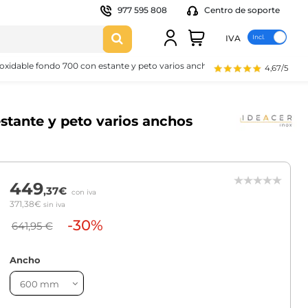
977 595 808
Centro de soporte
IVA
oxidable fondo 700 con estante y peto varios anchos IDM71
4,67/5
stante y peto varios anchos
449
,37€
con iva
371,38€
sin iva
-30%
641,95 €
Ancho