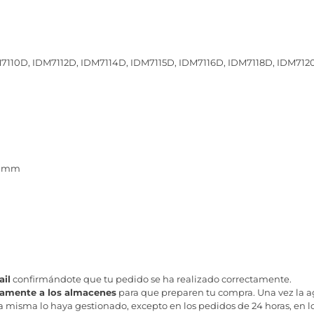
7110D, IDM7112D, IDM7114D, IDM7115D, IDM7116D, IDM7118D, IDM712
0 mm
il
confirmándote que tu pedido se ha realizado correctamente.
tamente a los almacenes
para que preparen tu compra. Una vez la age
misma lo haya gestionado, excepto en los pedidos de 24 horas, en los