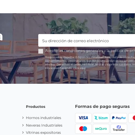
a
Acepto las
condiciones generales
y la
política de pr
Responsable:
PepeBar E-Spain S.L.
Finalidad:
Respuesta de consulta,
consentimiento.
Destinatarios:
Sus datos se guardan en los servido
Privacy.
Derechos:
acceder, rectificar, limitar y suprimir tus datos.
In
Privacidad haciendo
click aquí.
Formas de pago seguras
Productos
Hornos industriales
Neveras Industriales
Vitrinas expositoras