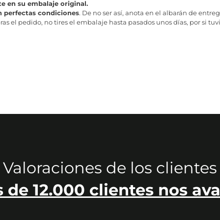
te en su embalaje original.
n perfectas condiciones
. De no ser así, anota en el albarán de entreg
as el pedido, no tires el embalaje hasta pasados unos días, por si tuv
Valoraciones de los clientes
 de 12.000 clientes nos ava