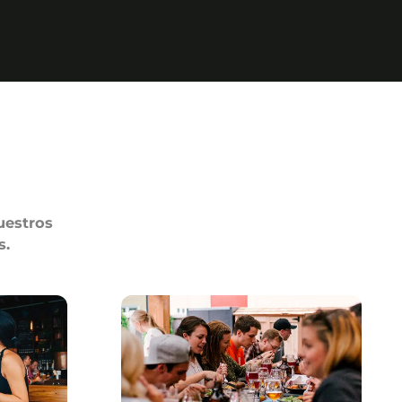
uestros
s.