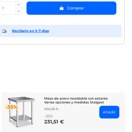
Comprar
Recíbelo en 2-7 días
Mesa de acero inoxidable con estante
Varias opciones y medidas Stalgast
-35%
Regular
356,18 €
Añadir
price
-35%
231,51 €
Price