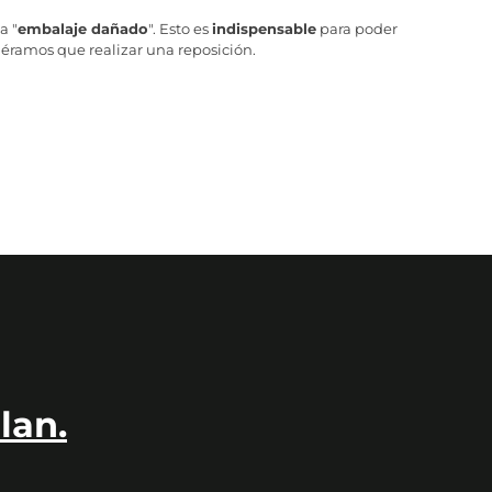
a "
embalaje dañado
". Esto es
indispensable
para poder
iéramos que realizar una reposición.
lan.