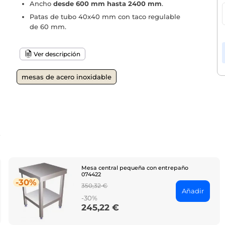
Ancho
desde 600 mm hasta 2400 mm
.
Patas de tubo 40x40 mm con taco regulable
de 60 mm.
Ver descripción
mesas de acero inoxidable
o
Mesa central pequeña con entrepaño
074422
-30%
Regular
350,32 €
Añadir
price
-30%
245,22 €
Price