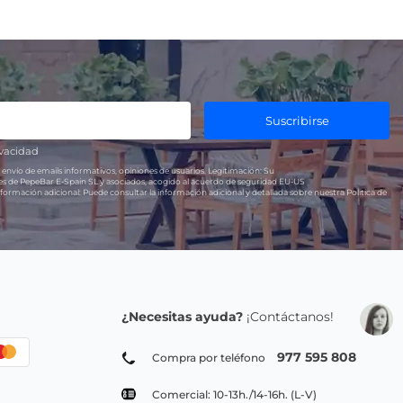
Suscribirse
ivacidad
 envío de emails informativos, opiniones de usuarios.
Legitimación:
Su
res de PepeBar E-Spain SL y asociados, acogido al acuerdo de seguridad EU-US
formación adicional:
Puede consultar la información adicional y detallada sobre nuestra Política de
¿Necesitas ayuda?
¡Contáctanos!
977 595 808
Compra por teléfono
Comercial: 10-13h./14-16h. (L-V)