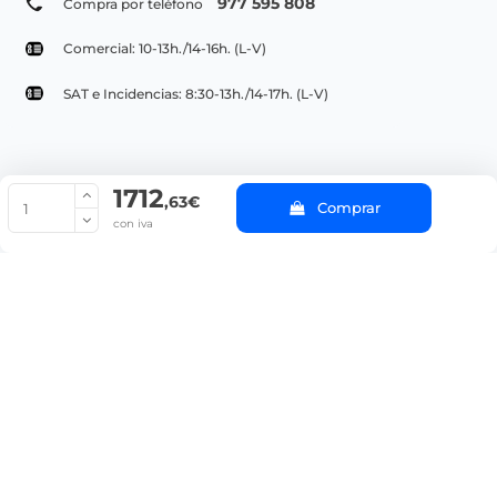
977 595 808
Compra por teléfono
Comercial: 10-13h./14-16h. (L-V)
SAT e Incidencias: 8:30-13h./14-17h. (L-V)
1712
© Copyright 2022 PepeBar.com |
Política de cookies |
Aviso legal y
,63€
Comprar
Condiciones generales de compra |
Blog
con iva