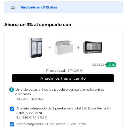
Recíbelo en 7-15 días
Ahorra un 3% al comprarlo con
+
+
-3 %
3.858,26 €
Precio total:
3.742,51 €
Añadir los tres al carrito
info
Uno de estos artículos puede elegirse con diferentes
opciones
Mostrar detalles
Armario refrigerado de 2 puertas de cristal 620 Litros Fimar G-
SNACK638L2TNG
1.712,63 €
2.446,62 €
Arcón congelador CH430 ancho 151 cm Tensai