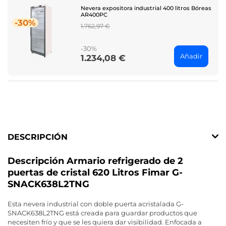
Nevera expositora industrial 400 litros Bóreas
AR400PC
-30%
Regular
1.762,97 €
price
-30%
Añadir
1.234,08 €
Price
DESCRIPCIÓN
Descripción Armario refrigerado de 2
puertas de cristal 620 Litros Fimar G-
SNACK638L2TNG
Esta nevera industrial con doble puerta acristalada G-
SNACK638L2TNG está creada para guardar productos que
necesiten frío y que se les quiera dar visibilidad. Enfocada a