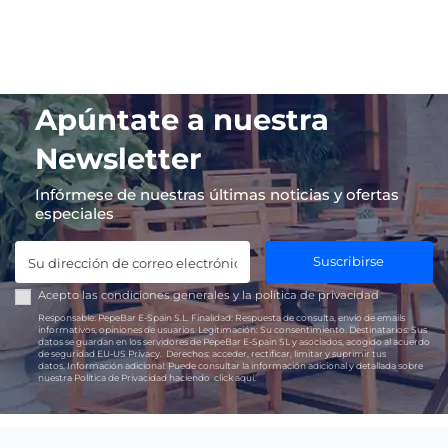
Apúntate a nuestra
Newsletter
Infórmese de nuestras últimas noticias y ofertas
especiales
Suscribirse
Acepto las
condiciones generales
y la
política de privacidad
Responsable:
PepeBar E-Spain S.L.
Finalidad:
Respuesta de consulta, envío de emails
informativos, opiniones de usuarios.
Legitimación:
Su consentimiento.
Destinatarios:
Sus
datos se guardan en los servidores de PepeBar E-Spain SL y asociados, acogido al acuerdo
de seguridad EU-US Privacy.
Derechos:
acceder, rectificar, limitar y suprimir tus
datos.
Información adicional:
Puede consultar la información adicional y detallada sobre
nuestra Política de Privacidad haciendo
click aquí.