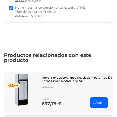
548,43 €
685,54 €
Horno Industrial convección Unox Rossella XFT193
Tipo de conexión: Trifásica
1.597,20 €
2.129,60 €
Productos relacionados con este
producto
Nevera expositora línea snack de 4 estantes 171
Litros Fimar G-SNACK176SC
-30%
Regular
911,13 €
price
-30%
Añadir
637,79 €
Price