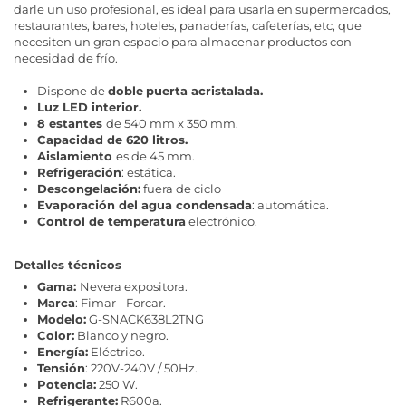
darle un uso profesional, es ideal para usarla en supermercados,
restaurantes, bares, hoteles, panaderías, cafeterías, etc, que
necesiten un gran espacio para almacenar productos con
necesidad de frío.
Dispone de
doble
puerta acristalada.
Luz LED interior.
8
estantes
de 540 mm x 350 mm.
Capacidad de 620 litros.
Aislamiento
es de 45 mm.
Refrigeración
: estática.
Descongelación:
fuera de ciclo
Evaporación del agua condensada
: automática.
Control de temperatura
electrónico.
Detalles técnicos
Gama:
Nevera expositora.
Marca
: Fimar - Forcar.
Modelo:
G-SNACK638L2TNG
Color:
Blanco y negro.
Energía:
Eléctrico.
Tensión
: 220V-240V / 50Hz.
Potencia:
250 W.
Refrigerante:
R600a.