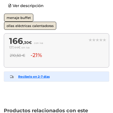
Ver descripción
menaje buffet
ollas eléctricas calentadoras
166
,30€
con iva
137,44€
sin iva
-21%
210,50 €
Recíbelo en 2-7 días
Productos relacionados con este