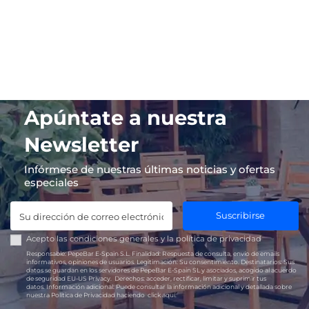
Apúntate a nuestra
Newsletter
Infórmese de nuestras últimas noticias y ofertas
especiales
Suscribirse
Acepto las
condiciones generales
y la
política de privacidad
Responsable:
PepeBar E-Spain S.L.
Finalidad:
Respuesta de consulta, envío de emails
informativos, opiniones de usuarios.
Legitimación:
Su consentimiento.
Destinatarios:
Sus
datos se guardan en los servidores de PepeBar E-Spain SL y asociados, acogido al acuerdo
de seguridad EU-US Privacy.
Derechos:
acceder, rectificar, limitar y suprimir tus
datos.
Información adicional:
Puede consultar la información adicional y detallada sobre
nuestra Política de Privacidad haciendo
click aquí.