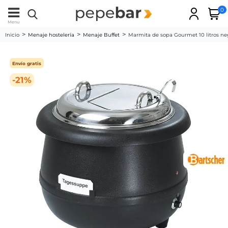
0
Menu
Inicio
Menaje hostelería
Menaje Buffet
Marmita de sopa Gourmet 10 litros n
Envío gratis
-21%