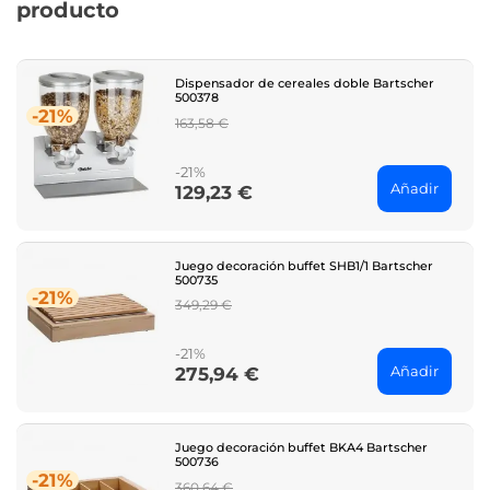
producto
Dispensador de cereales doble Bartscher
500378
-21%
Regular
163,58 €
price
-21%
Añadir
129,23 €
Price
Juego decoración buffet SHB1/1 Bartscher
500735
-21%
Regular
349,29 €
price
-21%
Añadir
275,94 €
Price
Juego decoración buffet BKA4 Bartscher
500736
-21%
Regular
360,64 €