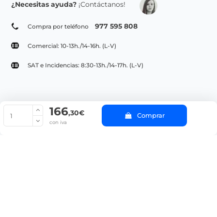
¿Necesitas ayuda?
¡Contáctanos!
977 595 808
Compra por teléfono
Comercial: 10-13h./14-16h. (L-V)
SAT e Incidencias: 8:30-13h./14-17h. (L-V)
166
© Copyright 2022 PepeBar.com |
Política de cookies |
Aviso legal y
,30€
Comprar
Condiciones generales de compra |
Blog
con iva