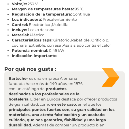
Voltaje:
230 V
Margen de temperaturas hasta:
95 °C
Regulación de la temperatura:
Continua
Luz indicadora:
Precalentamiento
Control:
Electrónico ,Muletilla
Incluye:
1 cazo de sopa
Material:
Plástico
Características tapa:
Giratorio ,Rebatible ,Orificio p.
cuchara ,Extraíble, con asa ,Asa aislado contra el calor
Potencia nominal:
0.45 kW
Indicación importante:
-
Por qué nos gusta :
Bartscher
es una empresa Alemana
fundada hace más de 140 años, en 1876,
con un catálogo de
productos
destinados a los profesionales de la
hostelería
. Líder en Europa destaca por ofrecer productos
de gran calidad, como
en este caso
, en el que los
principales puntos fuertes son, su gran calidad en los
materiales, una atenta fabricación y un acabado
cuidado, que nos garantiza, fiabilidad y una larga
durabilidad
. Además de comprar un producto bien