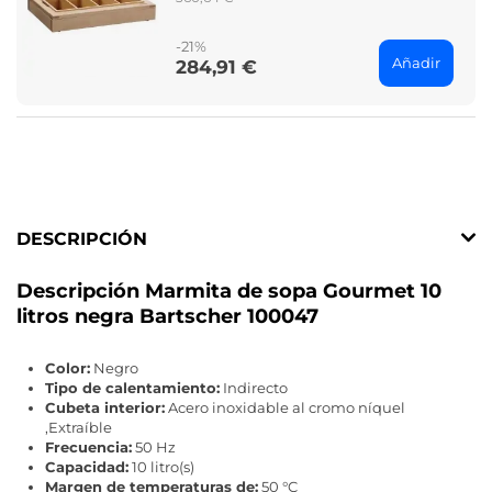
price
-21%
Añadir
284,91 €
Price
DESCRIPCIÓN
Descripción Marmita de sopa Gourmet 10
litros negra Bartscher 100047
Color:
Negro
Tipo de calentamiento:
Indirecto
Cubeta interior:
Acero inoxidable al cromo níquel
,Extraíble
Frecuencia:
50 Hz
Capacidad:
10 litro(s)
Margen de temperaturas de:
50 °C