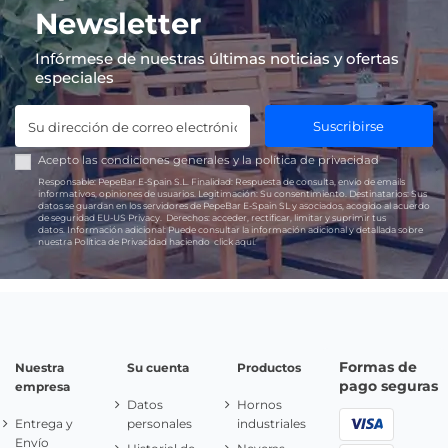
Newsletter
Infórmese de nuestras últimas noticias y ofertas
especiales
Suscribirse
Acepto las
condiciones generales
y la
política de privacidad
Responsable:
PepeBar E-Spain S.L.
Finalidad:
Respuesta de consulta, envío de emails
informativos, opiniones de usuarios.
Legitimación:
Su consentimiento.
Destinatarios:
Sus
datos se guardan en los servidores de PepeBar E-Spain SL y asociados, acogido al acuerdo
de seguridad EU-US Privacy.
Derechos:
acceder, rectificar, limitar y suprimir tus
datos.
Información adicional:
Puede consultar la información adicional y detallada sobre
nuestra Política de Privacidad haciendo
click aquí.
Formas de
Nuestra
Su cuenta
Productos
pago seguras
empresa
Datos
Hornos
Entrega y
personales
industriales
Envío