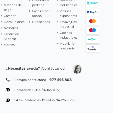
Historial de
Neveras
Metodos de
pedidos
Industriales
pago
Factura por
Vitrinas
Garantía
abono
expositoras
Devoluciones
Direcciones
Lavavajillas
industrial
Nosotros
Cocinas
Centro de
Industriales
Soporte
Mobiliario
Marcas
hostelería
¿Necesitas ayuda?
¡Contáctanos!
977 595 808
Compra por teléfono
Comercial: 10-13h./14-16h. (L-V)
SAT e Incidencias: 8:30-13h./14-17h. (L-V)