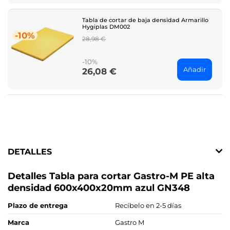
Tabla de cortar de baja densidad Armarillo
Hygiplas DM002
-10%
Regular
28,98 €
price
-10%
Añadir
26,08 €
Price
DETALLES
Detalles Tabla para cortar Gastro-M PE alta
densidad 600x400x20mm azul GN348
Plazo de entrega
Recíbelo en 2-5 días
Marca
Gastro M