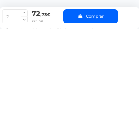
72
© Copyright 2022 PepeBar.com |
Política de cookies |
Aviso legal y
,73€
Comprar
Condiciones generales de compra |
Blog
con iva
La cantidad mínima en el pedido de compra para el producto es 2.