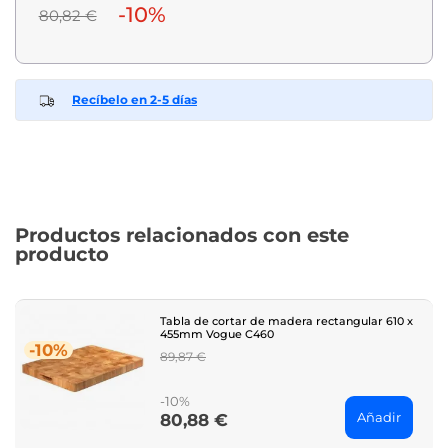
-10%
80,82 €
Recíbelo en 2-5 días
Productos relacionados con este
producto
Tabla de cortar de madera rectangular 610 x
455mm Vogue C460
-10%
Regular
89,87 €
price
-10%
Añadir
80,88 €
Price