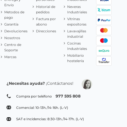
Envío
Historial de
Neveras
Metodos de
pedidos
Industriales
pago
Factura por
Vitrinas
Garantía
abono
expositoras
Devoluciones
Direcciones
Lavavajillas
industrial
Nosotros
Cocinas
Centro de
Industriales
Soporte
Mobiliario
Marcas
hostelería
¿Necesitas ayuda?
¡Contáctanos!
977 595 808
Compra por teléfono
Comercial: 10-13h./14-16h. (L-V)
SAT e Incidencias: 8:30-13h./14-17h. (L-V)