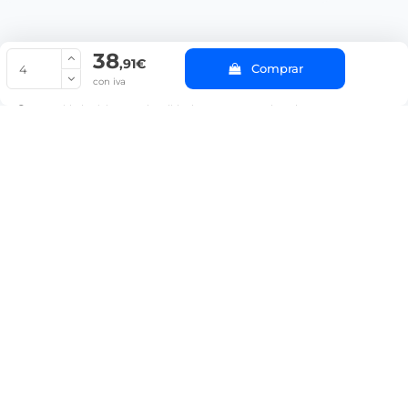
38
© Copyright 2022 PepeBar.com |
Política de cookies |
Aviso legal y
,91€
Comprar
Condiciones generales de compra |
Blog
con iva
La cantidad mínima en el pedido de compra para el producto es 4.