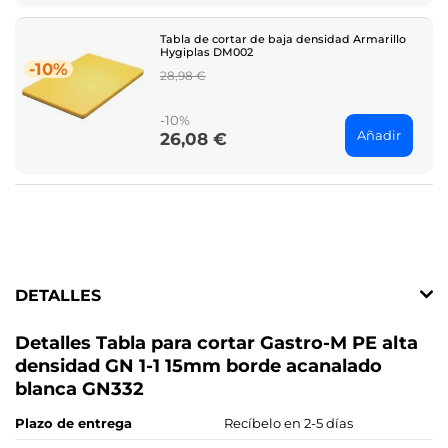
Tabla de cortar de baja densidad Armarillo
Hygiplas DM002
-10%
Regular
28,98 €
price
-10%
Añadir
26,08 €
Price
DETALLES
Detalles Tabla para cortar Gastro-M PE alta
densidad GN 1-1 15mm borde acanalado
blanca GN332
Plazo de entrega
Recíbelo en 2-5 días