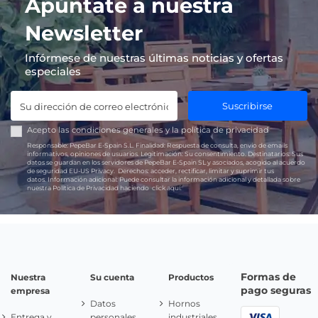
Apúntate a nuestra
Newsletter
Infórmese de nuestras últimas noticias y ofertas
especiales
Suscribirse
Acepto las
condiciones generales
y la
política de privacidad
Responsable:
PepeBar E-Spain S.L.
Finalidad:
Respuesta de consulta, envío de emails
informativos, opiniones de usuarios.
Legitimación:
Su consentimiento.
Destinatarios:
Sus
datos se guardan en los servidores de PepeBar E-Spain SL y asociados, acogido al acuerdo
de seguridad EU-US Privacy.
Derechos:
acceder, rectificar, limitar y suprimir tus
datos.
Información adicional:
Puede consultar la información adicional y detallada sobre
nuestra Política de Privacidad haciendo
click aquí.
Formas de
Nuestra
Su cuenta
Productos
pago seguras
empresa
Datos
Hornos
Entrega y
personales
industriales