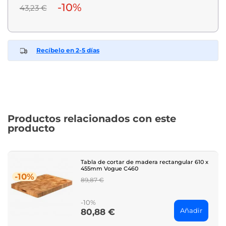
-10%
43,23 €
Recíbelo en 2-5 días
Productos relacionados con este
producto
Tabla de cortar de madera rectangular 610 x
455mm Vogue C460
-10%
Regular
89,87 €
price
-10%
Añadir
80,88 €
Price