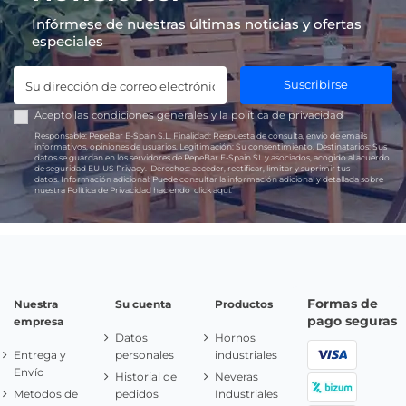
Infórmese de nuestras últimas noticias y ofertas
especiales
Suscribirse
Acepto las
condiciones generales
y la
política de privacidad
Responsable:
PepeBar E-Spain S.L.
Finalidad:
Respuesta de consulta, envío de emails
informativos, opiniones de usuarios.
Legitimación:
Su consentimiento.
Destinatarios:
Sus
datos se guardan en los servidores de PepeBar E-Spain SL y asociados, acogido al acuerdo
de seguridad EU-US Privacy.
Derechos:
acceder, rectificar, limitar y suprimir tus
datos.
Información adicional:
Puede consultar la información adicional y detallada sobre
nuestra Política de Privacidad haciendo
click aquí.
Formas de
Nuestra
Su cuenta
Productos
pago seguras
empresa
Datos
Hornos
Entrega y
personales
industriales
Envío
Historial de
Neveras
Metodos de
pedidos
Industriales