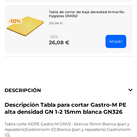
Tabla de cortar de baja densidad Armarillo
Hygiplas DM002
-10%
Regular
28,98 €
price
-10%
Añadir
26,08 €
Price
DESCRIPCIÓN
Descripción Tabla para cortar Gastro-M PE
alta densidad GN 1-2 15mm blanca GN326
Tabla corte HDPE Gastro-M GN1/2 - blanca 15mm Blanca (pan y
repostería)Gastronorm 1/2 Blanca (pan y repostería) Gastronorm
1/2.