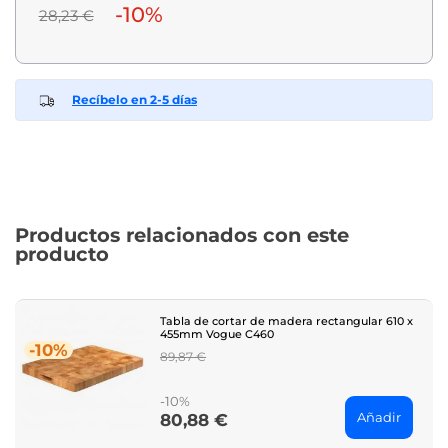
-10%
28,23 €
Recíbelo en 2-5 días
Productos relacionados con este
producto
Tabla de cortar de madera rectangular 610 x
455mm Vogue C460
-10%
Regular
89,87 €
price
-10%
Añadir
80,88 €
Price