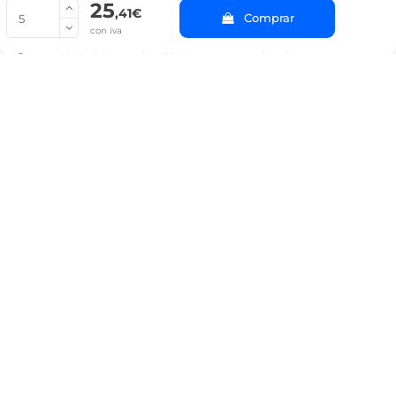
25
© Copyright 2022 PepeBar.com |
Política de cookies |
Aviso legal y
,41€
Comprar
Condiciones generales de compra |
Blog
con iva
La cantidad mínima en el pedido de compra para el producto es 5.