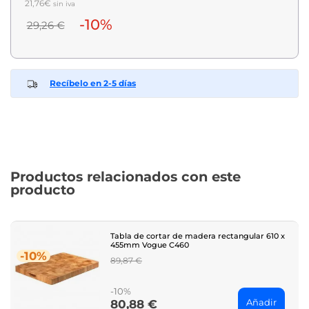
21,76€
sin iva
-10%
29,26 €
Recíbelo en 2-5 días
Productos relacionados con este
producto
Tabla de cortar de madera rectangular 610 x
455mm Vogue C460
-10%
Regular
89,87 €
price
-10%
Añadir
80,88 €
Price