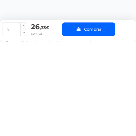
26
© Copyright 2022 PepeBar.com |
Política de cookies |
Aviso legal y
,33€
Comprar
Condiciones generales de compra |
Blog
con iva
La cantidad mínima en el pedido de compra para el producto es 4.