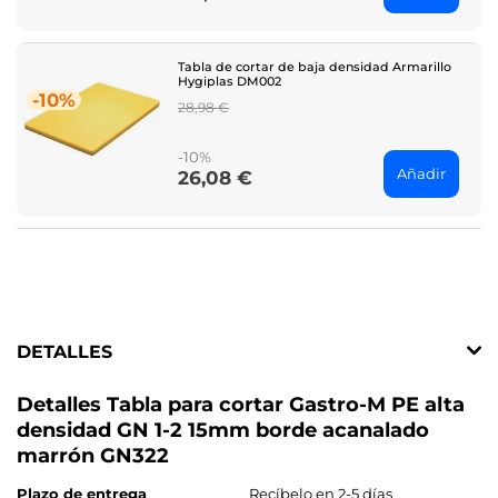
Tabla de cortar de baja densidad Armarillo
Hygiplas DM002
-10%
Regular
28,98 €
price
-10%
Añadir
26,08 €
Price
DETALLES
Detalles Tabla para cortar Gastro-M PE alta
densidad GN 1-2 15mm borde acanalado
marrón GN322
Plazo de entrega
Recíbelo en 2-5 días