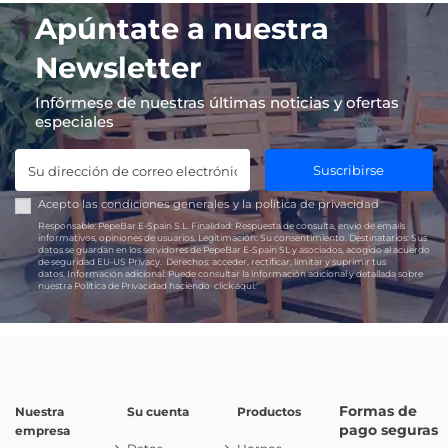
Apúntate a nuestra
Newsletter
Infórmese de nuestras últimas noticias y ofertas
especiales
Suscribirse
Acepto las
condiciones generales
y la
política de privacidad
Responsable:
PepeBar E-Spain S.L.
Finalidad:
Respuesta de consulta, envío de emails
informativos, opiniones de usuarios.
Legitimación:
Su consentimiento.
Destinatarios:
Sus
datos se guardan en los servidores de PepeBar E-Spain SL y asociados, acogido al acuerdo
de seguridad EU-US Privacy.
Derechos:
acceder, rectificar, limitar y suprimir tus
datos.
Información adicional:
Puede consultar la información adicional y detallada sobre
nuestra Política de Privacidad haciendo
click aquí.
Formas de
Nuestra
Su cuenta
Productos
pago seguras
empresa