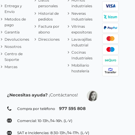
Datos
Hornos
Entrega y
personales
industriales
Envío
Historial de
Neveras
Metodos de
pedidos
Industriales
pago
Factura por
Vitrinas
Garantía
abono
expositoras
Devoluciones
Direcciones
Lavavajillas
industrial
Nosotros
Cocinas
Centro de
Industriales
Soporte
Mobiliario
Marcas
hostelería
¿Necesitas ayuda?
¡Contáctanos!
977 595 808
Compra por teléfono
Comercial: 10-13h./14-16h. (L-V)
SAT e Incidencias: 8:30-13h./14-17h. (L-V)