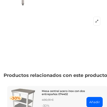
Productos relacionados con este product
Mesa central acero inox con dos
entrepaños 074402
-30%
Regular
490,91 €
Añadir
price
-30%