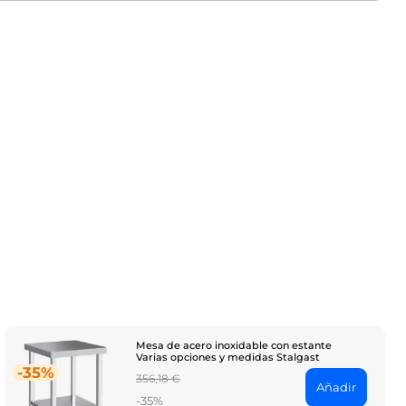
Mesa de acero inoxidable con estante
Varias opciones y medidas Stalgast
-35%
Regular
356,18 €
Añadir
price
-35%