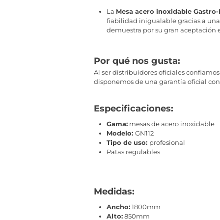
La
Mesa acero inoxidable Gastr
fiabilidad inigualable gracias a un
demuestra por su gran aceptación 
Por qué nos gusta:
Al ser distribuidores oficiales confia
disponemos de una garantía oficial con 
Especificaciones:
Gama:
mesas de acero inoxidable
Modelo:
GN112
Tipo de uso:
profesional
Patas regulables
Medidas:
Ancho:
1800mm
Alto:
850mm