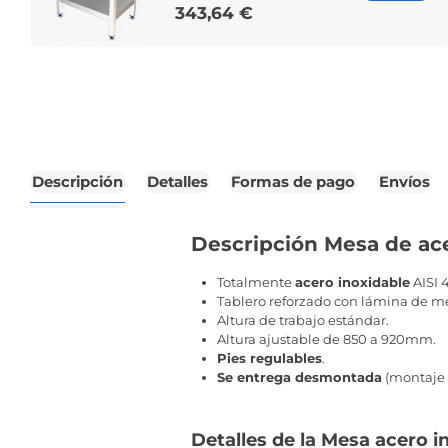
343,64 €
Price
Descripción
Detalles
Formas de pago
Envíos
Descripción Mesa de ac
Totalmente
acero inoxidable
AISI 
Tablero reforzado con lámina de 
Altura de trabajo estándar.
Altura ajustable de 850 a 920mm.
Pies regulables
.
Se entrega desmontada
(montaje f
Detalles de la Mesa acero 