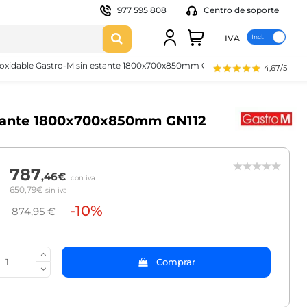
977 595 808
Centro de soporte
IVA
noxidable Gastro-M sin estante 1800x700x850mm GN112
4,67/5
estante 1800x700x850mm GN112
787
,46€
con iva
650,79€
sin iva
-10%
874,95 €
Comprar