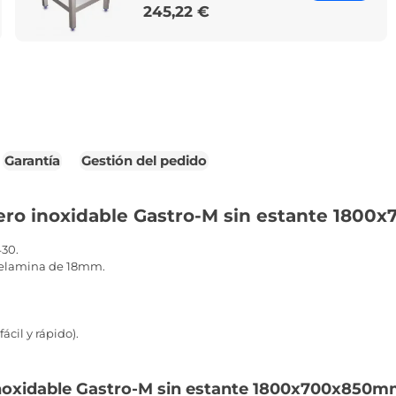
245,22 €
Price
Garantía
Gestión del pedido
ero inoxidable Gastro-M sin estante 180
430.
melamina de 18mm.
ácil y rápido).
inoxidable Gastro-M sin estante 1800x700x850m