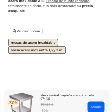
acero inoxidable AISI
.
Frontal de punto redondo
,
totalmente soldado. Y lo más destacado: su
precio
asequible
.
Ver descripción
mesas de acero inoxidable
mesa acero inox entre 1,5 y 2 m.
o
Mesa central pequeña con entrepaño
074422
-30%
Regular
350,32 €
Añadir
price
-30%