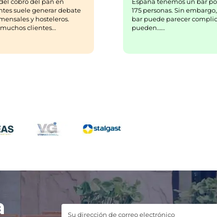
España tenemos un bar po
del cobro del pan en
175 personas. Sin embargo,
ntes suele generar debate
bar puede parecer complic
mensales y hosteleros.
pueden……
uchos clientes...
a