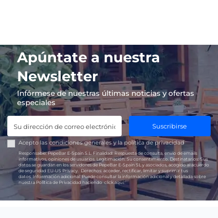
Apúntate a nuestra
Newsletter
Infórmese de nuestras últimas noticias y ofertas
especiales
Suscribirse
Acepto las
condiciones generales
y la
política de privacidad
Responsable:
PepeBar E-Spain S.L.
Finalidad:
Respuesta de consulta, envío de emails
informativos, opiniones de usuarios.
Legitimación:
Su consentimiento.
Destinatarios:
Sus
datos se guardan en los servidores de PepeBar E-Spain SL y asociados, acogido al acuerdo
de seguridad EU-US Privacy.
Derechos:
acceder, rectificar, limitar y suprimir tus
datos.
Información adicional:
Puede consultar la información adicional y detallada sobre
nuestra Política de Privacidad haciendo
click aquí.