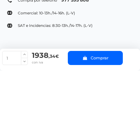
977 595 808
Compra por teléfono
Comercial: 10-13h./14-16h. (L-V)
SAT e Incidencias: 8:30-13h./14-17h. (L-V)
1938
© Copyright 2022 PepeBar.com |
Política de cookies |
Aviso legal y
,34€
Comprar
Condiciones generales de compra |
Blog
con iva