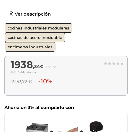
Ver descripción
cocinas industriales modulares
cocinas de acero inoxidable
encimeras industriales
1938
,34€
con iva
1601,94€
sin iva
-10%
2.153,72 €
Ahorra un 3% al comprarlo con
+
+