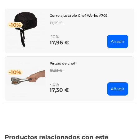
Gorro ajustable Chef Works A702
Regular
19,95 €
-10%
price
-10%
Añadir
17,96 €
Price
Pinzas de chef
Regular
19,23 €
-10%
price
-10%
Añadir
17,30 €
Price
Productos relacionados con este