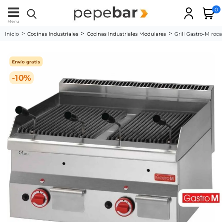
0
Menu
Inicio
Cocinas Industriales
Cocinas Industriales Modulares
Grill Gastro-M roc
Envío gratis
-10%