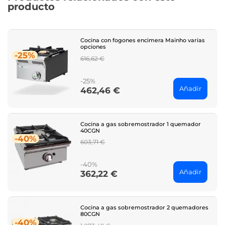
producto
Cocina con fogones encimera Mainho varias
opciones
-25%
Regular
616,62 €
price
-25%
Añadir
462,46 €
Price
Cocina a gas sobremostrador 1 quemador
40CGN
-40%
Regular
603,71 €
price
-40%
Añadir
362,22 €
Price
Cocina a gas sobremostrador 2 quemadores
80CGN
-40%
Regular