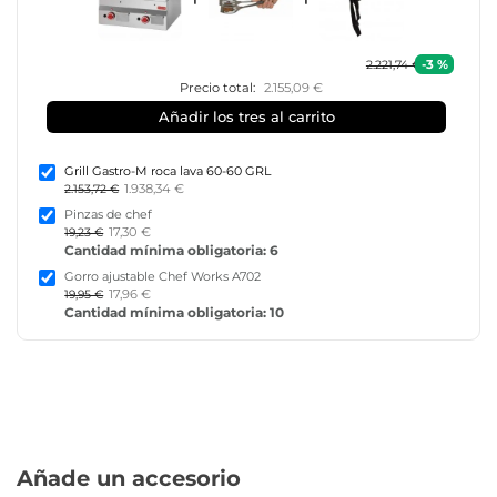
-3 %
2.221,74 €
Precio total:
2.155,09 €
Añadir los tres al carrito
Grill Gastro-M roca lava 60-60 GRL
1.938,34 €
2.153,72 €
Pinzas de chef
17,30 €
19,23 €
Cantidad mínima obligatoria: 6
Gorro ajustable Chef Works A702
17,96 €
19,95 €
Cantidad mínima obligatoria: 10
Añade un accesorio