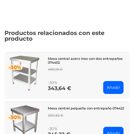
Productos relacionados con este
producto
Mesa central acero inox con dos entrepaños
074402
-30%
Regular
490,91 €
price
-30%
Añadir
343,64 €
Price
Mesa central pequeña con entrepaño 074422
Regular
350,32 €
-30%
price
-30%
Añadir
Price