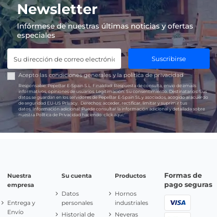
Newsletter
Infórmese de nuestras últimas noticias y ofertas
especiales
Suscribirse
Acepto las
condiciones generales
y la
política de privacidad
Responsable:
PepeBar E-Spain S.L.
Finalidad:
Respuesta de consulta, envío de emails
informativos, opiniones de usuarios.
Legitimación:
Su consentimiento.
Destinatarios:
Sus
datos se guardan en los servidores de PepeBar E-Spain SL y asociados, acogido al acuerdo
de seguridad EU-US Privacy.
Derechos:
acceder, rectificar, limitar y suprimir tus
datos.
Información adicional:
Puede consultar la información adicional y detallada sobre
nuestra Política de Privacidad haciendo
click aquí.
Formas de
Nuestra
Su cuenta
Productos
pago seguras
empresa
Datos
Hornos
Entrega y
personales
industriales
Envío
Historial de
Neveras