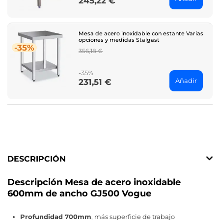
245,22 €
Mesa de acero inoxidable con estante Varias
opciones y medidas Stalgast
-35%
Regular
356,18 €
price
-35%
Añadir
231,51 €
Price
DESCRIPCIÓN
Descripción Mesa de acero inoxidable
600mm de ancho GJ500 Vogue
Profundidad 700mm
, más superficie de trabajo