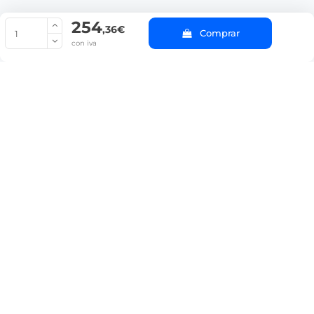
254
© Copyright 2022 PepeBar.com |
Política de cookies |
Aviso legal y
,36€
Comprar
Condiciones generales de compra |
Blog
con iva