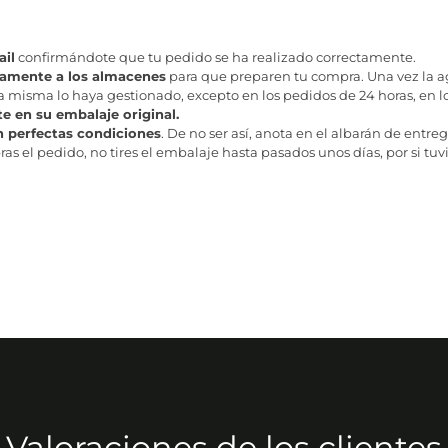
il
confirmándote que tu pedido se ha realizado correctamente.
tamente a los almacenes
para que preparen tu compra. Una vez la age
misma lo haya gestionado, excepto en los pedidos de 24 horas, en los
te en su embalaje original.
n perfectas condiciones
. De no ser así, anota en el albarán de entreg
as el pedido, no tires el embalaje hasta pasados unos días, por si tuv
Valoraciones de los clientes