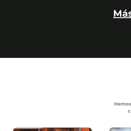
Más
Hemos 
c