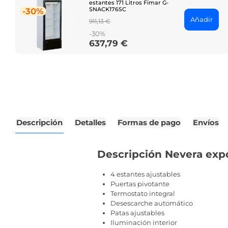
estantes 171 Litros Fimar G-
SNACK176SC
-30%
Añadir
Regular
911,13 €
price
-30%
637,79 €
Price
Descripción
Detalles
Formas de pago
Envíos
Descripción Nevera expos
4 estantes ajustables
Puertas pivotante
Termostato integral
Desescarche automático
Patas ajustables
Iluminación interior