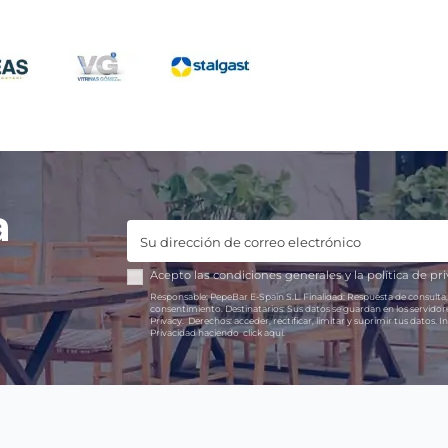
a
Acepto las
condiciones generales
y la
política de pr
Responsable:
PepeBar E-Spain S.L.
Finalidad:
Respuesta de consulta,
consentimiento.
Destinatarios:
Sus datos se guardan en los servido
Privacy.
Derechos:
acceder, rectificar, limitar y suprimir tus datos.
In
Privacidad haciendo
click aquí.