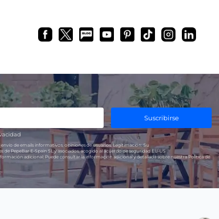
Suscribirse
ivacidad
 envío de emails informativos, opiniones de usuarios.
Legitimación:
Su
res de PepeBar E-Spain SL y asociados, acogido al acuerdo de seguridad EU-US
formación adicional:
Puede consultar la información adicional y detallada sobre nuestra Política de