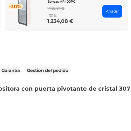
Bóreas AR400PC
-30%
Regular
1.762,97 €
Añadir
price
-30%
1.234,08 €
Price
Garantía
Gestión del pedido
itora con puerta pivotante de cristal 307 