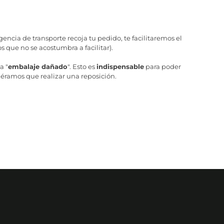
ncia de transporte recoja tu pedido, te facilitaremos el
 que no se acostumbra a facilitar).
a "
embalaje dañado
". Esto es
indispensable
para poder
iéramos que realizar una reposición.