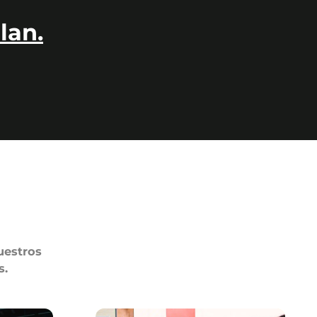
lan.
uestros
s.