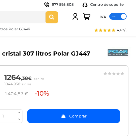
977 595 808
Centro de soporte
IVA
itros Polar GJ447
4,67/5
cristal 307 litros Polar GJ447
1264
,38€
con iva
1044,95€
sin iva
-10%
1.404,87 €
Comprar