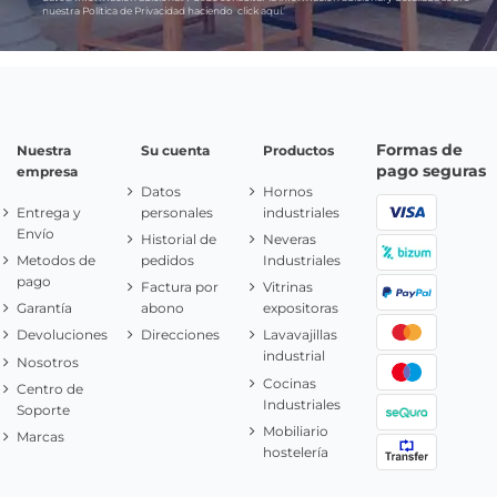
nuestra Política de Privacidad haciendo
click aquí.
Formas de
Nuestra
Su cuenta
Productos
pago seguras
empresa
Datos
Hornos
Entrega y
personales
industriales
Envío
Historial de
Neveras
Metodos de
pedidos
Industriales
pago
Factura por
Vitrinas
Garantía
abono
expositoras
Devoluciones
Direcciones
Lavavajillas
industrial
Nosotros
Cocinas
Centro de
Industriales
Soporte
Mobiliario
Marcas
hostelería