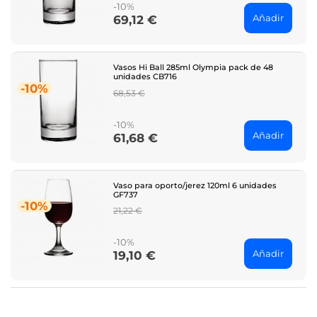
-10%
Añadir
69,12 €
Price
Vasos Hi Ball 285ml Olympia pack de 48
unidades CB716
-10%
Regular
68,53 €
price
-10%
Añadir
61,68 €
Price
Vaso para oporto/jerez 120ml 6 unidades
GF737
-10%
Regular
21,22 €
price
-10%
Añadir
19,10 €
Price