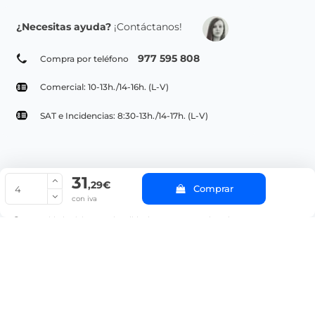
¿Necesitas ayuda?
¡Contáctanos!
977 595 808
Compra por teléfono
Comercial: 10-13h./14-16h. (L-V)
SAT e Incidencias: 8:30-13h./14-17h. (L-V)
31
© Copyright 2022 PepeBar.com |
Política de cookies |
Aviso legal y
,29€
Comprar
Condiciones generales de compra |
Blog
con iva
La cantidad mínima en el pedido de compra para el producto es 4.