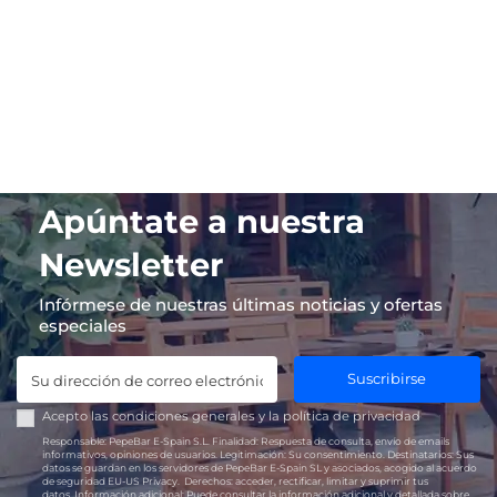
Apúntate a nuestra
Newsletter
Infórmese de nuestras últimas noticias y ofertas
especiales
Suscribirse
Acepto las
condiciones generales
y la
política de privacidad
Responsable:
PepeBar E-Spain S.L.
Finalidad:
Respuesta de consulta, envío de emails
informativos, opiniones de usuarios.
Legitimación:
Su consentimiento.
Destinatarios:
Sus
datos se guardan en los servidores de PepeBar E-Spain SL y asociados, acogido al acuerdo
de seguridad EU-US Privacy.
Derechos:
acceder, rectificar, limitar y suprimir tus
datos.
Información adicional:
Puede consultar la información adicional y detallada sobre