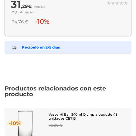
31
,29€
con iva
25,86€
sin iva
-10%
34,76 €
Recíbelo en 2-5 días
Productos relacionados con este
producto
Vasos Hi Ball 340ml Olympia pack de 48
unidades CB715
-10%
Regular
76,80 €
price