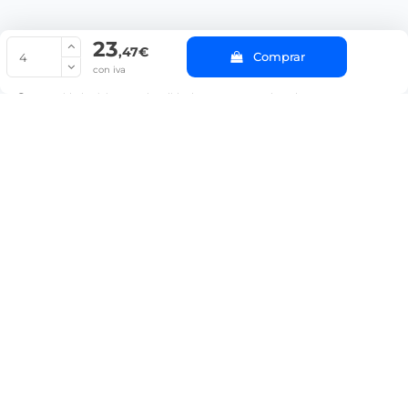
23
© Copyright 2022 PepeBar.com |
Política de cookies |
Aviso legal y
,47€
Comprar
Condiciones generales de compra |
Blog
con iva
La cantidad mínima en el pedido de compra para el producto es 4.