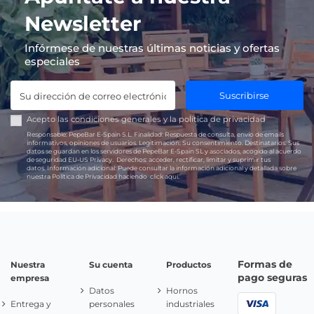
Newsletter
Infórmese de nuestras últimas noticias y ofertas
especiales
Suscribirse
Acepto las
condiciones generales
y la
política de privacidad
Responsable:
PepeBar E-Spain S.L.
Finalidad:
Respuesta de consulta, envío de emails
informativos, opiniones de usuarios.
Legitimación:
Su consentimiento.
Destinatarios:
Sus
datos se guardan en los servidores de PepeBar E-Spain SL y asociados, acogido al acuerdo
de seguridad EU-US Privacy.
Derechos:
acceder, rectificar, limitar y suprimir tus
datos.
Información adicional:
Puede consultar la información adicional y detallada sobre
nuestra Política de Privacidad haciendo
click aquí.
Formas de
Nuestra
Su cuenta
Productos
pago seguras
empresa
Datos
Hornos
Entrega y
personales
industriales