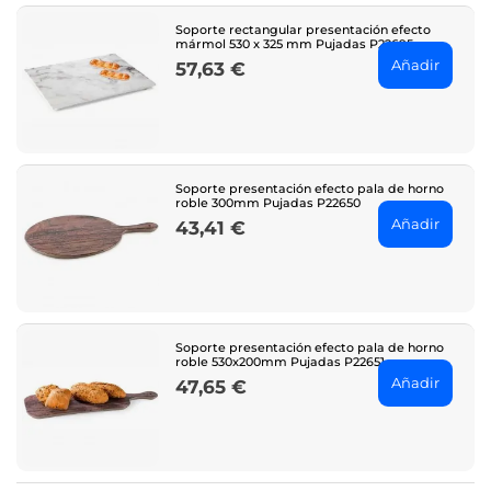
Soporte rectangular presentación efecto
mármol 530 x 325 mm Pujadas P22695
Añadir
57,63 €
Price
Soporte presentación efecto pala de horno
roble 300mm Pujadas P22650
Añadir
43,41 €
Price
Soporte presentación efecto pala de horno
roble 530x200mm Pujadas P22651
Añadir
47,65 €
Price