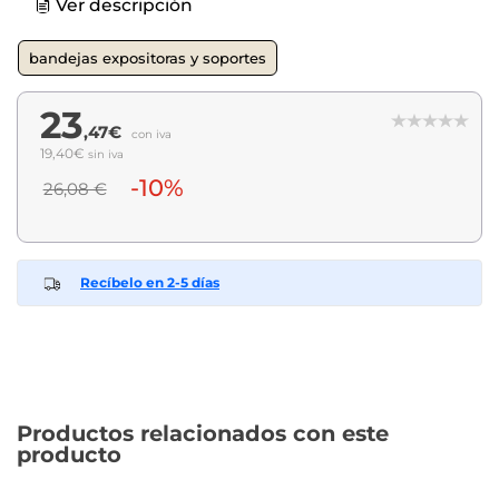
Ver descripción
bandejas expositoras y soportes
23
,47€
con iva
19,40€
sin iva
-10%
26,08 €
Recíbelo en 2-5 días
Productos relacionados con este
producto