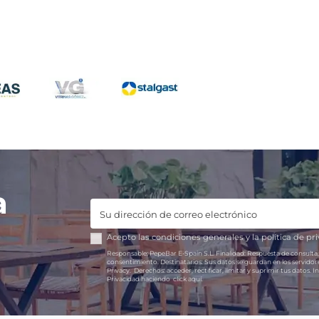
a
Acepto las
condiciones generales
y la
política de pr
Responsable:
PepeBar E-Spain S.L.
Finalidad:
Respuesta de consulta,
consentimiento.
Destinatarios:
Sus datos se guardan en los servido
Privacy.
Derechos:
acceder, rectificar, limitar y suprimir tus datos.
In
Privacidad haciendo
click aquí.