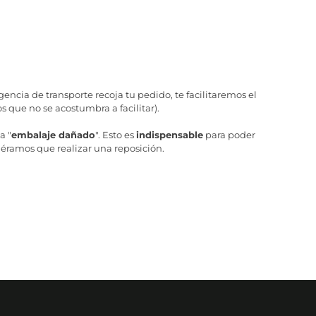
ncia de transporte recoja tu pedido, te facilitaremos el
 que no se acostumbra a facilitar).
a "
embalaje dañado
". Esto es
indispensable
para poder
iéramos que realizar una reposición.