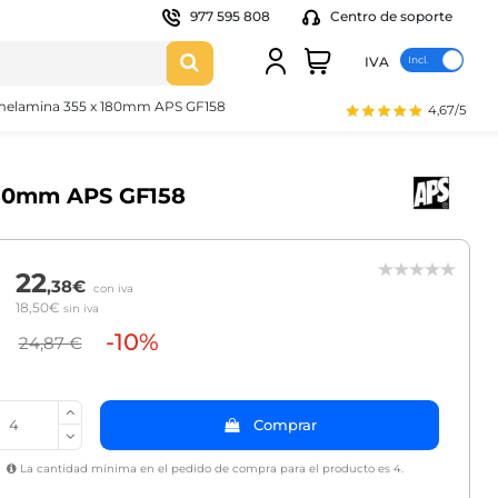
977 595 808
Centro de soporte
IVA
 melamina 355 x 180mm APS GF158
4,67/5
180mm APS GF158
22
,38€
con iva
18,50€
sin iva
-10%
24,87 €
Comprar
La cantidad mínima en el pedido de compra para el producto es 4.