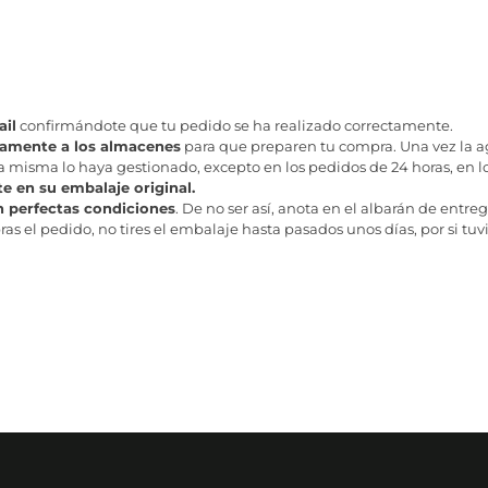
il
confirmándote que tu pedido se ha realizado correctamente.
tamente a los almacenes
para que preparen tu compra. Una vez la age
misma lo haya gestionado, excepto en los pedidos de 24 horas, en los
te en su embalaje original.
n perfectas condiciones
. De no ser así, anota en el albarán de entreg
as el pedido, no tires el embalaje hasta pasados unos días, por si tuv