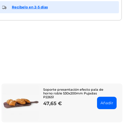
Recíbelo en 2-5 días
Soporte presentación efecto pala de
horno roble 530x200mm Pujadas
P22651
Añadir
47,65 €
Price