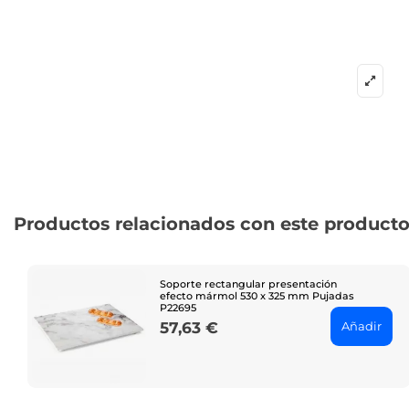
Productos relacionados con este product
Soporte rectangular presentación
efecto mármol 530 x 325 mm Pujadas
P22695
Añadir
57,63 €
Price