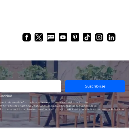
Suscribirse
ivacidad
 envío de emails informativos, opiniones de usuarios.
Legitimación:
Su
res de PepeBar E-Spain SL y asociados, acogido al acuerdo de seguridad EU-US
formación adicional:
Puede consultar la información adicional y detallada sobre nuestra Política de