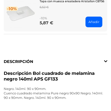
Tapa con muesca ensaladera Kristallon CB756
Regular
6,52 €
-10%
price
-10%
Añadir
5,87 €
Price
DESCRIPCIÓN
Descripción Bol cuadrado de melamina
negro 140ml APS GF133
Negro. 140ml. 90 x 90mm.
Cuenco cuadrado melamina Pure negro 90x90 Negro. 140ml.
90 x 90mm. Negro. 140ml. 90 x 90mm.