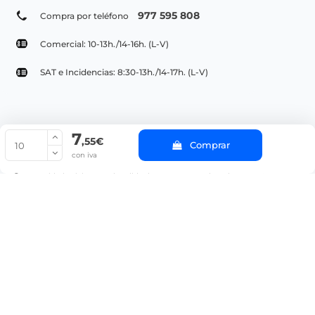
977 595 808
Compra por teléfono
Comercial: 10-13h./14-16h. (L-V)
SAT e Incidencias: 8:30-13h./14-17h. (L-V)
7
© Copyright 2022 PepeBar.com |
Política de cookies |
Aviso legal y
,55€
Comprar
Condiciones generales de compra |
Blog
con iva
La cantidad mínima en el pedido de compra para el producto es 10.