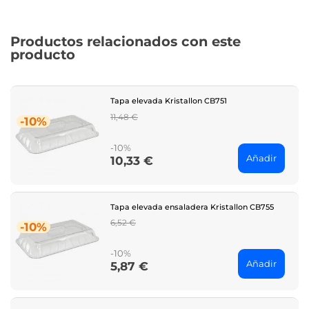
Productos relacionados con este
producto
Tapa elevada Kristallon CB751
Regular
11,48 €
-10%
price
-10%
Añadir
10,33 €
Price
Tapa elevada ensaladera Kristallon CB755
Regular
6,52 €
-10%
price
-10%
Añadir
5,87 €
Price