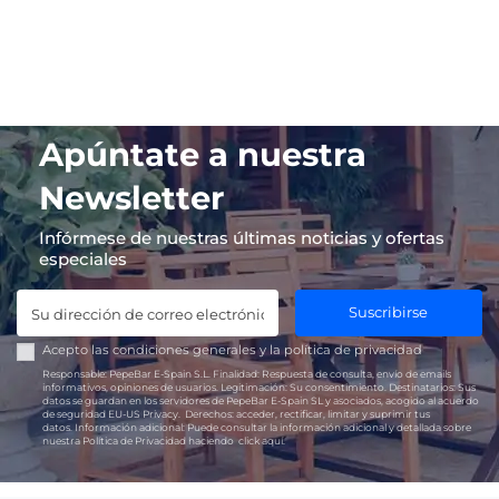
Apúntate a nuestra
Newsletter
Infórmese de nuestras últimas noticias y ofertas
especiales
Suscribirse
Acepto las
condiciones generales
y la
política de privacidad
Responsable:
PepeBar E-Spain S.L.
Finalidad:
Respuesta de consulta, envío de emails
informativos, opiniones de usuarios.
Legitimación:
Su consentimiento.
Destinatarios:
Sus
datos se guardan en los servidores de PepeBar E-Spain SL y asociados, acogido al acuerdo
de seguridad EU-US Privacy.
Derechos:
acceder, rectificar, limitar y suprimir tus
datos.
Información adicional:
Puede consultar la información adicional y detallada sobre
nuestra Política de Privacidad haciendo
click aquí.