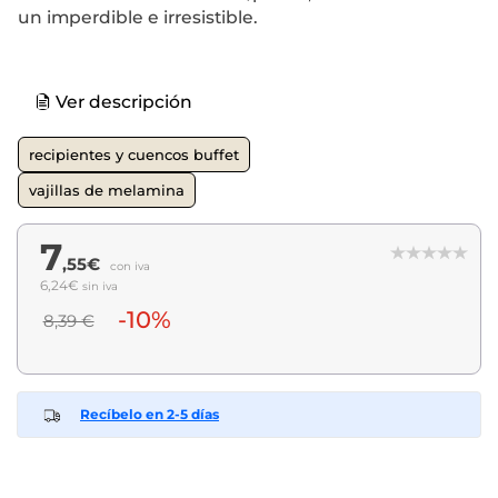
un imperdible e irresistible.
Ver descripción
recipientes y cuencos buffet
vajillas de melamina
7
,55€
con iva
6,24€
sin iva
-10%
8,39 €
Recíbelo en 2-5 días