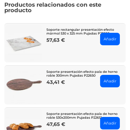
Productos relacionados con este
producto
Soporte rectangular presentación efecto
mármol 530 x 325 mm Pujadas P22695
Añadir
57,63 €
Price
Soporte presentación efecto pala de horno
roble 300mm Pujadas P22650
Añadir
43,41 €
Price
Soporte presentación efecto pala de horno
roble 530x200mm Pujadas P22651
Añadir
47,65 €
Price