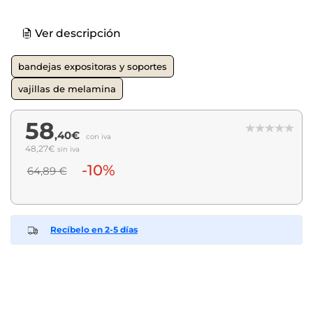
Ver descripción
bandejas expositoras y soportes
vajillas de melamina
58
,40€
con iva
48,27€
sin iva
-10%
64,89 €
Recíbelo en 2-5 días