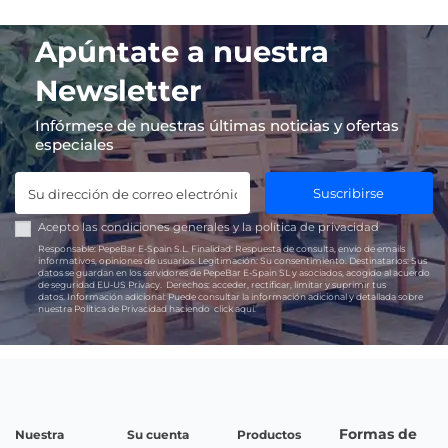
Apúntate a nuestra
Newsletter
Infórmese de nuestras últimas noticias y ofertas
especiales
Suscribirse
Acepto las
condiciones generales
y la
política de privacidad
Responsable:
PepeBar E-Spain S.L.
Finalidad:
Respuesta de consulta, envío de emails
informativos, opiniones de usuarios.
Legitimación:
Su consentimiento.
Destinatarios:
Sus
datos se guardan en los servidores de PepeBar E-Spain SL y asociados, acogido al acuerdo
de seguridad EU-US Privacy.
Derechos:
acceder, rectificar, limitar y suprimir tus
datos.
Información adicional:
Puede consultar la información adicional y detallada sobre
nuestra Política de Privacidad haciendo
click aquí.
Formas de
Nuestra
Su cuenta
Productos