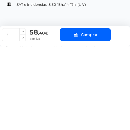
SAT e Incidencias: 8:30-13h./14-17h. (L-V)
58
© Copyright 2022 PepeBar.com |
Política de cookies |
Aviso legal y
,40€
Comprar
Condiciones generales de compra |
Blog
con iva
La cantidad mínima en el pedido de compra para el producto es 2.