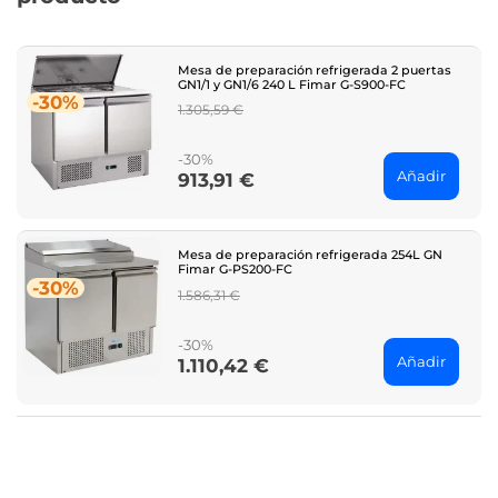
Mesa de preparación refrigerada 2 puertas
GN1/1 y GN1/6 240 L Fimar G-S900-FC
-30%
Regular
1.305,59 €
price
-30%
Añadir
913,91 €
Price
Mesa de preparación refrigerada 254L GN
Fimar G-PS200-FC
-30%
Regular
1.586,31 €
price
-30%
Añadir
1.110,42 €
Price