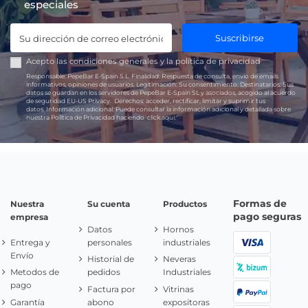
especiales
Suscribirse
Acepto las
condiciones generales
y la
política de privacidad
Responsable:
PepeBar E-Spain S.L.
Finalidad:
Respuesta de consulta, envío de emails
informativos, opiniones de usuarios.
Legitimación:
Su consentimiento.
Destinatarios:
Sus
datos se guardan en los servidores de PepeBar E-Spain SL y asociados, acogido al acuerdo
de seguridad EU-US Privacy.
Derechos:
acceder, rectificar, limitar y suprimir tus
datos.
Información adicional:
Puede consultar la información adicional y detallada sobre
nuestra Política de Privacidad haciendo
click aquí.
Formas de
Nuestra
Su cuenta
Productos
pago seguras
empresa
Datos
Hornos
Entrega y
personales
industriales
Envío
Historial de
Neveras
Metodos de
pedidos
Industriales
pago
Factura por
Vitrinas
Garantía
abono
expositoras