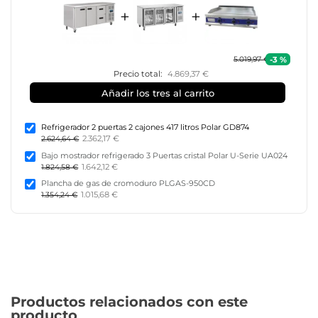
+
+
-3 %
5.019,97 €
Precio total:
4.869,37 €
Añadir los tres al carrito
Refrigerador 2 puertas 2 cajones 417 litros Polar GD874
2.362,17 €
2.624,64 €
Bajo mostrador refrigerado 3 Puertas cristal Polar U-Serie UA024
1.642,12 €
1.824,58 €
Plancha de gas de cromoduro PLGAS-950CD
1.015,68 €
1.354,24 €
Productos relacionados con este
producto