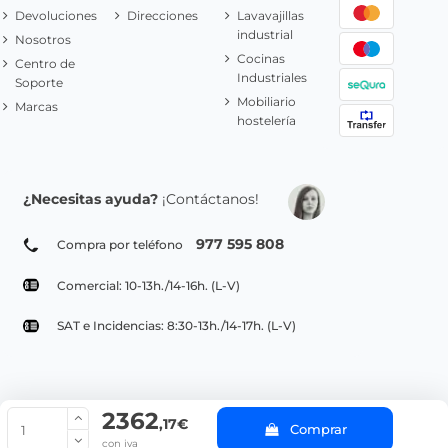
Devoluciones
Direcciones
Lavavajillas
industrial
Nosotros
Cocinas
Centro de
Industriales
Soporte
Mobiliario
Marcas
hostelería
¿Necesitas ayuda?
¡Contáctanos!
977 595 808
Compra por teléfono
Comercial: 10-13h./14-16h. (L-V)
SAT e Incidencias: 8:30-13h./14-17h. (L-V)
2362
© Copyright 2022 PepeBar.com |
Política de cookies |
Aviso legal y
,17€
Comprar
Condiciones generales de compra |
Blog
con iva