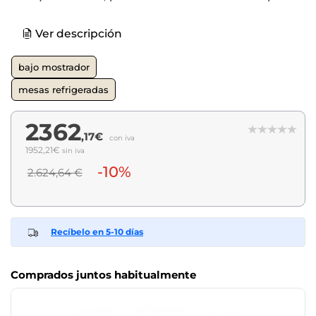
Ver descripción
bajo mostrador
mesas refrigeradas
2362
,17€
con iva
1952,21€
sin iva
-10%
2.624,64 €
Recíbelo en 5-10 días
Comprados juntos habitualmente