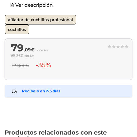
Ver descripción
afilador de cuchillos profesional
cuchillos
79
,09€
con iva
65,36€
sin iva
-35%
121,68 €
Recíbelo en 2-5 días
Productos relacionados con este