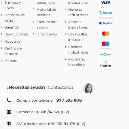
Entrega y
personales
industriales
Envío
Historial de
Neveras
Metodos de
pedidos
Industriales
pago
Factura por
Vitrinas
Garantía
abono
expositoras
Devoluciones
Direcciones
Lavavajillas
industrial
Nosotros
Cocinas
Centro de
Industriales
Soporte
Mobiliario
Marcas
hostelería
¿Necesitas ayuda?
¡Contáctanos!
977 595 808
Compra por teléfono
Comercial: 10-13h./14-16h. (L-V)
SAT e Incidencias: 8:30-13h./14-17h. (L-V)