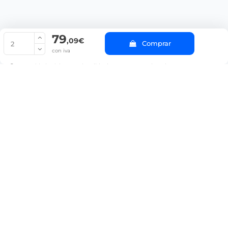
79
© Copyright 2022 PepeBar.com |
Política de cookies |
Aviso legal y
,09€
Comprar
Condiciones generales de compra |
Blog
con iva
La cantidad mínima en el pedido de compra para el producto es 2.