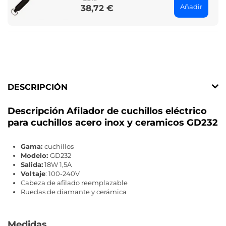
Añadir
38,72 €
Price
DESCRIPCIÓN
Descripción Afilador de cuchillos eléctrico
para cuchillos acero inox y ceramicos GD232
Gama:
cuchillos
Modelo:
GD232
Salida:
18W 1,5A
Voltaje
: 100-240V
Cabeza de afilado reemplazable
Ruedas de diamante y cerámica
Medidas