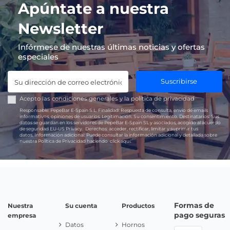
Apúntate a nuestra
Newsletter
Infórmese de nuestras últimas noticias y ofertas
especiales
Suscribirse
Acepto las
condiciones generales
y la
política de privacidad
Responsable:
PepeBar E-Spain S.L.
Finalidad:
Respuesta de consulta, envío de emails
informativos, opiniones de usuarios.
Legitimación:
Su consentimiento.
Destinatarios:
Sus
datos se guardan en los servidores de PepeBar E-Spain SL y asociados, acogido al acuerdo
de seguridad EU-US Privacy.
Derechos:
acceder, rectificar, limitar y suprimir tus
datos.
Información adicional:
Puede consultar la información adicional y detallada sobre
nuestra Política de Privacidad haciendo
click aquí.
Formas de
Nuestra
Su cuenta
Productos
pago seguras
empresa
Datos
Hornos