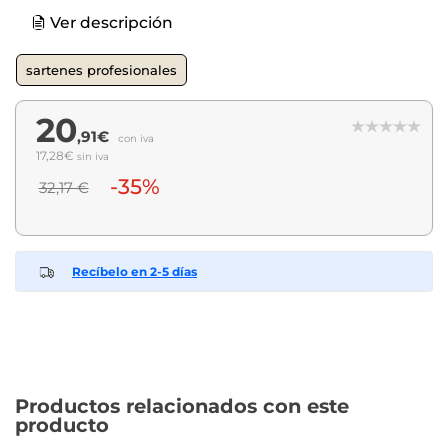
Ver descripción
sartenes profesionales
20
,91€
con iva
17,28€
sin iva
-35%
32,17 €
Recíbelo en 2-5 días
Productos relacionados con este
producto