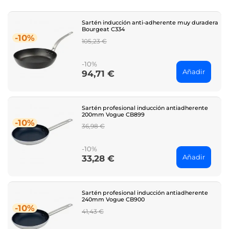
Sartén inducción anti-adherente muy duradera
Bourgeat C334
-10%
Regular
105,23 €
price
-10%
Añadir
94,71 €
Price
Sartén profesional inducción antiadherente
200mm Vogue CB899
-10%
Regular
36,98 €
price
-10%
Añadir
33,28 €
Price
Sartén profesional inducción antiadherente
240mm Vogue CB900
-10%
Regular
41,43 €
price