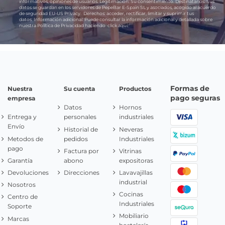
informativos, opiniones de usuarios.
Legitimación:
Su consentimiento.
Destinatarios:
Sus
datos se guardan en los servidores de PepeBar E-Spain SL y asociados, acogido al acuerdo
de seguridad EU-US Privacy.
Derechos:
acceder, rectificar, limitar y suprimir tus
datos.
Información adicional:
Puede consultar la información adicional y detallada sobre
nuestra Política de Privacidad haciendo
click aquí.
Formas de
Nuestra
Su cuenta
Productos
pago seguras
empresa
Datos
Hornos
Entrega y
personales
industriales
Envío
Historial de
Neveras
Metodos de
pedidos
Industriales
pago
Factura por
Vitrinas
Garantía
abono
expositoras
Devoluciones
Direcciones
Lavavajillas
industrial
Nosotros
Cocinas
Centro de
Industriales
Soporte
Mobiliario
Marcas