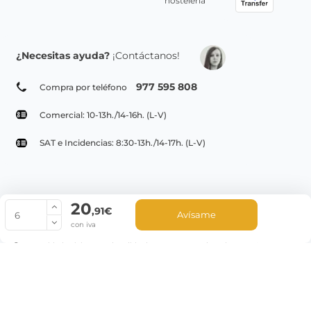
hostelería
¿Necesitas ayuda?
¡Contáctanos!
977 595 808
Compra por teléfono
Comercial: 10-13h./14-16h. (L-V)
SAT e Incidencias: 8:30-13h./14-17h. (L-V)
20
© Copyright 2022 PepeBar.com |
Política de cookies |
Aviso legal y
,91€
Avísame
Condiciones generales de compra |
Blog
con iva
La cantidad mínima en el pedido de compra para el producto es 6.