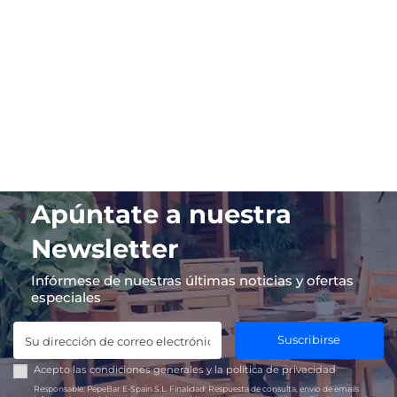
Apúntate a nuestra
Newsletter
Infórmese de nuestras últimas noticias y ofertas
especiales
Suscribirse
Acepto las
condiciones generales
y la
política de privacidad
Responsable:
PepeBar E-Spain S.L.
Finalidad:
Respuesta de consulta, envío de emails