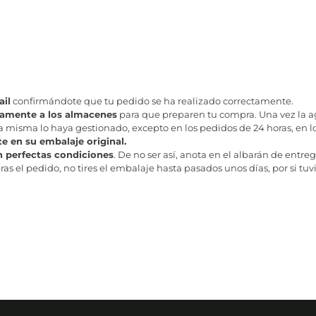
il
confirmándote que tu pedido se ha realizado correctamente.
tamente a los almacenes
para que preparen tu compra. Una vez la age
misma lo haya gestionado, excepto en los pedidos de 24 horas, en los
te en su embalaje original.
n perfectas condiciones
. De no ser así, anota en el albarán de entreg
as el pedido, no tires el embalaje hasta pasados unos días, por si tuv