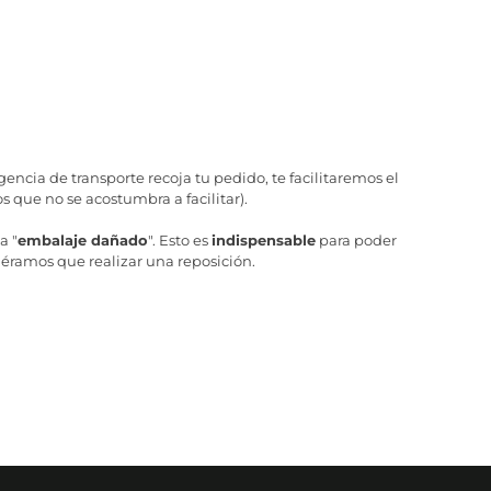
ncia de transporte recoja tu pedido, te facilitaremos el
 que no se acostumbra a facilitar).
a "
embalaje dañado
". Esto es
indispensable
para poder
iéramos que realizar una reposición.