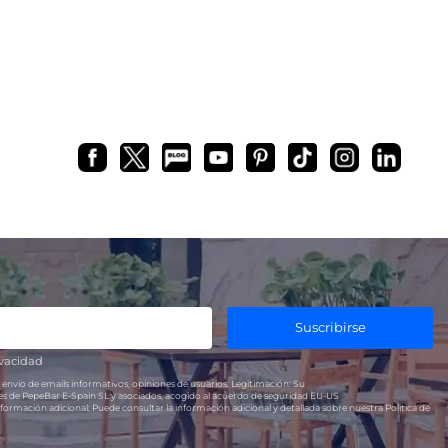
Suscribirse
ivacidad
 envío de emails informativos, opiniones de usuarios.
Legitimación:
Su
res de PepeBar E-Spain SL y asociados, acogido al acuerdo de seguridad EU-US
formación adicional:
Puede consultar la información adicional y detallada sobre nuestra Política de