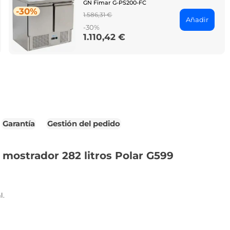
GN Fimar G-PS200-FC
-30%
Regular
1.586,31 €
Añadir
price
-30%
1.110,42 €
Price
Garantía
Gestión del pedido
mostrador 282 litros Polar G599
l.