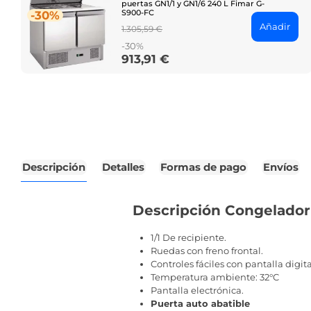
puertas GN1/1 y GN1/6 240 L Fimar G-
S900-FC
-30%
Añadir
Regular
1.305,59 €
price
-30%
913,91 €
Price
Descripción
Detalles
Formas de pago
Envíos
Descripción Congelador 
1/1 De recipiente.
Ruedas con freno frontal.
Controles fáciles con pantalla digita
Temperatura ambiente: 32°C
Pantalla electrónica.
Puerta auto abatible