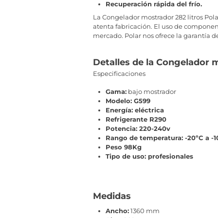
Recuperación rápida del frío.
La Congelador mostrador 282 litros Pol
atenta fabricación. El uso de componen
mercado. Polar nos ofrece la garantía 
Detalles de la Congelador m
Especificaciones
Gama:
bajo mostrador
Modelo: G599
Energía: eléctrica
Refrigerante R290
Potencia: 220-240v
Rango de temperatura: -20ºC a -1
Peso 98Kg
Tipo de uso: profesionales
Medidas
Ancho:
1360 mm