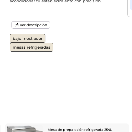
acondicionar tu establecimiento con precisión.
Ver descripción
bajo mostrador
mesas refrigeradas
o
Mesa de preparación refrigerada 254L