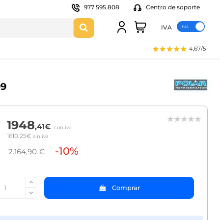
977 595 808
Centro de soporte
IVA
4,67/5
99
1948
,41€
con iva
1610,25€
sin iva
-10%
2.164,90 €
Comprar