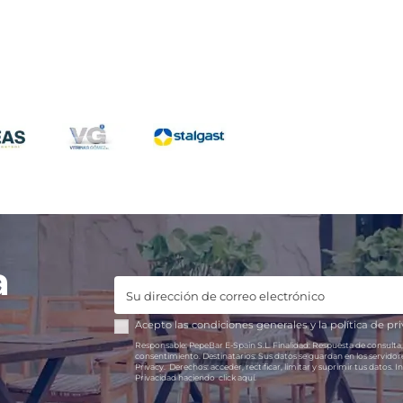
a
Acepto las
condiciones generales
y la
política de pr
Responsable:
PepeBar E-Spain S.L.
Finalidad:
Respuesta de consulta,
consentimiento.
Destinatarios:
Sus datos se guardan en los servido
Privacy.
Derechos:
acceder, rectificar, limitar y suprimir tus datos.
In
Privacidad haciendo
click aquí.