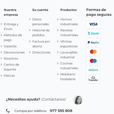
Formas de
Nuestra
Su cuenta
Productos
pago seguras
empresa
Datos
Hornos
Entrega y
personales
industriales
Envío
Historial de
Neveras
Metodos de
pedidos
Industriales
pago
Factura por
Vitrinas
Garantía
abono
expositoras
Devoluciones
Direcciones
Lavavajillas
industrial
Nosotros
Cocinas
Centro de
Industriales
Soporte
Mobiliario
Marcas
hostelería
¿Necesitas ayuda?
¡Contáctanos!
977 595 808
Compra por teléfono