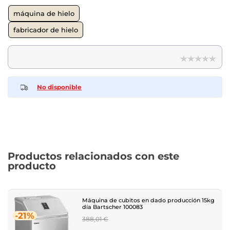
máquina de hielo
fabricador de hielo
No disponible
Productos relacionados con este
producto
Máquina de cubitos en dado producción 15kg
día Bartscher 100083
-21%
Regular
388,01 €
price