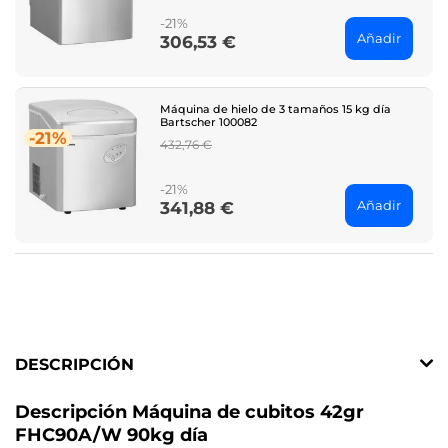
-21%
Añadir
306,53 €
Price
Máquina de hielo de 3 tamaños 15 kg día
Bartscher 100082
-21%
Regular
432,76 €
price
-21%
Añadir
341,88 €
Price
DESCRIPCIÓN
Descripción Máquina de cubitos 42gr
FHC90A/W 90kg día