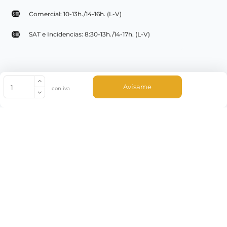
Comercial: 10-13h./14-16h. (L-V)
SAT e Incidencias: 8:30-13h./14-17h. (L-V)
© Copyright 2022 PepeBar.com |
Política de cookies |
Aviso legal y
Avísame
con iva
Condiciones generales de compra |
Blog