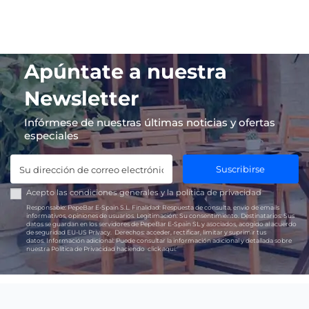
Apúntate a nuestra
Newsletter
Infórmese de nuestras últimas noticias y ofertas
especiales
Suscribirse
Acepto las
condiciones generales
y la
política de privacidad
Responsable:
PepeBar E-Spain S.L.
Finalidad:
Respuesta de consulta, envío de emails
informativos, opiniones de usuarios.
Legitimación:
Su consentimiento.
Destinatarios:
Sus
datos se guardan en los servidores de PepeBar E-Spain SL y asociados, acogido al acuerdo
de seguridad EU-US Privacy.
Derechos:
acceder, rectificar, limitar y suprimir tus
datos.
Información adicional:
Puede consultar la información adicional y detallada sobre
nuestra Política de Privacidad haciendo
click aquí.