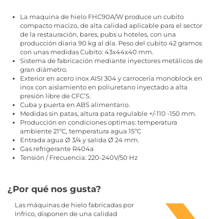
La maquina de hielo FHC90A/W produce un cubito
compacto macizo, de alta calidad aplicable para el sector
de la restauración, bares, pubs u hoteles, con una
producción diaria 90 kg al día. Peso del cubito 42 gramos
con unas medidas Cubito: 43x44x40 mm.
Sistema de fabricación mediante inyectores metálicos de
gran diámetro.
Exterior en acero inox AISI 304 y carrocería monoblock en
inox con aislamiento en poliuretano inyectado a alta
presión libre de CFC’S.
Cuba y puerta en ABS alimentario.
Medidas sin patas, altura pata regulable +/-110 -150 mm.
Producción en condiciones optimas: temperatura
ambiente 21ºC, temperatura agua 15ºC
Entrada agua Ø 3/4 y salida Ø 24 mm.
Gas refrigerante R404a
Tensión / Frecuencia: 220-240V/50 Hz
¿Por qué nos gusta?
Las máquinas de hielo fabricadas por
Infrico, disponen de una calidad