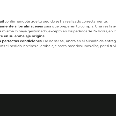
il
confirmándote que tu pedido se ha realizado correctamente.
tamente a los almacenes
para que preparen tu compra. Una vez la age
misma lo haya gestionado, excepto en los pedidos de 24 horas, en los
te en su embalaje original.
n perfectas condiciones
. De no ser así, anota en el albarán de entreg
as el pedido, no tires el embalaje hasta pasados unos días, por si tuv