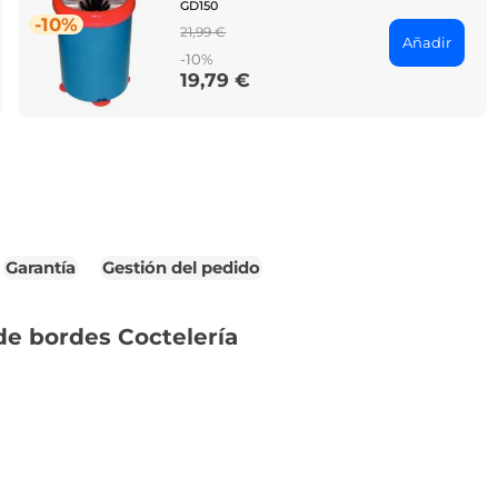
GD150
-10%
Regular
21,99 €
Añadir
price
-10%
19,79 €
Price
Garantía
Gestión del pedido
de bordes Coctelería