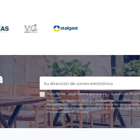
a
Acepto las
condiciones generales
y la
política de pr
Responsable:
PepeBar E-Spain S.L.
Finalidad:
Respuesta de consulta,
consentimiento.
Destinatarios:
Sus datos se guardan en los servido
Privacy.
Derechos:
acceder, rectificar, limitar y suprimir tus datos.
In
Privacidad haciendo
click aquí.