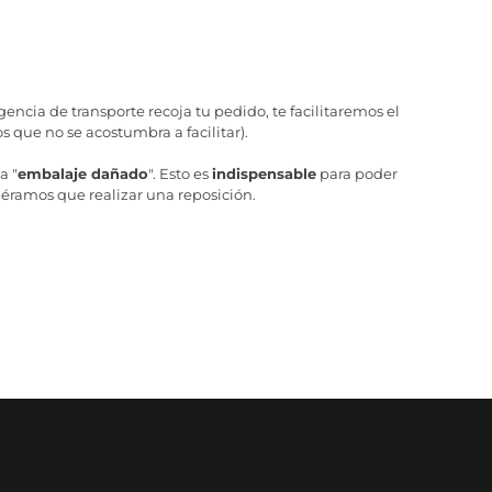
ncia de transporte recoja tu pedido, te facilitaremos el
 que no se acostumbra a facilitar).
a "
embalaje dañado
". Esto es
indispensable
para poder
iéramos que realizar una reposición.