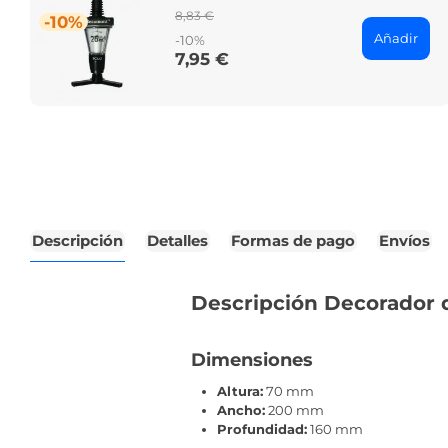
Regular
8,83 €
-10%
price
Añadir
-10%
7,95 €
Price
Descripción
Detalles
Formas de pago
Envíos
Descripción Decorador 
Dimensiones
Altura:
70 mm
Ancho:
200 mm
Profundidad:
160 mm