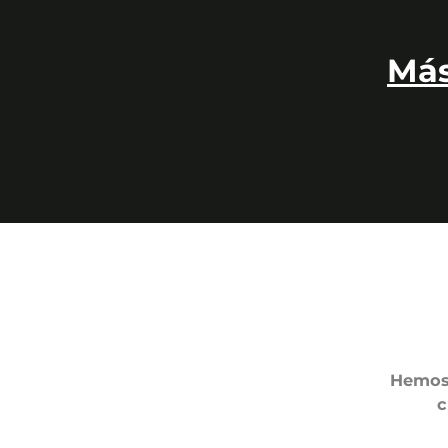
Más
Hemos 
c