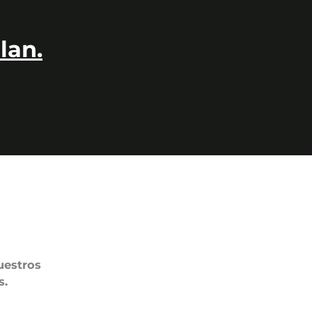
lan.
uestros
s.