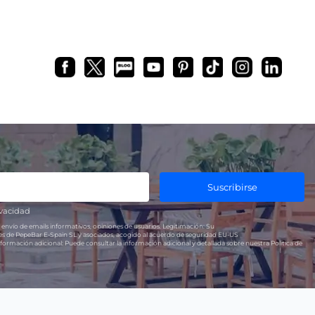
Suscribirse
ivacidad
 envío de emails informativos, opiniones de usuarios.
Legitimación:
Su
res de PepeBar E-Spain SL y asociados, acogido al acuerdo de seguridad EU-US
formación adicional:
Puede consultar la información adicional y detallada sobre nuestra Política de