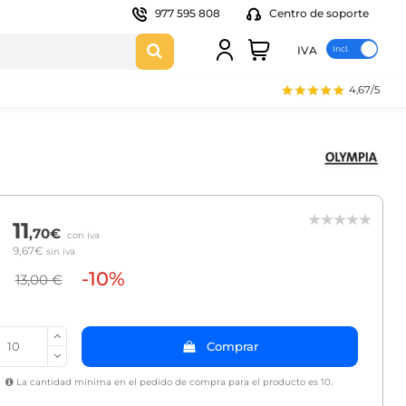
977 595 808
Centro de soporte
IVA
4,67/5
11
,70€
con iva
9,67€
sin iva
-10%
13,00 €
Comprar
La cantidad mínima en el pedido de compra para el producto es 10.