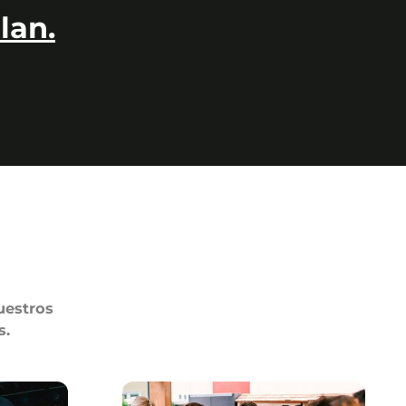
lan.
uestros
s.