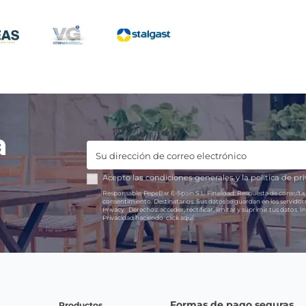
a
Acepto las
condiciones generales
y la
política de pr
Responsable:
PepeBar E-Spain S.L.
Finalidad:
Respuesta de consulta,
consentimiento.
Destinatarios:
Sus datos se guardan en los servido
Privacy.
Derechos:
acceder, rectificar, limitar y suprimir tus datos.
In
Privacidad haciendo
click aquí.
Formas de pago seguras
Productos