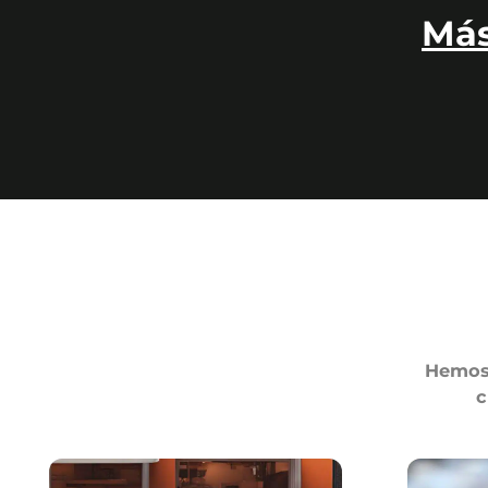
Más
Hemos 
c