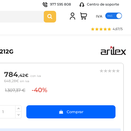
977 595 808
Centro de soporte
IVA
4,67/5
1212G
784
,42€
con iva
648,28€
sin iva
-40%
1.307,37 €
Comprar