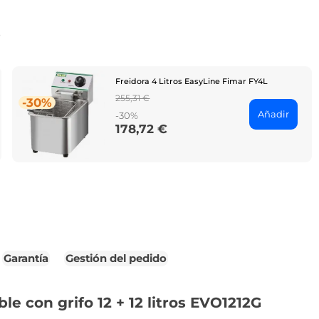
o
Freidora 4 Litros EasyLine Fimar FY4L
Regular
255,31 €
-30%
price
Añadir
-30%
178,72 €
Price
Garantía
Gestión del pedido
le con grifo 12 + 12 litros EVO1212G