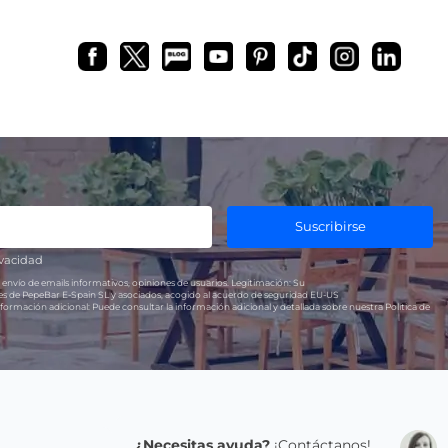
Suscribirse
ivacidad
 envío de emails informativos, opiniones de usuarios.
Legitimación:
Su
res de PepeBar E-Spain SL y asociados, acogido al acuerdo de seguridad EU-US
formación adicional:
Puede consultar la información adicional y detallada sobre nuestra Política de
¿Necesitas ayuda?
¡Contáctanos!