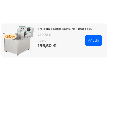
Freidora 8 Litros EasyLine Fimar FY8L
Regular
280,72 €
-30%
price
Añadir
-30%
196,50 €
Price