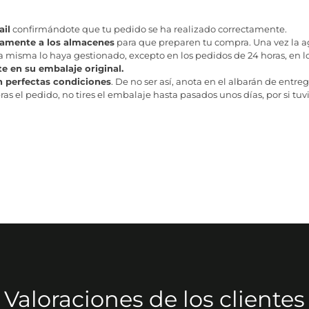
il
confirmándote que tu pedido se ha realizado correctamente.
tamente a los almacenes
para que preparen tu compra. Una vez la age
misma lo haya gestionado, excepto en los pedidos de 24 horas, en los
te en su embalaje original.
n perfectas condiciones
. De no ser así, anota en el albarán de entreg
as el pedido, no tires el embalaje hasta pasados unos días, por si tuv
Valoraciones de los clientes