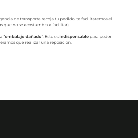
ncia de transporte recoja tu pedido, te facilitaremos el
 que no se acostumbra a facilitar).
a "
embalaje dañado
". Esto es
indispensable
para poder
iéramos que realizar una reposición.