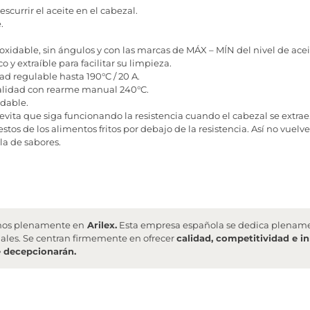
escurrir el aceite en el cabezal.
.
xidable, sin ángulos y con las marcas de MÁX – MÍN del nivel de acei
 y extraíble para facilitar su limpieza.
ad regulable hasta 190°C / 20 A.
alidad con rearme manual 240°C.
idable.
vita que siga funcionando la resistencia cuando el cabezal se extrae
estos de los alimentos fritos por debajo de la resistencia. Así no vuelv
la de sabores.
iamos plenamente en
Arilex.
Esta empresa española se dedica plenamen
ales. Se centran firmemente en ofrecer
calidad, competitividad e i
e decepcionarán.