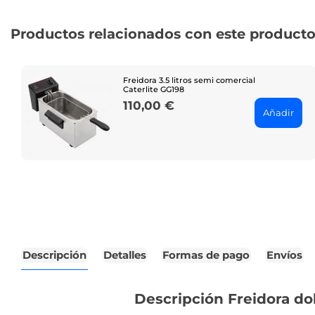
Productos relacionados con este product
Freidora 3.5 litros semi comercial
Caterlite GG198
110,00 €
Price
Añadir
Descripción
Detalles
Formas de pago
Envíos
Descripción Freidora dob