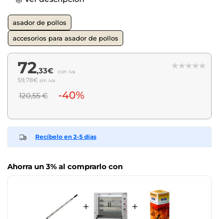
asador de pollos
accesorios para asador de pollos
72
,33€
con iva
59,78€
sin iva
-40%
120,55 €
Recíbelo en 2-5 días
Ahorra un 3% al comprarlo con
+
+