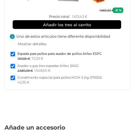
-3 %
1.663,33 €
Precio total:
1.613,43 €
Añadir los tres al carrito
info
Uno de estos artículos tiene diferente disponibilidad
Mostrar detalles
Espada para pollos para asador de pollos Arilex ESPC
72,33 €
120,55 €
Asador a gas tres espadas Arilex 3ASG
1.548,65 €
2.581,09 €
Condimento especial para pollos MCM 5 Kg 070002
42,35 €
Añade un accesorio