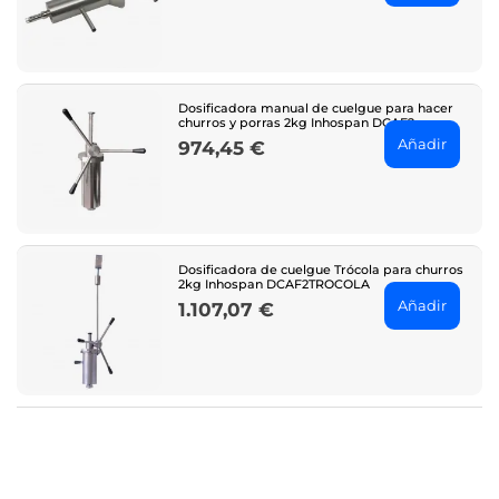
Dosificadora manual de cuelgue para hacer
churros y porras 2kg Inhospan DCAF2
Añadir
974,45 €
Price
Dosificadora de cuelgue Trócola para churros
2kg Inhospan DCAF2TROCOLA
Añadir
1.107,07 €
Price