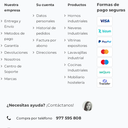
Formas de
Nuestra
Su cuenta
Productos
pago seguras
empresa
Datos
Hornos
Entrega y
personales
industriales
Envío
Historial de
Neveras
Metodos de
pedidos
Industriales
pago
Factura por
Vitrinas
Garantía
abono
expositoras
Devoluciones
Direcciones
Lavavajillas
industrial
Nosotros
Cocinas
Centro de
Industriales
Soporte
Mobiliario
Marcas
hostelería
¿Necesitas ayuda?
¡Contáctanos!
977 595 808
Compra por teléfono