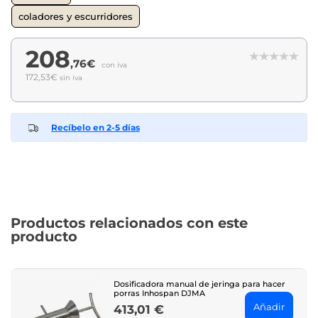
coladores y escurridores
208
,76€
con iva
172,53€
sin iva
Recíbelo en 2-5 días
Productos relacionados con este
producto
Dosificadora manual de jeringa para hacer
porras Inhospan DJMA
Añadir
413,01 €
Price