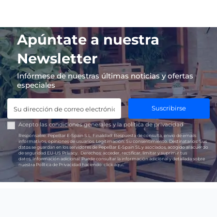
Apúntate a nuestra
Newsletter
Infórmese de nuestras últimas noticias y ofertas
especiales
Suscribirse
Acepto las
condiciones generales
y la
política de privacidad
Responsable:
PepeBar E-Spain S.L.
Finalidad:
Respuesta de consulta, envío de emails
informativos, opiniones de usuarios.
Legitimación:
Su consentimiento.
Destinatarios:
Sus
datos se guardan en los servidores de PepeBar E-Spain SL y asociados, acogido al acuerdo
de seguridad EU-US Privacy.
Derechos:
acceder, rectificar, limitar y suprimir tus
datos.
Información adicional:
Puede consultar la información adicional y detallada sobre
nuestra Política de Privacidad haciendo
click aquí.