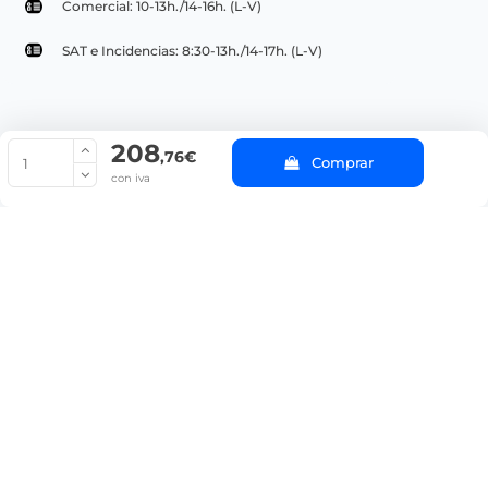
Comercial: 10-13h./14-16h. (L-V)
SAT e Incidencias: 8:30-13h./14-17h. (L-V)
208
© Copyright 2022 PepeBar.com |
Política de cookies |
Aviso legal y
,76€
Comprar
Condiciones generales de compra |
Blog
con iva