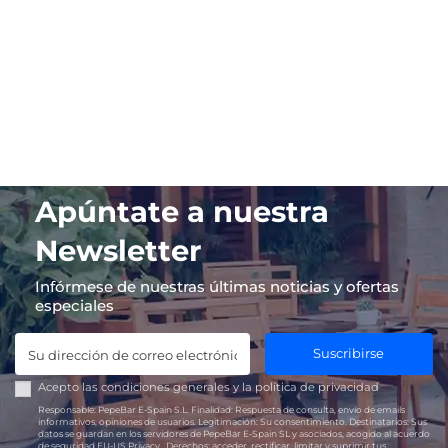
Apúntate a nuestra
Newsletter
Infórmese de nuestras últimas noticias y ofertas
especiales
Suscribirse
Acepto las
condiciones generales
y la
política de privacidad
Responsable:
PepeBar E-Spain S.L.
Finalidad:
Respuesta de consulta, envío de emails
informativos, opiniones de usuarios.
Legitimación:
Su consentimiento.
Destinatarios:
Sus
datos se guardan en los servidores de PepeBar E-Spain SL y asociados, acogido al acuerdo
de seguridad EU-US Privacy.
Derechos:
acceder, rectificar, limitar y suprimir tus