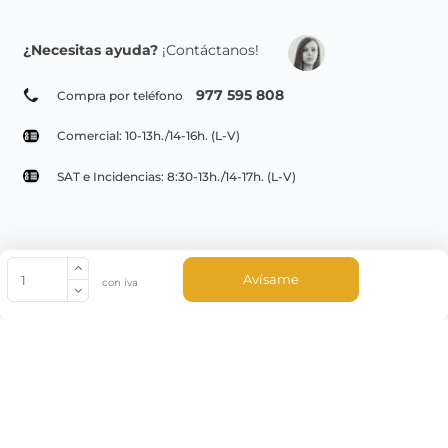
¿Necesitas ayuda?
¡Contáctanos!
977 595 808
Compra por teléfono
Comercial: 10-13h./14-16h. (L-V)
SAT e Incidencias: 8:30-13h./14-17h. (L-V)
© Copyright 2022 PepeBar.com |
Política de cookies |
Aviso legal y
Avísame
con iva
Condiciones generales de compra |
Blog