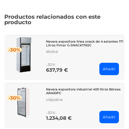
Productos relacionados con este
producto
Nevera expositora línea snack de 4 estantes 171
Litros Fimar G-SNACK176SC
-30%
Regular
911,13 €
price
-30%
Añadir
637,79 €
Price
Nevera expositora industrial 400 litros Bóreas
AR400PC
-30%
Regular
1.762,97 €
price
-30%
Añadir
1.234,08 €
Price