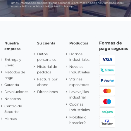
datos.
Información adicional:
Puede consultar la información adicional y detallada sobre
nuestra Política de Privacidad haciendo
click aquí.
Formas de
Nuestra
Su cuenta
Productos
pago seguras
empresa
Datos
Hornos
Entrega y
personales
industriales
Envío
Historial de
Neveras
Metodos de
pedidos
Industriales
pago
Factura por
Vitrinas
Garantía
abono
expositoras
Devoluciones
Direcciones
Lavavajillas
industrial
Nosotros
Cocinas
Centro de
Industriales
Soporte
Mobiliario
Marcas
hostelería