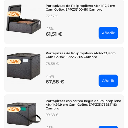
Portapizzas de Polipropileno 41x41x17,4 cm
Cam GoBox EPPZ35100-110 Cambro
-15%
Regular
72,37 €
price
-15%
Añadir
61,51 €
Price
Portapizzas de Polipropileno 41x41x33,9 cm
Cam GoBox EPPZ35265 Cambro
-14%
Regular
78,58 €
price
-14%
Añadir
67,58 €
Price
Portapizzas con correa negra de Polipropileno
41x41x24,9 cm Cam GoBox EPPZ35175BST-110
Cambro
-15%
Regular
99,68 €
price
-15%