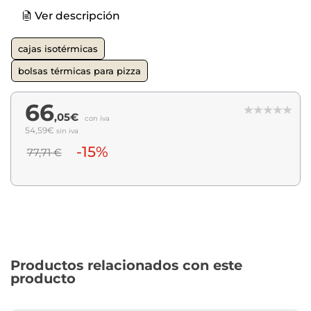
Ver descripción
cajas isotérmicas
bolsas térmicas para pizza
66
,05€
con iva
54,59€
sin iva
-15%
77,71 €
Productos relacionados con este
producto