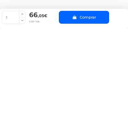
66
© Copyright 2022 PepeBar.com |
Política de cookies |
Aviso legal y
,05€
Comprar
Condiciones generales de compra |
Blog
con iva