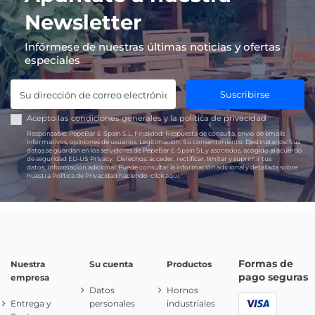
Newsletter
Infórmese de nuestras últimas noticias y ofertas
especiales
Suscribirse
Acepto las
condiciones generales
y la
política de privacidad
Responsable:
PepeBar E-Spain S.L.
Finalidad:
Respuesta de consulta, envío de emails
informativos, opiniones de usuarios.
Legitimación:
Su consentimiento.
Destinatarios:
Sus
datos se guardan en los servidores de PepeBar E-Spain SL y asociados, acogido al acuerdo
de seguridad EU-US Privacy.
Derechos:
acceder, rectificar, limitar y suprimir tus
datos.
Información adicional:
Puede consultar la información adicional y detallada sobre
nuestra Política de Privacidad haciendo
click aquí.
Formas de
Nuestra
Su cuenta
Productos
pago seguras
empresa
Datos
Hornos
Entrega y
personales
industriales