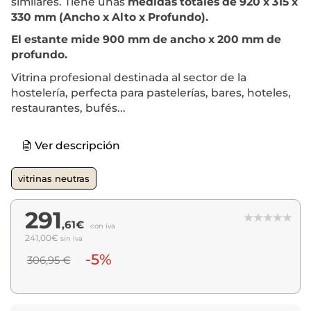
similares. Tiene unas
medidas totales de 920 x 315 x
330 mm (Ancho x Alto x Profundo).
El estante mide 900 mm de ancho x 200 mm de
profundo.
Vitrina profesional destinada al sector de la
hostelería, perfecta para pastelerías, bares, hoteles,
restaurantes, bufés...
Ver descripción
vitrinas neutras
291
,61€
con iva
241,00€
sin iva
-5%
306,95 €