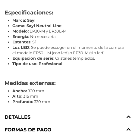
Especificaciones:
Marca: Sayl
Gama: Sayl Neutral Line
Modelo:
EP30-M y EP30L-M
Energía:
No necesaria
Estantes
: Sí
Luz LED
: Se puede escoger en el momento de la compra
el modelo EP30L-M (con led) o EP30-M (sin led).
Equipación de serie
: Cristales templados.
Tipo de uso: Profesional
Medidas externas:
Ancho:
920 mm
Alto:
315 mm
Profundo:
330 mm
DETALLES
FORMAS DE PAGO