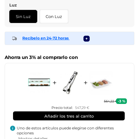
Luz
Sin Luz
Con Luz
Recíbelo en 24-72 horas
+
Ahorra un 3% al comprarlo con
+
+
-3 %
564,22 €
Precio total:
547,29 €
Añadir los tres al carrito
info
Uno de estos artículos puede elegirse con diferentes
opciones
Mostrar detalles