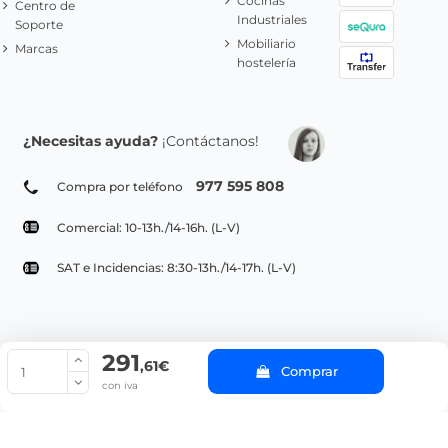
Cocinas
Centro de
Industriales
Soporte
Mobiliario
Marcas
hostelería
¿Necesitas ayuda?
¡Contáctanos!
977 595 808
Compra por teléfono
Comercial: 10-13h./14-16h. (L-V)
SAT e Incidencias: 8:30-13h./14-17h. (L-V)
291
© Copyright 2022 PepeBar.com |
Política de cookies |
Aviso legal y
,61€
Comprar
Condiciones generales de compra |
Blog
con iva