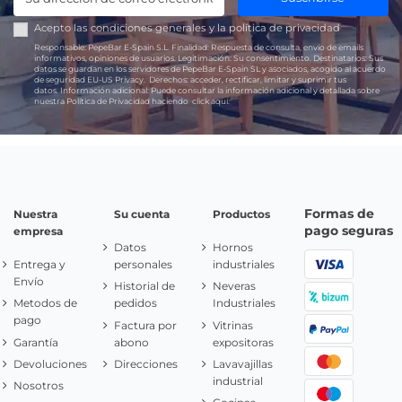
Acepto las
condiciones generales
y la
política de privacidad
Responsable:
PepeBar E-Spain S.L.
Finalidad:
Respuesta de consulta, envío de emails
informativos, opiniones de usuarios.
Legitimación:
Su consentimiento.
Destinatarios:
Sus
datos se guardan en los servidores de PepeBar E-Spain SL y asociados, acogido al acuerdo
de seguridad EU-US Privacy.
Derechos:
acceder, rectificar, limitar y suprimir tus
datos.
Información adicional:
Puede consultar la información adicional y detallada sobre
nuestra Política de Privacidad haciendo
click aquí.
Formas de
Nuestra
Su cuenta
Productos
pago seguras
empresa
Datos
Hornos
Entrega y
personales
industriales
Envío
Historial de
Neveras
Metodos de
pedidos
Industriales
pago
Factura por
Vitrinas
Garantía
abono
expositoras
Devoluciones
Direcciones
Lavavajillas
industrial
Nosotros