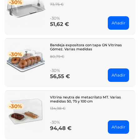
-30%
Regular
73,75 €
price
-30%
Añadir
51,62 €
Price
Bandeja expositora con tapa GN Vitrinas
Gómez. Varias medidas
-30%
Regular
80,79 €
price
-30%
Añadir
56,55 €
Price
Vitrina neutra de metacrilato MT. Varias
medidas 50, 75 y 100 cm
-30%
Regular
134,98 €
price
-30%
Añadir
94,48 €
Price