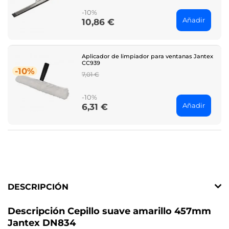
-10%
Añadir
10,86 €
Price
Aplicador de limpiador para ventanas Jantex
CC939
-10%
Regular
7,01 €
price
-10%
Añadir
6,31 €
Price
DESCRIPCIÓN
Descripción Cepillo suave amarillo 457mm
Jantex DN834