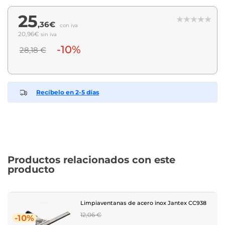
25
,36€
con iva
20,96€
sin iva
-10%
28,18 €
Recíbelo en 2-5 días
Productos relacionados con este
producto
Limpiaventanas de acero inox Jantex CC938
Regular
12,06 €
-10%
price