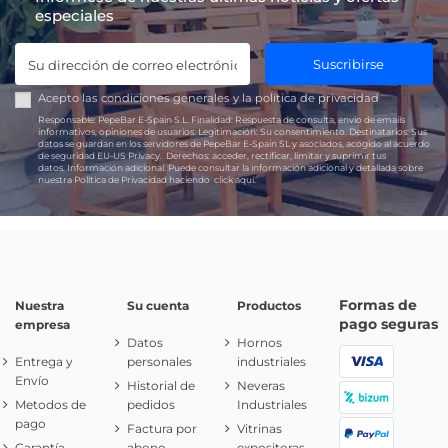
especiales
Suscribirse
Acepto las
condiciones generales
y la
política de privacidad
Responsable:
PepeBar E-Spain S.L.
Finalidad:
Respuesta de consulta, envío de emails
informativos, opiniones de usuarios.
Legitimación:
Su consentimiento.
Destinatarios:
Sus
datos se guardan en los servidores de PepeBar E-Spain SL y asociados, acogido al acuerdo
de seguridad EU-US Privacy.
Derechos:
acceder, rectificar, limitar y suprimir tus
datos.
Información adicional:
Puede consultar la información adicional y detallada sobre
nuestra Política de Privacidad haciendo
click aquí.
Formas de
Nuestra
Su cuenta
Productos
pago seguras
empresa
Datos
Hornos
Entrega y
personales
industriales
Envío
Historial de
Neveras
Metodos de
pedidos
Industriales
pago
Factura por
Vitrinas
Garantía
abono
expositoras