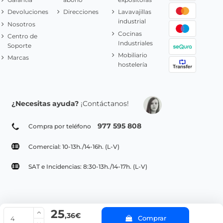
Devoluciones
Direcciones
Lavavajillas
industrial
Nosotros
Cocinas
Centro de
Industriales
Soporte
Mobiliario
Marcas
hostelería
¿Necesitas ayuda?
¡Contáctanos!
977 595 808
Compra por teléfono
Comercial: 10-13h./14-16h. (L-V)
SAT e Incidencias: 8:30-13h./14-17h. (L-V)
25
© Copyright 2022 PepeBar.com |
Política de cookies |
Aviso legal y
,36€
Comprar
Condiciones generales de compra |
Blog