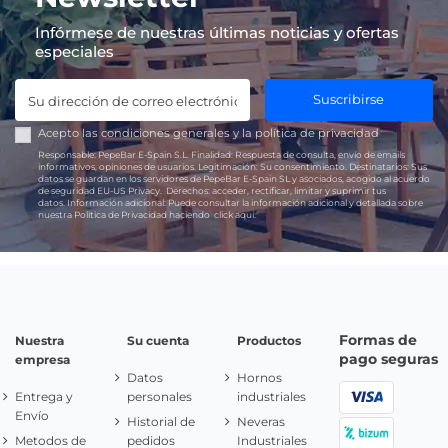
Infórmese de nuestras últimas noticias y ofertas
especiales
Suscribirse
Acepto las
condiciones generales
y la
política de privacidad
Responsable:
PepeBar E-Spain S.L.
Finalidad:
Respuesta de consulta, envío de emails
informativos, opiniones de usuarios.
Legitimación:
Su consentimiento.
Destinatarios:
Sus
datos se guardan en los servidores de PepeBar E-Spain SL y asociados, acogido al acuerdo
de seguridad EU-US Privacy.
Derechos:
acceder, rectificar, limitar y suprimir tus
datos.
Información adicional:
Puede consultar la información adicional y detallada sobre
nuestra Política de Privacidad haciendo
click aquí.
Formas de
Nuestra
Su cuenta
Productos
pago seguras
empresa
Datos
Hornos
Entrega y
personales
industriales
Envío
Historial de
Neveras
Metodos de
pedidos
Industriales