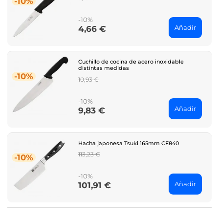
-10%
price
-10%
Añadir
4,66 €
Price
Cuchillo de cocina de acero inoxidable
distintas medidas
-10%
Regular
10,93 €
price
-10%
Añadir
9,83 €
Price
Hacha japonesa Tsuki 165mm CF840
Regular
113,23 €
-10%
price
-10%
Añadir
101,91 €
Price