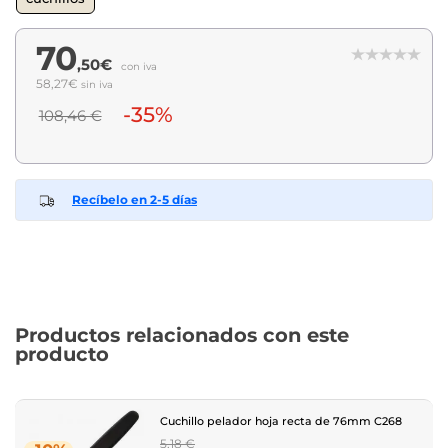
70
,50€
con iva
58,27€
sin iva
-35%
108,46 €
Recíbelo en 2-5 días
Productos relacionados con este
producto
Cuchillo pelador hoja recta de 76mm C268
Regular
5,18 €