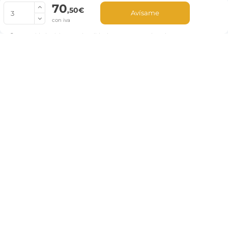
70
© Copyright 2022 PepeBar.com |
Política de cookies |
Aviso legal y
,50€
Avísame
Condiciones generales de compra |
Blog
con iva
La cantidad mínima en el pedido de compra para el producto es 3.