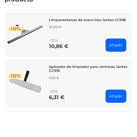
Limpiaventanas de acero inox Jantex CC938
Regular
12,06 €
-10%
price
-10%
Añadir
10,86 €
Price
Aplicador de limpiador para ventanas Jantex
CC939
-10%
Regular
7,01 €
price
-10%
Añadir
6,31 €
Price