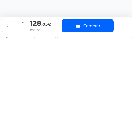
128
© Copyright 2022 PepeBar.com |
Política de cookies |
Aviso legal y
,03€
Comprar
Condiciones generales de compra |
Blog
con iva
La cantidad mínima en el pedido de compra para el producto es 2.