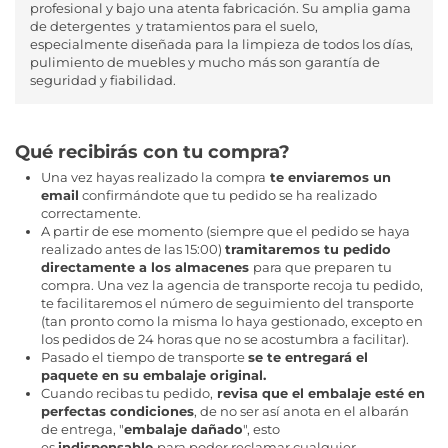
profesional y bajo una atenta fabricación. Su amplia gama
de detergentes y tratamientos para el suelo,
especialmente diseñada para la limpieza de todos los días,
pulimiento de muebles y mucho más son garantía de
seguridad y fiabilidad.
Qué recibirás con tu compra?
Una vez hayas realizado la compra
te enviaremos un
email
confirmándote que tu pedido se ha realizado
correctamente.
A partir de ese momento (siempre que el pedido se haya
realizado antes de las 15:00)
tramitaremos tu pedido
directamente a los almacenes
para que preparen tu
compra. Una vez la agencia de transporte recoja tu pedido,
te facilitaremos el número de seguimiento del transporte
(tan pronto como la misma lo haya gestionado, excepto en
los pedidos de 24 horas que no se acostumbra a facilitar).
Pasado el tiempo de transporte
se te entregará el
paquete en su embalaje original.
Cuando recibas tu pedido,
revisa que el embalaje esté en
perfectas condiciones
, de no ser así anota en el albarán
de entrega, "
embalaje dañado
", esto
es
indispensable
para poder reclamar cualquier