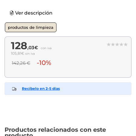
Ver descripción
productos de limpieza
128
,03€
con iva
105,81€
sin iva
-10%
142,26 €
Recíbelo en 2-5 días
Productos relacionados con este
producto