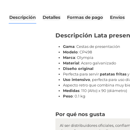
Descripción
Detalles
Formas de pago
Envíos
Descripción Lata prese
Gama
: Cestas de presentación
Modelo
: CP498
Marca
: Olympia
Material
: Acero galvanizado
Diseño original
Perfecta para servir
patatas fritas
y
Uso intensivo
, perfecta para uso di
Aspecto retro que combina muy bie
Medidas
: 110 (Alto) x 90 (diámetro)
Peso
: 0.1 kg
Por qué nos gusta
Al ser distribuidores oficiales, con