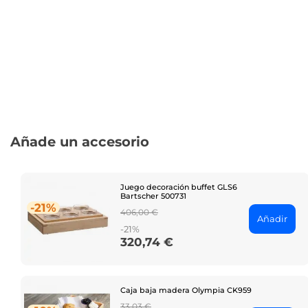
Añade un accesorio
Juego decoración buffet GLS6
Bartscher 500731
-21%
Regular
406,00 €
Añadir
price
-21%
320,74 €
Price
Caja baja madera Olympia CK959
Regular
33,03 €