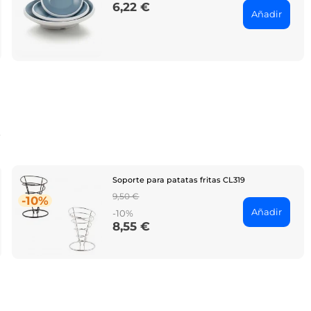
6,22 €
Price
Añadir
o
Soporte para patatas fritas CL319
Regular
9,50 €
-10%
price
Añadir
-10%
8,55 €
Price