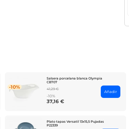
Salsera porcelana blanca Olympia
CB707
-10%
Regular
41,29 €
Añadir
price
-10%
37,16 €
Price
Plato tapas Versatil 13x15,5 Pujadas
P22339