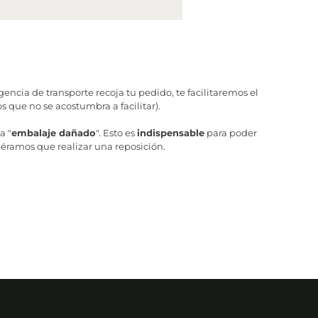
ncia de transporte recoja tu pedido, te facilitaremos el
 que no se acostumbra a facilitar).
a "
embalaje dañado
". Esto es
indispensable
para poder
iéramos que realizar una reposición.