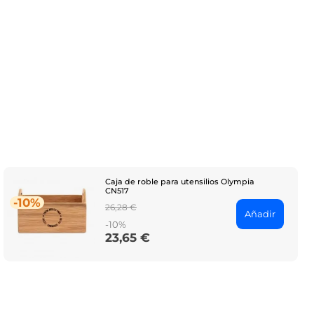
Caja de roble para utensilios Olympia
CN517
-10%
Regular
26,28 €
Añadir
price
-10%
23,65 €
Price