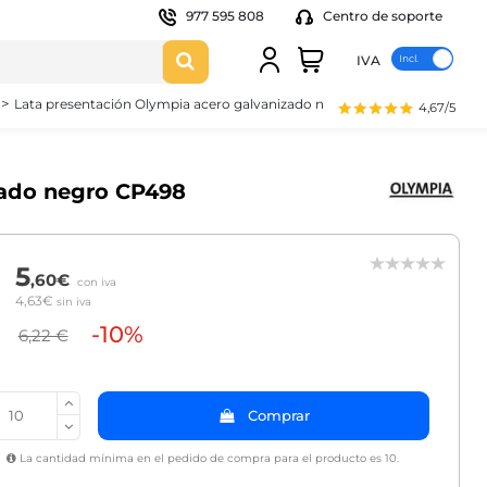
977 595 808
Centro de soporte
IVA
Lata presentación Olympia acero galvanizado negro CP498
4,67/5
zado negro CP498
5
,60€
con iva
4,63€
sin iva
-10%
6,22 €
Comprar
La cantidad mínima en el pedido de compra para el producto es 10.