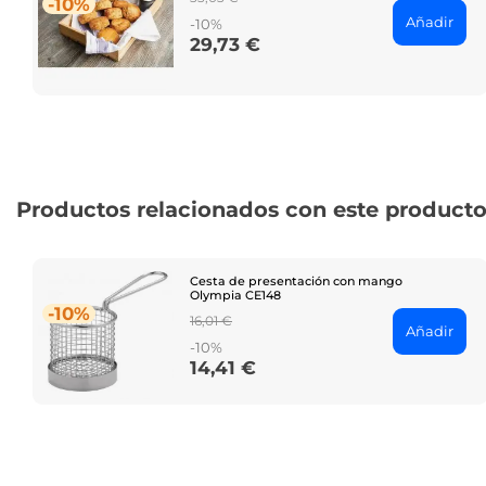
-10%
price
Añadir
-10%
29,73 €
Price
Productos relacionados con este product
Cesta de presentación con mango
Olympia CE148
-10%
Regular
16,01 €
Añadir
price
-10%
14,41 €
Price