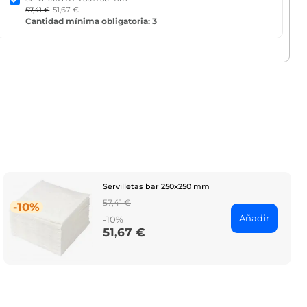
51,67 €
57,41 €
Cantidad mínima obligatoria: 3
Servilletas bar 250x250 mm
Regular
57,41 €
-10%
price
Añadir
-10%
51,67 €
Price