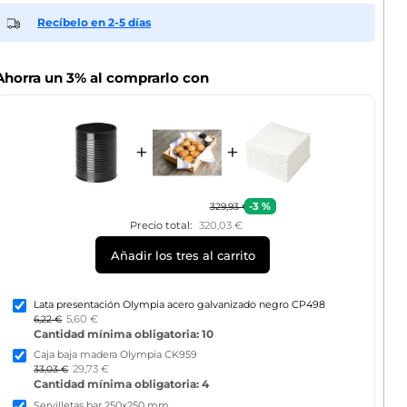
Recíbelo en 2-5 días
Ahorra un 3% al comprarlo con
+
+
-3 %
329,93 €
Precio total:
320,03 €
Añadir los tres al carrito
Lata presentación Olympia acero galvanizado negro CP498
5,60 €
6,22 €
Cantidad mínima obligatoria: 10
Caja baja madera Olympia CK959
29,73 €
33,03 €
Cantidad mínima obligatoria: 4
Servilletas bar 250x250 mm