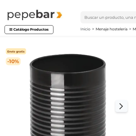
Inicio
Menaje hostelería
M
Catálogo Productos
Envío gratis
-10%