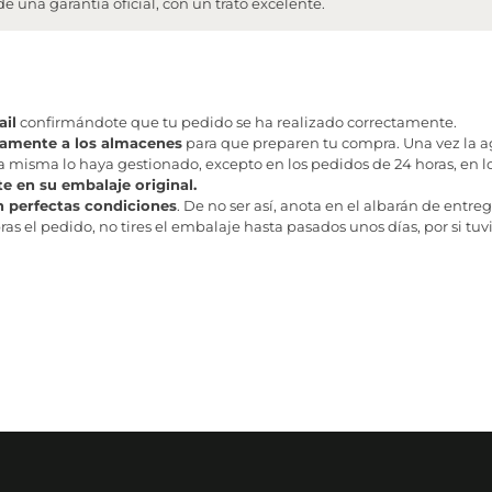
 una garantía oficial, con un trato excelente.
il
confirmándote que tu pedido se ha realizado correctamente.
tamente a los almacenes
para que preparen tu compra. Una vez la age
misma lo haya gestionado, excepto en los pedidos de 24 horas, en los
te en su embalaje original.
n perfectas condiciones
. De no ser así, anota en el albarán de entreg
as el pedido, no tires el embalaje hasta pasados unos días, por si tuv