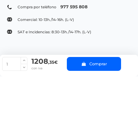
977 595 808
Compra por teléfono
Comercial: 10-13h./14-16h. (L-V)
SAT e Incidencias: 8:30-13h./14-17h. (L-V)
1208
© Copyright 2022 PepeBar.com |
Política de cookies |
Aviso legal y
,35€
Comprar
Condiciones generales de compra |
Blog
con iva