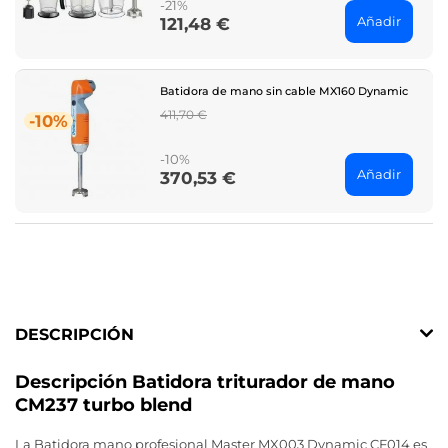
-21%
Añadir
121,48 €
Price
Batidora de mano sin cable MX160 Dynamic
Regular
411,70 €
-10%
price
-10%
Añadir
370,53 €
Price
DESCRIPCIÓN
Descripción Batidora triturador de mano
CM237 turbo blend
La Batidora mano profesional Master MX003 Dynamic CF014 es