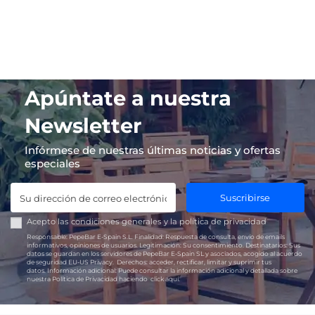
Apúntate a nuestra
Newsletter
Infórmese de nuestras últimas noticias y ofertas
especiales
Suscribirse
Acepto las
condiciones generales
y la
política de privacidad
Responsable:
PepeBar E-Spain S.L.
Finalidad:
Respuesta de consulta, envío de emails
informativos, opiniones de usuarios.
Legitimación:
Su consentimiento.
Destinatarios:
Sus
datos se guardan en los servidores de PepeBar E-Spain SL y asociados, acogido al acuerdo
de seguridad EU-US Privacy.
Derechos:
acceder, rectificar, limitar y suprimir tus
datos.
Información adicional:
Puede consultar la información adicional y detallada sobre
nuestra Política de Privacidad haciendo
click aquí.