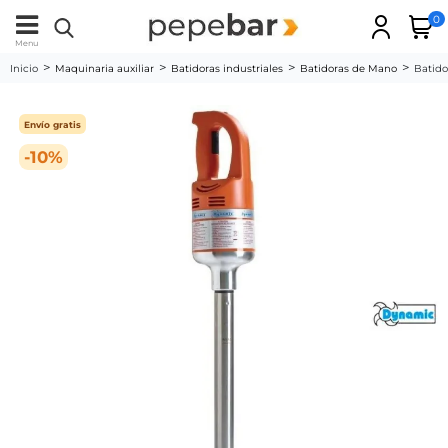
0
Menu
Inicio
Maquinaria auxiliar
Batidoras industriales
Batidoras de Mano
Batido
Envío gratis
-10%