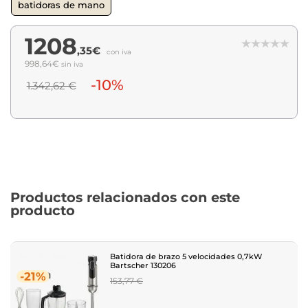
batidoras de mano
1208
,35€
con iva
998,64€
sin iva
-10%
1.342,62 €
Productos relacionados con este
producto
Batidora de brazo 5 velocidades 0,7kW
Bartscher 130206
-21%
Regular
153,77 €
price