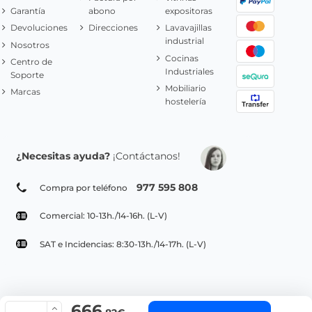
Garantía
abono
expositoras
Devoluciones
Direcciones
Lavavajillas
industrial
Nosotros
Cocinas
Centro de
Industriales
Soporte
Mobiliario
Marcas
hostelería
¿Necesitas ayuda?
¡Contáctanos!
977 595 808
Compra por teléfono
Comercial: 10-13h./14-16h. (L-V)
SAT e Incidencias: 8:30-13h./14-17h. (L-V)
666
© Copyright 2022 PepeBar.com |
Política de cookies |
Aviso legal y