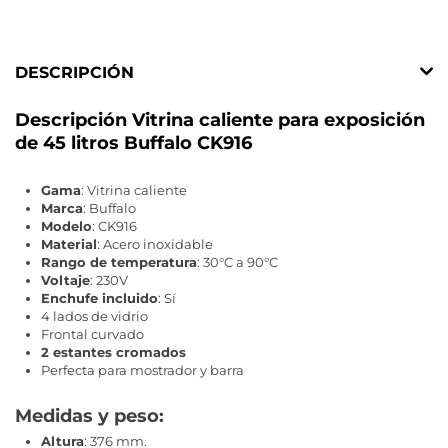
DESCRIPCIÓN
Descripción Vitrina caliente para exposición
de 45 litros Buffalo CK916
Gama
: Vitrina caliente
Marca
: Buffalo
Modelo
: CK916
Material
: Acero inoxidable
Rango de temperatura
: 30°C a 90°C
Voltaje
: 230V
Enchufe incluido
: Sí
4 lados de vidrio
Frontal curvado
2 estantes cromados
Perfecta para mostrador y barra
Medidas y peso:
Altura
: 376 mm.