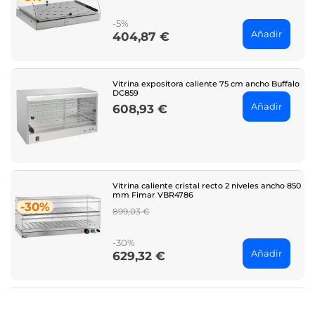
price
-5%
Añadir
404,87 €
Price
Vitrina expositora caliente 75 cm ancho Buffalo
DC859
Añadir
608,93 €
Price
Vitrina caliente cristal recto 2 niveles ancho 850
mm Fimar VBR4786
-30%
Regular
899,03 €
price
-30%
Añadir
629,32 €
Price