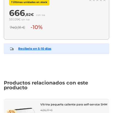
Últimas unidades en stock
666
,82€
con iva
551,09€
sin iva
-10%
740,91 €
Recíbelo en 5-10 días
Productos relacionados con este
producto
Vitrina pequeña caliente para self-service SHM
Regular
426,17 €
-5%