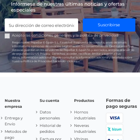
Infórmese de nuestras últimas noticias y ofertas
especiales
Suscribirse
Acepto las
condiciones generales
y la
política de privacidad
Responsable:
PepeBar E-Spain S.L.
Finalidad:
Respuesta de consulta, envío de emails
informativos, opiniones de usuarios.
Legitimación:
Su consentimiento.
Destinatarios:
Sus
datos se guardan en los servidores de PepeBar E-Spain SL y asociados, acogido al acuerdo
de seguridad EU-US Privacy.
Derechos:
acceder, rectificar, limitar y suprimir tus
datos.
Información adicional:
Puede consultar la información adicional y detallada sobre
nuestra Política de Privacidad haciendo
click aquí.
Formas de
Nuestra
Su cuenta
Productos
pago seguras
empresa
Datos
Hornos
Entrega y
personales
industriales
Envío
Historial de
Neveras
Metodos de
pedidos
Industriales
pago
Factura por
Vitrinas