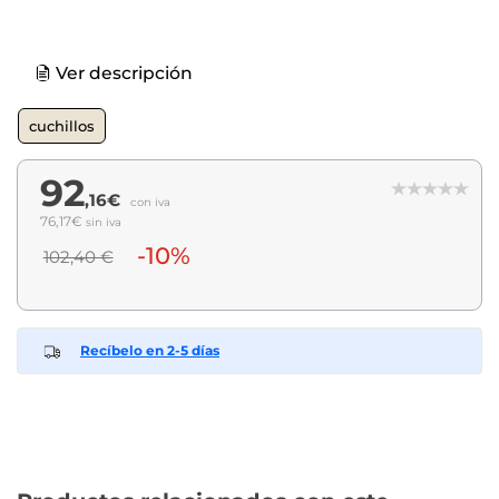
Ver descripción
cuchillos
92
,16€
con iva
76,17€
sin iva
-10%
102,40 €
Recíbelo en 2-5 días