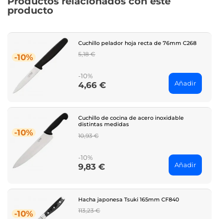
Productos relacionados con este
producto
Cuchillo pelador hoja recta de 76mm C268
Regular
5,18 €
-10%
price
-10%
Añadir
4,66 €
Price
Cuchillo de cocina de acero inoxidable
distintas medidas
-10%
Regular
10,93 €
price
-10%
Añadir
9,83 €
Price
Hacha japonesa Tsuki 165mm CF840
Regular
113,23 €
-10%