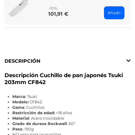
price
-10%
Añadir
101,91 €
Price
DESCRIPCIÓN
Descripción Cuchillo de pan japonés Tsuki
203mm CF842
Marca:
Tsuki
Modelo:
CF842
Gama
: Cuchillos
Restricción de edad:
+18 años
Material
: Acero inoxidable
Grado de dureza Rockwell
: 60°
Peso
: 190g
NO apto para lavavajillas