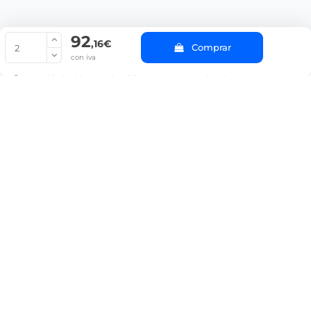
92
© Copyright 2022 PepeBar.com |
Política de cookies |
Aviso legal y
,16€
Comprar
Condiciones generales de compra |
Blog
con iva
La cantidad mínima en el pedido de compra para el producto es 2.