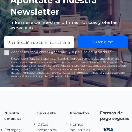
Apúntate a nuestra
Newsletter
Infórmese de nuestras últimas noticias y ofertas
especiales
Suscribirse
Acepto las
condiciones generales
y la
política de privacidad
Responsable:
PepeBar E-Spain S.L.
Finalidad:
Respuesta de consulta, envío de emails
informativos, opiniones de usuarios.
Legitimación:
Su consentimiento.
Destinatarios:
Sus
datos se guardan en los servidores de PepeBar E-Spain SL y asociados, acogido al acuerdo
de seguridad EU-US Privacy.
Derechos:
acceder, rectificar, limitar y suprimir tus
datos.
Información adicional:
Puede consultar la información adicional y detallada sobre
nuestra Política de Privacidad haciendo
click aquí.
Formas de
Nuestra
Su cuenta
Productos
pago seguras
empresa
Datos
Hornos
Entrega y
personales
industriales