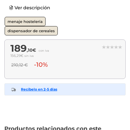
Ver descripción
menaje hostelería
dispensador de cereales
189
,10€
con iva
156,29€
sin iva
-10%
210,12 €
Recíbelo en 2-5 días
Productos relacionados con este