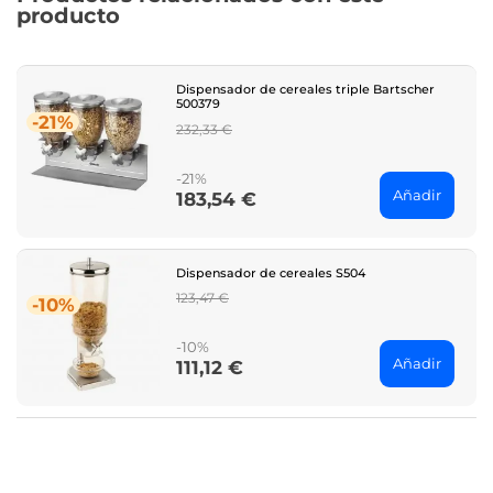
producto
Dispensador de cereales triple Bartscher
500379
-21%
Regular
232,33 €
price
-21%
Añadir
183,54 €
Price
Dispensador de cereales S504
Regular
123,47 €
-10%
price
-10%
Añadir
111,12 €
Price