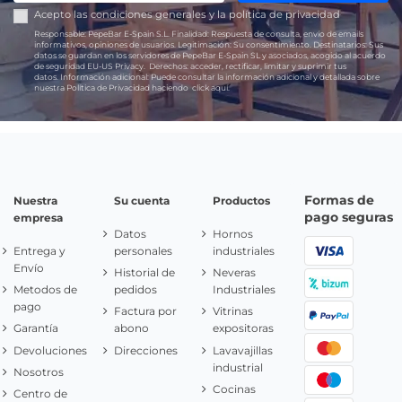
Acepto las
condiciones generales
y la
política de privacidad
Responsable:
PepeBar E-Spain S.L.
Finalidad:
Respuesta de consulta, envío de emails
informativos, opiniones de usuarios.
Legitimación:
Su consentimiento.
Destinatarios:
Sus
datos se guardan en los servidores de PepeBar E-Spain SL y asociados, acogido al acuerdo
de seguridad EU-US Privacy.
Derechos:
acceder, rectificar, limitar y suprimir tus
datos.
Información adicional:
Puede consultar la información adicional y detallada sobre
nuestra Política de Privacidad haciendo
click aquí.
Formas de
Nuestra
Su cuenta
Productos
pago seguras
empresa
Datos
Hornos
Entrega y
personales
industriales
Envío
Historial de
Neveras
Metodos de
pedidos
Industriales
pago
Factura por
Vitrinas
Garantía
abono
expositoras
Devoluciones
Direcciones
Lavavajillas
industrial
Nosotros
Cocinas
Centro de