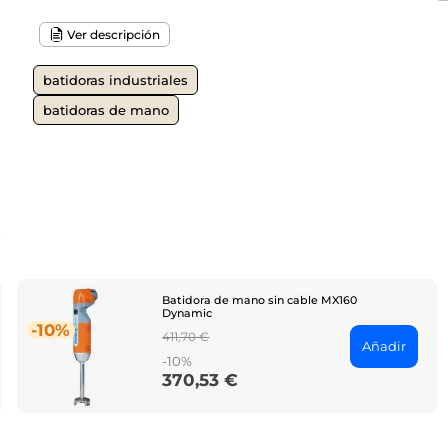
Ver descripción
batidoras industriales
batidoras de mano
o
Batidora de mano sin cable MX160
Dynamic
-10%
Regular
411,70 €
Añadir
price
-10%
370,53 €
Price