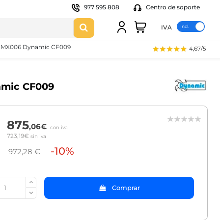
977 595 808
Centro de soporte
IVA
us MX006 Dynamic CF009
4,67/5
amic CF009
875
,06€
con iva
723,19€
sin iva
-10%
972,28 €
Comprar