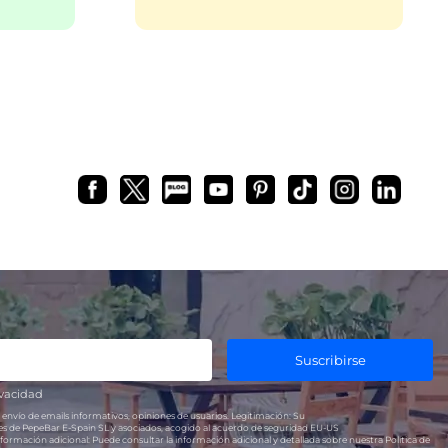
Suscribirse
ivacidad
 envío de emails informativos, opiniones de usuarios.
Legitimación:
Su
res de PepeBar E-Spain SL y asociados, acogido al acuerdo de seguridad EU-US
formación adicional:
Puede consultar la información adicional y detallada sobre nuestra Política de