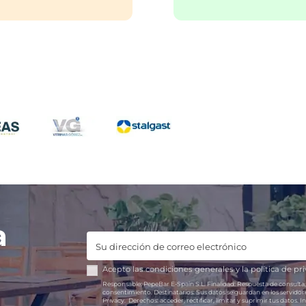
a
Acepto las
condiciones generales
y la
política de pr
Responsable:
PepeBar E-Spain S.L.
Finalidad:
Respuesta de consulta,
consentimiento.
Destinatarios:
Sus datos se guardan en los servido
Privacy.
Derechos:
acceder, rectificar, limitar y suprimir tus datos.
In