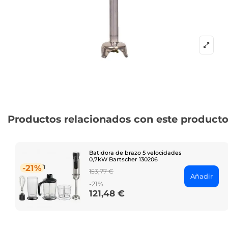
Productos relacionados con este product
Batidora de brazo 5 velocidades
0,7kW Bartscher 130206
-21%
Regular
153,77 €
Añadir
price
-21%
121,48 €
Price