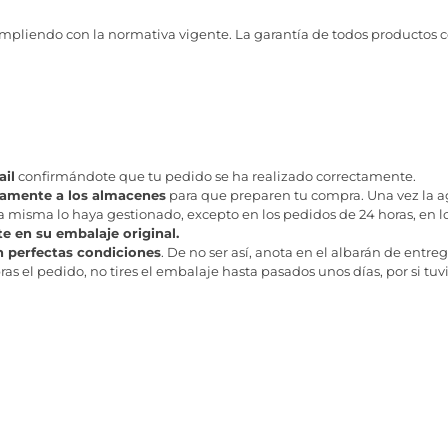
pliendo con la normativa vigente. La garantía de todos productos 
il
confirmándote que tu pedido se ha realizado correctamente.
tamente a los almacenes
para que preparen tu compra. Una vez la age
misma lo haya gestionado, excepto en los pedidos de 24 horas, en los
te en su embalaje original.
n perfectas condiciones
. De no ser así, anota en el albarán de entreg
as el pedido, no tires el embalaje hasta pasados unos días, por si tuv