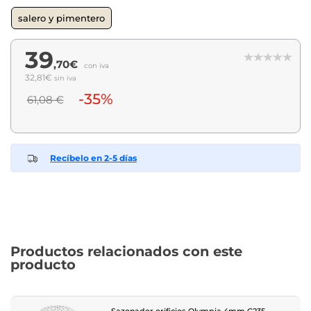
salero y pimentero
39
,70€
con iva
32,81€
sin iva
-35%
61,08 €
Recíbelo en 2-5 días
Productos relacionados con este
producto