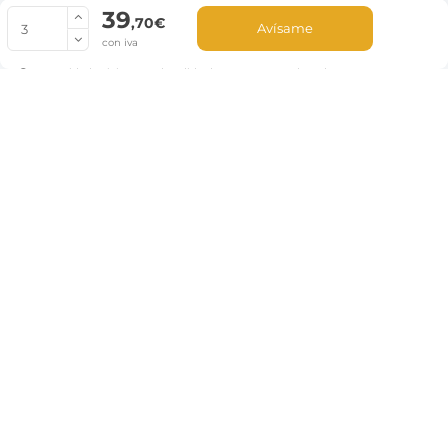
39
© Copyright 2022 PepeBar.com |
Política de cookies |
Aviso legal y
,70€
Avísame
Condiciones generales de compra |
Blog
con iva
La cantidad mínima en el pedido de compra para el producto es 3.