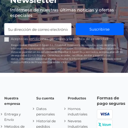
Infórmese de nuestras últimas noticias y ofertas
especiales
Suscribirse
Acepto las
condiciones generales
y la
política de privacidad
Responsable:
PepeBar E-Spain S.L.
Finalidad:
Respuesta de consulta, envío de emails
informativos, opiniones de usuarios.
Legitimación:
Su consentimiento.
Destinatarios:
Sus
datos se guardan en los servidores de PepeBar E-Spain SL y asociados, acogido al acuerdo
de seguridad EU-US Privacy.
Derechos:
acceder, rectificar, limitar y suprimir tus
datos.
Información adicional:
Puede consultar la información adicional y detallada sobre
nuestra Política de Privacidad haciendo
click aquí.
Formas de
Nuestra
Su cuenta
Productos
pago seguras
empresa
Datos
Hornos
Entrega y
personales
industriales
Envío
Historial de
Neveras
Metodos de
pedidos
Industriales