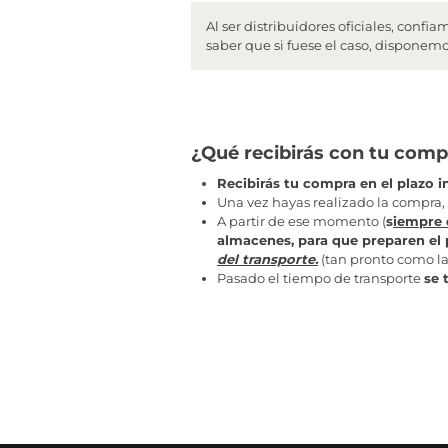
Al ser distribuidores oficiales, con
saber que si fuese el caso, disponemos
¿Qué recibirás con tu comp
Recibirás tu compra en el plazo i
Una vez hayas realizado la compra,
A partir de ese momento (
s
iempre 
almacenes, para que preparen el
del transporte.
(tan pronto como la
Pasado el tiempo de transporte
se 
¿Qué recibirás con tu compra?
Una vez hayas realizado la compra,
te enviaremos un ema
A partir de ese momento,
tramitaremos tu pedido direc
número de seguimiento del transporte (tan pronto como la 
Pasado el tiempo de transporte,
se te entregará el paque