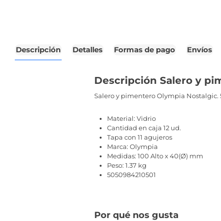
Descripción
Detalles
Formas de pago
Envíos
Descripción Salero y pi
Salero y pimentero Olympia Nostalgic. 
Material: Vidrio
Cantidad en caja 12 ud.
Tapa con 11 agujeros
Marca: Olympia
Medidas: 100 Alto x 40(Ø) mm
Peso: 1.37 kg
5050984210501
Por qué nos gusta