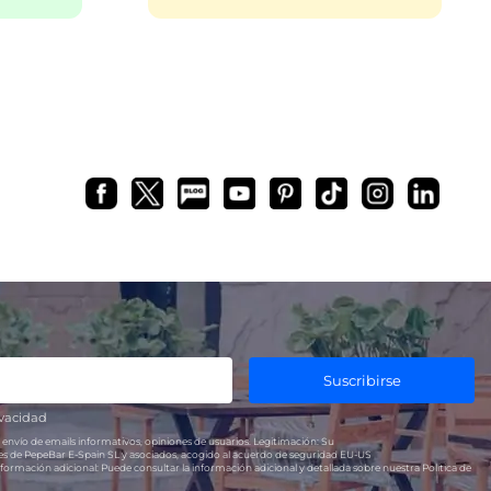
bar?
Cómo subir los precios de tu
restaurante
20, en
r cada
A primera vista podría parecer que
 abrir un
subiendo los precios aumentarán
ado, te
los beneficios de los restaurantes (y
de cualquier clase de negocio)…