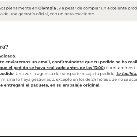
fiamos plenamente en
Olympia
, y a pesar de comprar un excelente pro
 de una garantía oficial, con un trato excelente.
ra?
ndicado.
te enviaremos un email, confirmándote que tu pedido se ha rea
que el pedido se haya realizado antes de las 13:00
) tramitaremos t
 pedido
. Una vez la agencia de transporte recoja tu pedido,
t
e facili
 misma lo haya gestionado, excepto en los de 24 horas que no se acost
te entregará el paquete, en su embalaje original.
il
confirmándote que tu pedido se ha realizado correctamente.
tamente a los almacenes
para que preparen tu compra. Una vez la age
misma lo haya gestionado, excepto en los pedidos de 24 horas, en los
te en su embalaje original.