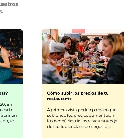
uestros
s.