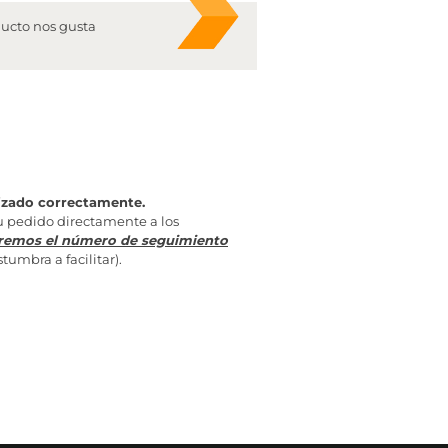
ducto nos gusta
lizado correctamente.
u pedido directamente a los
taremos el número de seguimiento
umbra a facilitar).
ncia de transporte recoja tu pedido, te facilitaremos el
 que no se acostumbra a facilitar).