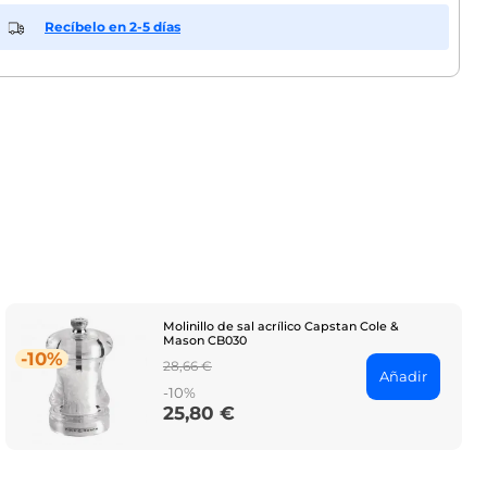
Recíbelo en 2-5 días
Molinillo de sal acrílico Capstan Cole &
Mason CB030
-10%
Regular
28,66 €
Añadir
price
-10%
25,80 €
Price