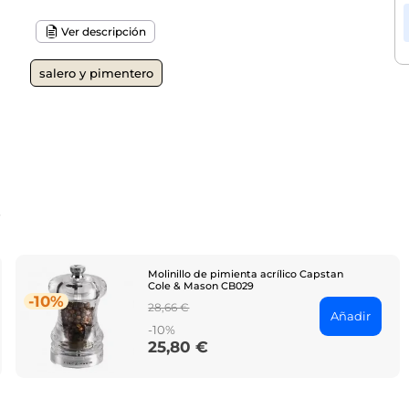
Ver descripción
salero y pimentero
o
Molinillo de pimienta acrílico Capstan
Cole & Mason CB029
-10%
Regular
28,66 €
Añadir
price
-10%
25,80 €
Price