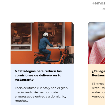
Hemos 
c