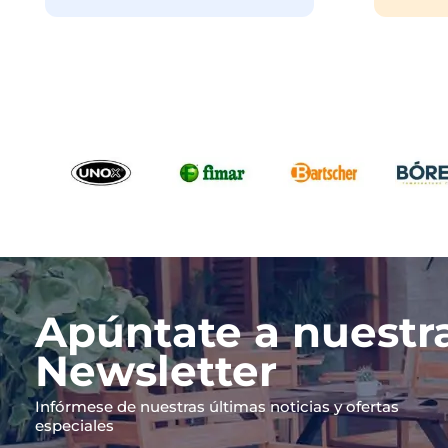
6 Estrategias para reducir las
¿Es lega
comisiones de delivery en tu
Restaura
restaurante
El tema 
Cada céntimo cuenta y con el gran
restaura
crecimiento de uso como de
entre co
empresas de entrega a domicilio,
Aunque m
muchos...