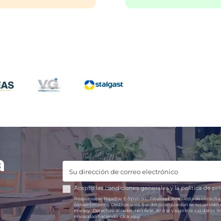
¿Cuánto cuesta abrir un 
l cobrar el pan en un
nte a los clientes?
Según datos del INE del 20
España tenemos un bar po
del cobro del pan en
175 personas. Sin embargo,
ntes suele generar debate
bar puede parecer complic
mensales y hosteleros.
pueden……
uchos clientes...