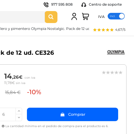
977 595 808
Centro de soporte
IVA
lero y pimentero Olympia Nostalgic. Pack de 12 ud. CE326
4,67/5
ck de 12 ud. CE326
14
,26€
con iva
11,78€
sin iva
-10%
15,84 €
Comprar
La cantidad mínima en el pedido de compra para el producto es 6.