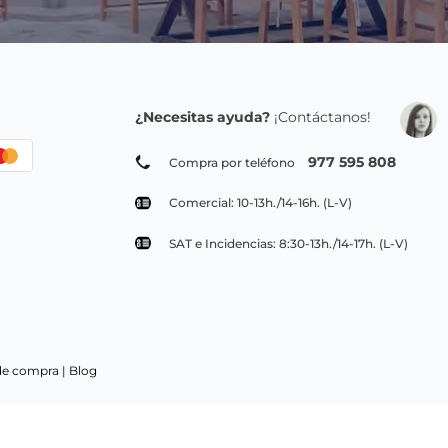
Suscribirse
ivacidad
 envío de emails informativos, opiniones de usuarios.
Legitimación:
Su
res de PepeBar E-Spain SL y asociados, acogido al acuerdo de seguridad EU-US
formación adicional:
Puede consultar la información adicional y detallada sobre nuestra Política de
¿Necesitas ayuda?
¡Contáctanos!
977 595 808
Compra por teléfono
Comercial: 10-13h./14-16h. (L-V)