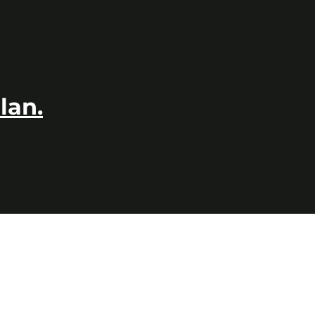
a "
embalaje dañado
". Esto es
indispensable
para poder
iéramos que realizar una reposición.
lan.