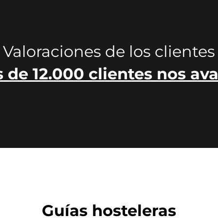
n perfectas condiciones
. De no ser así, anota en el albarán de entreg
as el pedido, no tires el embalaje hasta pasados unos días, por si tuv
Valoraciones de los clientes
 de 12.000 clientes nos ava