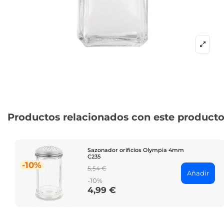
Productos relacionados con este product
Sazonador orificios Olympia 4mm
C235
-10%
Regular
5,54 €
Añadir
price
-10%
4,99 €
Price