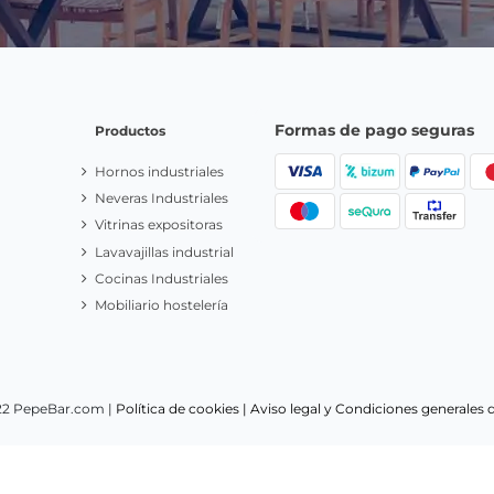
a
Acepto las
condiciones generales
y la
política de pr
Responsable:
PepeBar E-Spain S.L.
Finalidad:
Respuesta de consulta,
consentimiento.
Destinatarios:
Sus datos se guardan en los servido
Privacy.
Derechos:
acceder, rectificar, limitar y suprimir tus datos.
In
Privacidad haciendo
click aquí.
Formas de pago seguras
Productos
Hornos industriales
Neveras Industriales
Vitrinas expositoras
Lavavajillas industrial