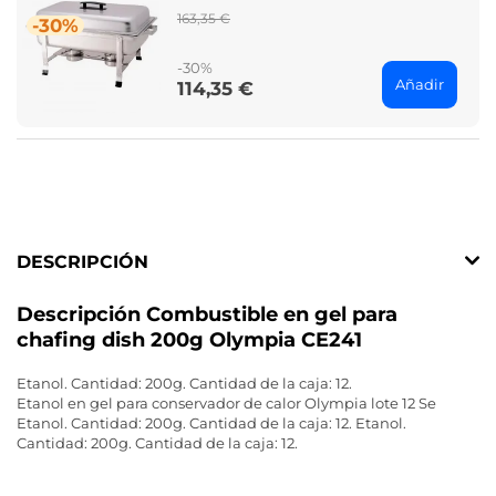
Regular
163,35 €
-30%
price
-30%
Añadir
114,35 €
Price
DESCRIPCIÓN
Descripción Combustible en gel para
chafing dish 200g Olympia CE241
Etanol. Cantidad: 200g. Cantidad de la caja: 12.
Etanol en gel para conservador de calor Olympia lote 12 Se
Etanol. Cantidad: 200g. Cantidad de la caja: 12. Etanol.
Cantidad: 200g. Cantidad de la caja: 12.