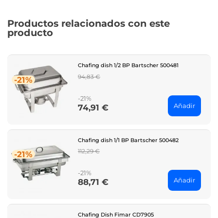
Productos relacionados con este
producto
Chafing dish 1/2 BP Bartscher 500481
Regular
94,83 €
-21%
price
-21%
Añadir
74,91 €
Price
Chafing dish 1/1 BP Bartscher 500482
Regular
112,29 €
-21%
price
-21%
Añadir
88,71 €
Price
Chafing Dish Fimar CD7905