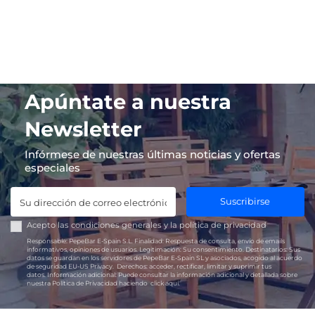
Apúntate a nuestra
Newsletter
Infórmese de nuestras últimas noticias y ofertas
especiales
Suscribirse
Acepto las
condiciones generales
y la
política de privacidad
Responsable:
PepeBar E-Spain S.L.
Finalidad:
Respuesta de consulta, envío de emails
informativos, opiniones de usuarios.
Legitimación:
Su consentimiento.
Destinatarios:
Sus
datos se guardan en los servidores de PepeBar E-Spain SL y asociados, acogido al acuerdo
de seguridad EU-US Privacy.
Derechos:
acceder, rectificar, limitar y suprimir tus
datos.
Información adicional:
Puede consultar la información adicional y detallada sobre
nuestra Política de Privacidad haciendo
click aquí.