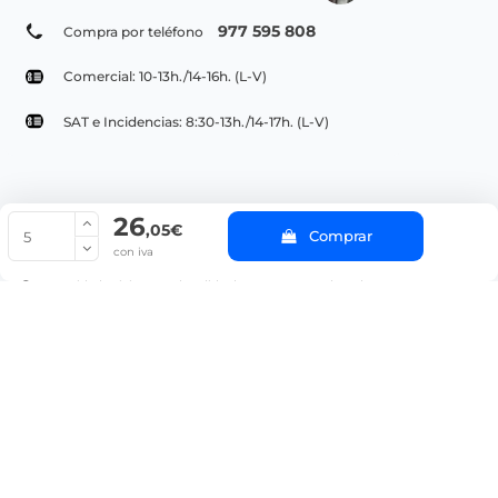
977 595 808
Compra por teléfono
Comercial: 10-13h./14-16h. (L-V)
SAT e Incidencias: 8:30-13h./14-17h. (L-V)
26
© Copyright 2022 PepeBar.com |
Política de cookies |
Aviso legal y
,05€
Comprar
Condiciones generales de compra |
Blog
con iva
La cantidad mínima en el pedido de compra para el producto es 5.