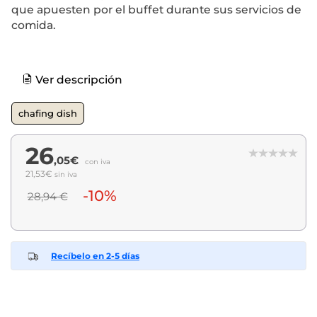
que apuesten por el buffet durante sus servicios de
comida.
Ver descripción
chafing dish
26
,05€
con iva
21,53€
sin iva
-10%
28,94 €
Recíbelo en 2-5 días