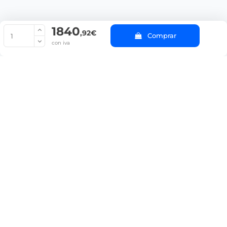
1840
© Copyright 2022 PepeBar.com |
Política de cookies |
Aviso legal y
,92€
Comprar
Condiciones generales de compra |
Blog
con iva