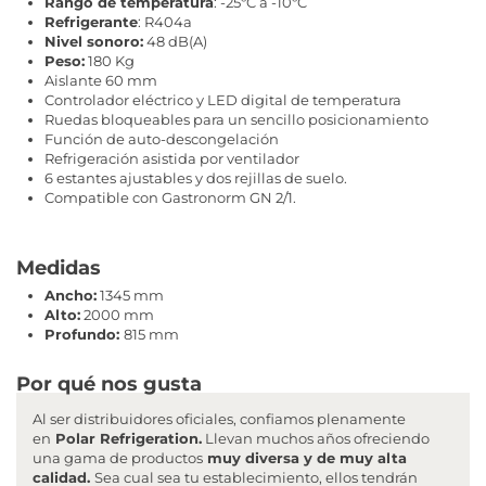
Rango de temperatura
: -25ºC a -10ºC
Refrigerante
: R404a
Nivel sonoro:
48 dB(A)
Peso:
180 Kg
Aislante 60 mm
Controlador eléctrico y LED digital de temperatura
Ruedas bloqueables para un sencillo posicionamiento
Función de auto-descongelación
Refrigeración asistida por ventilador
6 estantes ajustables y dos rejillas de suelo.
Compatible con Gastronorm GN 2/1.
Medidas
Ancho:
1345 mm
Alto:
2000 mm
Profundo:
815 mm
Por qué nos gusta
Al ser distribuidores oficiales, confiamos plenamente
en
Polar Refrigeration.
Llevan muchos años ofreciendo
una gama de productos
muy diversa y de muy alta
calidad.
Sea cual sea tu establecimiento, ellos tendrán