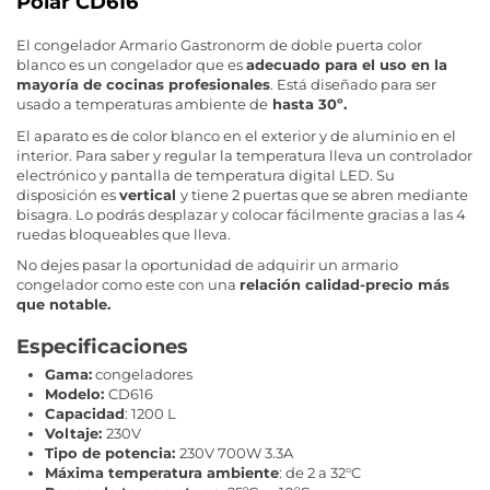
Polar CD616
El congelador Armario Gastronorm de doble puerta color
blanco es un congelador que es
adecuado para el uso en la
mayoría de cocinas profesionales
. Está diseñado para ser
usado a temperaturas ambiente de
hasta 30º.
El aparato es de color blanco en el exterior y de aluminio en el
interior. Para saber y regular la temperatura lleva un controlador
electrónico y pantalla de temperatura digital LED. Su
disposición es
vertical
y tiene 2 puertas que se abren mediante
bisagra. Lo podrás desplazar y colocar fácilmente gracias a las 4
ruedas bloqueables que lleva.
No dejes pasar la oportunidad de adquirir un armario
congelador como este con una
relación calidad-precio más
que notable.
Especificaciones
Gama:
congeladores
Modelo:
CD616
Capacidad
: 1200 L
Voltaje:
230V
Tipo de potencia:
230V 700W 3.3A
Máxima temperatura ambiente
: de 2 a 32°C