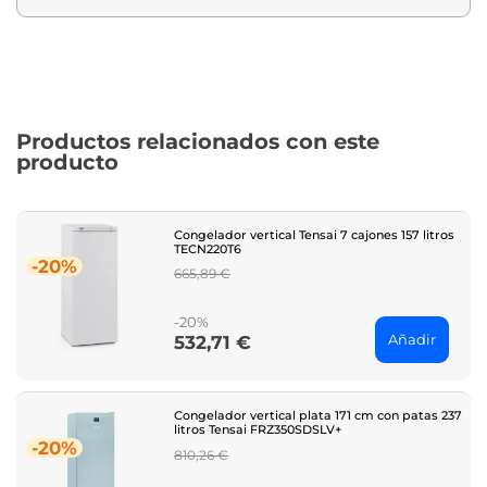
Productos relacionados con este
producto
Congelador vertical Tensai 7 cajones 157 litros
TECN220T6
-20%
Regular
665,89 €
price
-20%
Añadir
532,71 €
Price
Congelador vertical plata 171 cm con patas 237
litros Tensai FRZ350SDSLV+
-20%
Regular
810,26 €
price