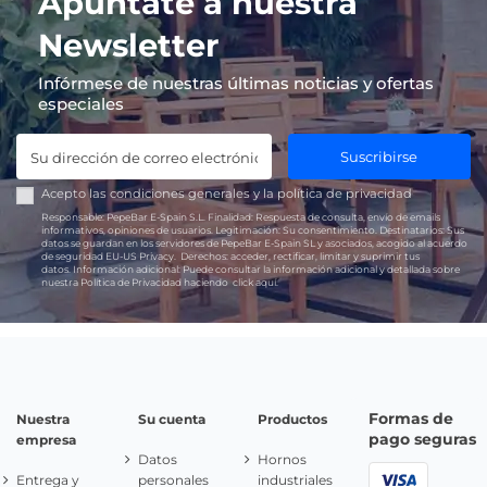
Apúntate a nuestra
Newsletter
Infórmese de nuestras últimas noticias y ofertas
especiales
Suscribirse
Acepto las
condiciones generales
y la
política de privacidad
Responsable:
PepeBar E-Spain S.L.
Finalidad:
Respuesta de consulta, envío de emails
informativos, opiniones de usuarios.
Legitimación:
Su consentimiento.
Destinatarios:
Sus
datos se guardan en los servidores de PepeBar E-Spain SL y asociados, acogido al acuerdo
de seguridad EU-US Privacy.
Derechos:
acceder, rectificar, limitar y suprimir tus
datos.
Información adicional:
Puede consultar la información adicional y detallada sobre
nuestra Política de Privacidad haciendo
click aquí.
Formas de
Nuestra
Su cuenta
Productos
pago seguras
empresa
Datos
Hornos
Entrega y
personales
industriales