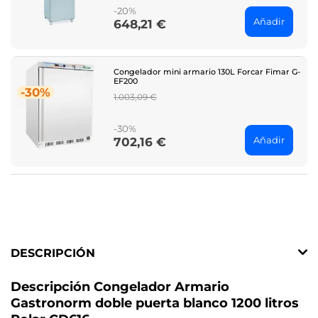
-20%
Añadir
648,21 €
Price
Congelador mini armario 130L Forcar Fimar G-
EF200
-30%
Regular
1.003,09 €
price
-30%
Añadir
702,16 €
Price
DESCRIPCIÓN
Descripción Congelador Armario
Gastronorm doble puerta blanco 1200 litros