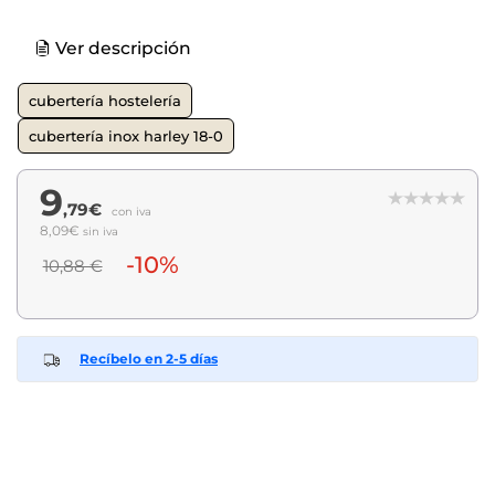
Ver descripción
cubertería hostelería
cubertería inox harley 18-0
9
,79€
con iva
8,09€
sin iva
-10%
10,88 €
Recíbelo en 2-5 días