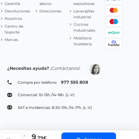
Garantía
abono
expositoras
Devoluciones
Direcciones
Lavavajillas
industrial
Nosotros
Cocinas
Centro de
Industriales
Soporte
Mobiliario
Marcas
hostelería
¿Necesitas ayuda?
¡Contáctanos!
977 595 808
Compra por teléfono
Comercial: 10-13h./14-16h. (L-V)
SAT e Incidencias: 8:30-13h./14-17h. (L-V)
9
© Copyright 2022 PepeBar.com |
Política de cookies |
Aviso legal y
,79€