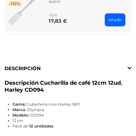
Regular
19,81 €
-10%
price
-10%
Añadir
17,83 €
Price
DESCRIPCIÓN
Descripción Cucharilla de café 12cm 12ud.
Harley CD094
Gama:
Cuberteria inox Harley 18/0
Marca
: Olympia
Modelo:
CD094
12 cm
Pack de
12 unidades