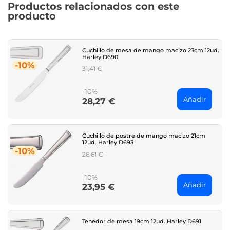
Productos relacionados con este
producto
Cuchillo de mesa de mango macizo 23cm 12ud.
Harley D690
-10%
Regular
31,41 €
price
-10%
Añadir
28,27 €
Price
Cuchillo de postre de mango macizo 21cm
12ud. Harley D693
-10%
Regular
26,61 €
price
-10%
Añadir
23,95 €
Price
Tenedor de mesa 19cm 12ud. Harley D691