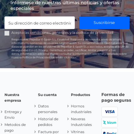
Infórmese de nuestras últimas noticias y ofertas
especiales
Suscribirse
Acepto las
condiciones generales
y la
política de privacidad
Responsable:
PepeBar E-Spain S.L.
Finalidad:
Respuesta de consulta, envío de emails
informativos, opiniones de usuarios.
Legitimación:
Su consentimiento.
Destinatarios:
Sus
datos se guardan en los servidores de PepeBar E-Spain SL y asociados, acogido al acuerdo
de seguridad EU-US Privacy.
Derechos:
acceder, rectificar, limitar y suprimir tus
datos.
Información adicional:
Puede consultar la información adicional y detallada sobre
nuestra Política de Privacidad haciendo
click aquí.
Formas de
Nuestra
Su cuenta
Productos
pago seguras
empresa
Datos
Hornos
Entrega y
personales
industriales
Envío
Historial de
Neveras
Metodos de
pedidos
Industriales
pago
Factura por
Vitrinas