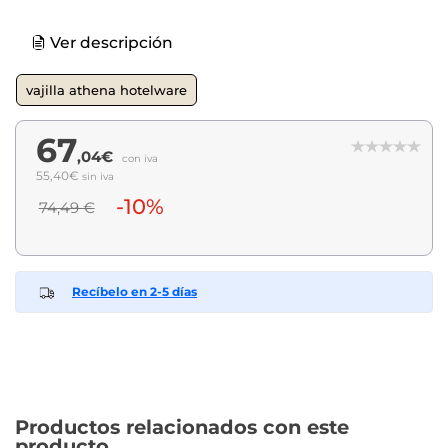
Ver descripción
vajilla athena hotelware
67
,04€
con iva
55,40€
sin iva
-10%
74,49 €
Recíbelo en 2-5 días
Productos relacionados con este
producto