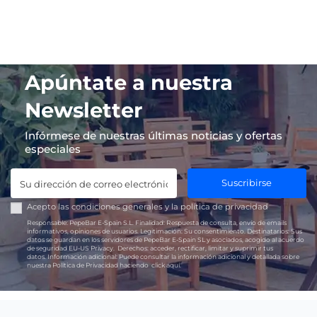
Apúntate a nuestra
Newsletter
Infórmese de nuestras últimas noticias y ofertas
especiales
Suscribirse
Acepto las
condiciones generales
y la
política de privacidad
Responsable:
PepeBar E-Spain S.L.
Finalidad:
Respuesta de consulta, envío de emails
informativos, opiniones de usuarios.
Legitimación:
Su consentimiento.
Destinatarios:
Sus
datos se guardan en los servidores de PepeBar E-Spain SL y asociados, acogido al acuerdo
de seguridad EU-US Privacy.
Derechos:
acceder, rectificar, limitar y suprimir tus
datos.
Información adicional:
Puede consultar la información adicional y detallada sobre
nuestra Política de Privacidad haciendo
click aquí.