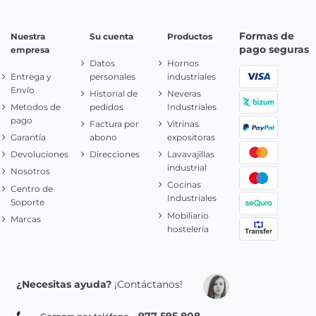
Formas de
Nuestra
Su cuenta
Productos
pago seguras
empresa
Datos
Hornos
Entrega y
personales
industriales
Envío
Historial de
Neveras
Metodos de
pedidos
Industriales
pago
Factura por
Vitrinas
Garantía
abono
expositoras
Devoluciones
Direcciones
Lavavajillas
industrial
Nosotros
Cocinas
Centro de
Industriales
Soporte
Mobiliario
Marcas
hostelería
¿Necesitas ayuda?
¡Contáctanos!
977 595 808