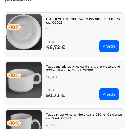
Platito Athena Hotelware 145mm. Pack de 24
ud. CC202
-10%
Regular
51,91 €
price
-10%
Añadir
46,72 €
Price
Tazas apilables Athena Hotelware Hotelware
200ml. Pack de 24 ud. CC200
-10%
Regular
56,36 €
price
-10%
Añadir
50,73 €
Price
Tazas mug Athena Hotelware 280ml. Conjunto
de 12 ud. CC203
-10%
Regular
41,37 €