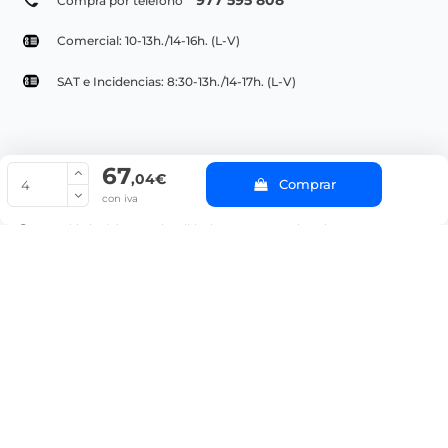
Compra por teléfono
Comercial: 10-13h./14-16h. (L-V)
SAT e Incidencias: 8:30-13h./14-17h. (L-V)
67
© Copyright 2022 PepeBar.com |
Política de cookies |
Aviso legal y
,04€
Comprar
Condiciones generales de compra |
Blog
con iva
La cantidad mínima en el pedido de compra para el producto es 4.