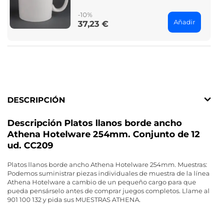
price
-10%
Añadir
37,23 €
Price
DESCRIPCIÓN
Descripción Platos llanos borde ancho
Athena Hotelware 254mm. Conjunto de 12
ud. CC209
Platos llanos borde ancho Athena Hotelware 254mm. Muestras:
Podemos suministrar piezas individuales de muestra de la línea
Athena Hotelware a cambio de un pequeño cargo para que
pueda pensárselo antes de comprar juegos completos. Llame al
901 100 132 y pida sus MUESTRAS ATHENA.