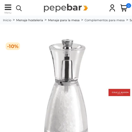
0
Menu
Inicio
Menaje hostelería
Menaje para la mesa
Complementos para mesa
S
-10%