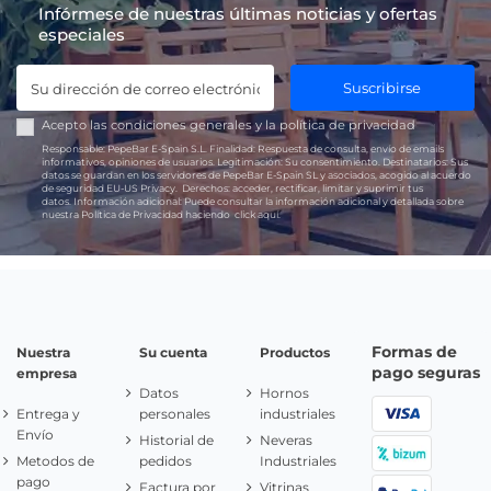
Infórmese de nuestras últimas noticias y ofertas
especiales
Suscribirse
Acepto las
condiciones generales
y la
política de privacidad
Responsable:
PepeBar E-Spain S.L.
Finalidad:
Respuesta de consulta, envío de emails
informativos, opiniones de usuarios.
Legitimación:
Su consentimiento.
Destinatarios:
Sus
datos se guardan en los servidores de PepeBar E-Spain SL y asociados, acogido al acuerdo
de seguridad EU-US Privacy.
Derechos:
acceder, rectificar, limitar y suprimir tus
datos.
Información adicional:
Puede consultar la información adicional y detallada sobre
nuestra Política de Privacidad haciendo
click aquí.
Formas de
Nuestra
Su cuenta
Productos
pago seguras
empresa
Datos
Hornos
Entrega y
personales
industriales
Envío
Historial de
Neveras
Metodos de
pedidos
Industriales
pago
Factura por
Vitrinas