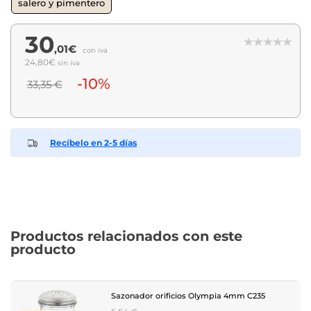
salero y pimentero
30
,01€
con iva
24,80€
sin iva
-10%
33,35 €
Recíbelo en 2-5 días
Productos relacionados con este
producto
Sazonador orificios Olympia 4mm C235
Regular