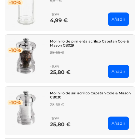
5,54 €
-10%
price
-10%
Añadir
4,99 €
Price
Molinillo de pimienta acrílico Capstan Cole &
Mason CB029
-10%
Regular
28,66 €
price
-10%
Añadir
25,80 €
Price
Molinillo de sal acrílico Capstan Cole & Mason
CB030
-10%
Regular
28,66 €
price
-10%
Añadir
25,80 €
Price