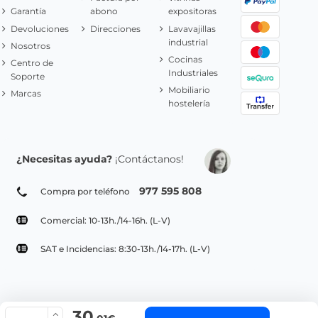
Garantía
abono
expositoras
Devoluciones
Direcciones
Lavavajillas
industrial
Nosotros
Cocinas
Centro de
Industriales
Soporte
Mobiliario
Marcas
hostelería
¿Necesitas ayuda?
¡Contáctanos!
977 595 808
Compra por teléfono
Comercial: 10-13h./14-16h. (L-V)
SAT e Incidencias: 8:30-13h./14-17h. (L-V)
30
© Copyright 2022 PepeBar.com |
Política de cookies |
Aviso legal y