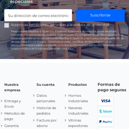
especiales
Suscribirse
Acepto las
condiciones generales
y la
política de privacidad
Responsable:
PepeBar E-Spain S.L.
Finalidad:
Respuesta de consulta, envío de emails
informativos, opiniones de usuarios.
Legitimación:
Su consentimiento.
Destinatarios:
Sus
datos se guardan en los servidores de PepeBar E-Spain SL y asociados, acogido al acuerdo
de seguridad EU-US Privacy.
Derechos:
acceder, rectificar, limitar y suprimir tus
datos.
Información adicional:
Puede consultar la información adicional y detallada sobre
nuestra Política de Privacidad haciendo
click aquí.
Formas de
Nuestra
Su cuenta
Productos
pago seguras
empresa
Datos
Hornos
Entrega y
personales
industriales
Envío
Historial de
Neveras
Metodos de
pedidos
Industriales
pago
Factura por
Vitrinas
Garantía
abono
expositoras