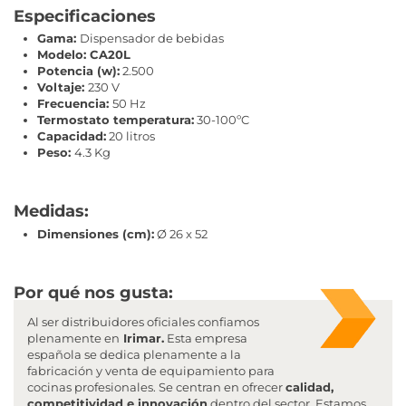
Especificaciones
Gama:
Dispensador de bebidas
Modelo: CA20L
Potencia (w):
2.500
Voltaje:
230 V
Frecuencia:
50 Hz
Termostato temperatura:
30-100ºC
Capacidad:
20 litros
Peso:
4.3 Kg
Medidas:
Dimensiones (cm):
Ø 26 x 52
Por qué nos gusta:
Al ser distribuidores oficiales confiamos
plenamente en
Irimar.
Esta empresa
española se dedica plenamente a la
fabricación y venta de equipamiento para
cocinas profesionales. Se centran en ofrecer
calidad,
competitividad e innovación
dentro del sector. Estamos