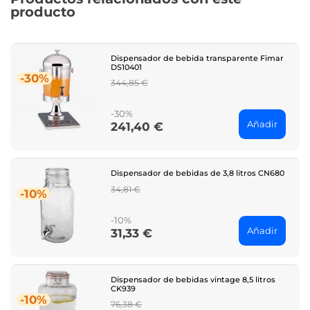
producto
Dispensador de bebida transparente Fimar
DS10401
-30%
Regular
344,85 €
price
-30%
Añadir
241,40 €
Price
Dispensador de bebidas de 3,8 litros CN680
Regular
34,81 €
-10%
price
-10%
Añadir
31,33 €
Price
Dispensador de bebidas vintage 8,5 litros
CK939
-10%
Regular
76,38 €