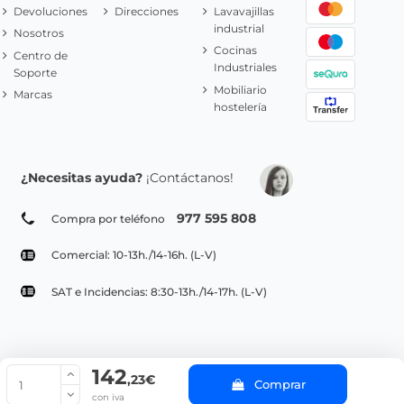
Devoluciones
Direcciones
Lavavajillas
industrial
Nosotros
Cocinas
Centro de
Industriales
Soporte
Mobiliario
Marcas
hostelería
¿Necesitas ayuda?
¡Contáctanos!
977 595 808
Compra por teléfono
Comercial: 10-13h./14-16h. (L-V)
SAT e Incidencias: 8:30-13h./14-17h. (L-V)
142
© Copyright 2022 PepeBar.com |
Política de cookies |
Aviso legal y
,23€
Comprar
Condiciones generales de compra |
Blog
con iva