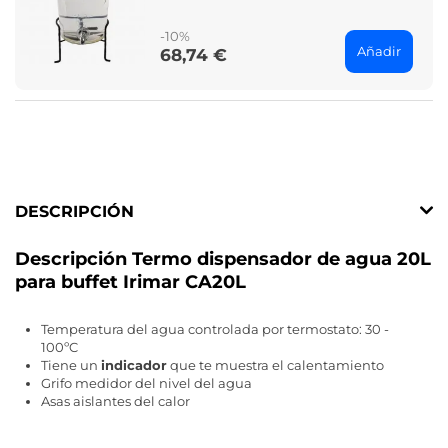
price
-10%
Añadir
68,74 €
Price
DESCRIPCIÓN
Descripción Termo dispensador de agua 20L
para buffet Irimar CA20L
Temperatura del agua controlada por termostato: 30 -
100ºC
Tiene un
indicador
que te muestra el calentamiento
Grifo medidor del nivel del agua
Asas aislantes del calor