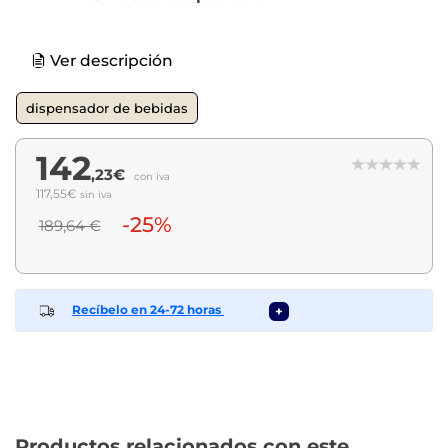
Ver descripción
dispensador de bebidas
142
,23€
con iva
117,55€
sin iva
-25%
189,64 €
Recíbelo en 24-72 horas
+
Productos relacionados con este