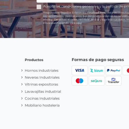
Acepto las
condiciones generales
y la
política de pr
Responsable:
PepeBar E-Spain S.L.
Finalidad:
Respuesta de consulta,
consentimiento.
Destinatarios:
Sus datos se guardan en los servido
Privacy.
Derechos:
acceder, rectificar, limitar y suprimir tus datos.
In
Privacidad haciendo
click aquí.
Formas de pago seguras
Productos
Hornos industriales
Neveras Industriales
Vitrinas expositoras
Lavavajillas industrial
Cocinas Industriales
Mobiliario hostelería