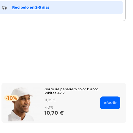
Recíbelo en 2-5 días
Gorro de panadero color blanco
Whites A212
-10%
Regular
11,89 €
Añadir
price
-10%
10,70 €
Price