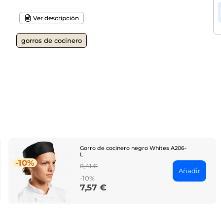
Ver descripción
gorros de cocinero
o
Gorro de cocinero negro Whites A206-
L
-10%
Regular
8,41 €
Añadir
price
-10%
7,57 €
Price