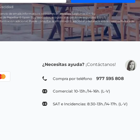
ivacidad
 envío de emails informativos, opiniones de usuarios.
Legitimación:
Su
res de PepeBar E-Spain SL y asociados, acogido al acuerdo de seguridad EU-US
formación adicional:
Puede consultar la información adicional y detallada sobre nuestra Política de
¿Necesitas ayuda?
¡Contáctanos!
977 595 808
Compra por teléfono
Comercial: 10-13h./14-16h. (L-V)
SAT e Incidencias: 8:30-13h./14-17h. (L-V)