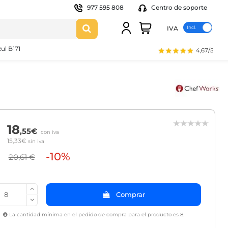
977 595 808
Centro de soporte
IVA
ul B171
4,67/5
18
,55€
con iva
15,33€
sin iva
-10%
20,61 €
Comprar
La cantidad mínima en el pedido de compra para el producto es 8.