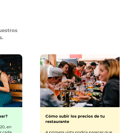
uestros
s.
bar?
Cómo subir los precios de tu
restaurante
20, en
r cada
A primera vista podría parecer que