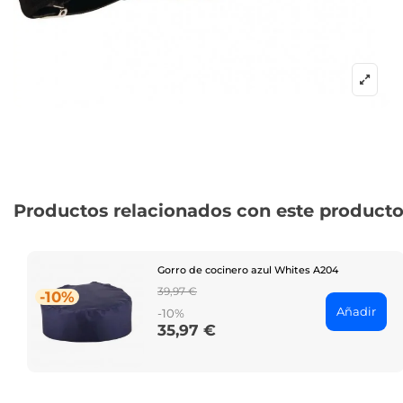
Productos relacionados con este product
Gorro de cocinero azul Whites A204
Regular
39,97 €
-10%
price
Añadir
-10%
35,97 €
Price