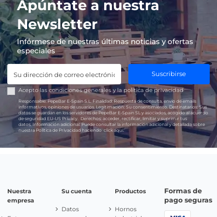
Apúntate a nuestra
Newsletter
Infórmese de nuestras últimas noticias y ofertas
especiales
Suscribirse
Acepto las
condiciones generales
y la
política de privacidad
Responsable:
PepeBar E-Spain S.L.
Finalidad:
Respuesta de consulta, envío de emails
informativos, opiniones de usuarios.
Legitimación:
Su consentimiento.
Destinatarios:
Sus
datos se guardan en los servidores de PepeBar E-Spain SL y asociados, acogido al acuerdo
de seguridad EU-US Privacy.
Derechos:
acceder, rectificar, limitar y suprimir tus
datos.
Información adicional:
Puede consultar la información adicional y detallada sobre
nuestra Política de Privacidad haciendo
click aquí.
Formas de
Nuestra
Su cuenta
Productos
pago seguras
empresa
Datos
Hornos