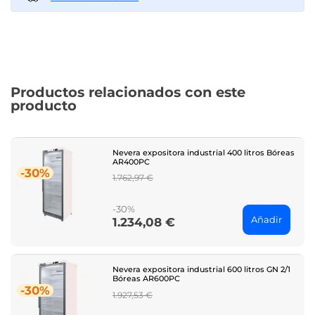
Productos relacionados con este
producto
Nevera expositora industrial 400 litros Bóreas
AR400PC
-30%
Regular
1.762,97 €
price
-30%
Añadir
1.234,08 €
Price
Nevera expositora industrial 600 litros GN 2/1
Bóreas AR600PC
-30%
Regular
1.927,53 €
price