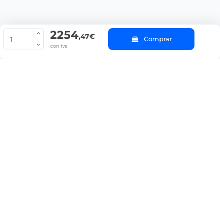
2254
© Copyright 2022 PepeBar.com |
Política de cookies |
Aviso legal y
,47€
Comprar
Condiciones generales de compra |
Blog
con iva