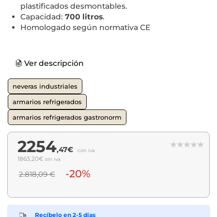
plastificados desmontables.
Capacidad:
700 litros
.
Homologado según normativa CE
Ver descripción
neveras industriales
armarios refrigerados
armarios refrigerados gastronorm
2254
,47€
con iva
1863,20€
sin iva
-20%
2.818,09 €
Recíbelo en 2-5 días