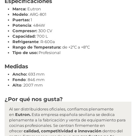
Especificaciones
Marca:
Eutron
Modelo
: ARG-801
Puertas:
1
Potencia
: 484W
Compresor:
300 CV
Capacidad:
700 L
Refrigerante
: R-600a
Rango de Temperatura:
de +2ºC a +8ºC
Tipo de uso:
Profesional
Medidas
Ancho:
693 mm
Fondo
: 846 mm
Alto
: 2007 mm
¿Por qué nos gusta?
Al ser distribuidores oficiales, confiamos plenamente
en
Eutron
.
Esta empresa española sevilana se dedica
plenamente a la fabricación y venta de equipamiento para
cocinas profesionales. Se centran firmemente en
ofrecer
calidad, competitividad e innovación
dentro del