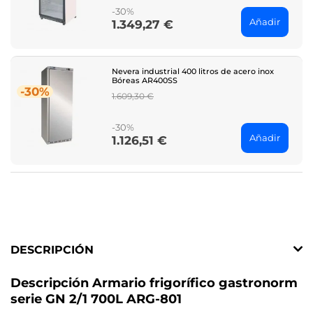
-30%
Añadir
1.349,27 €
Price
Nevera industrial 400 litros de acero inox
Bóreas AR400SS
-30%
Regular
1.609,30 €
price
-30%
Añadir
1.126,51 €
Price
DESCRIPCIÓN
Descripción Armario frigorífico gastronorm
serie GN 2/1 700L ARG-801