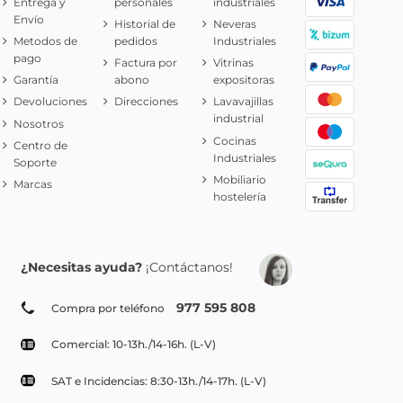
Entrega y
personales
industriales
Envío
Historial de
Neveras
Metodos de
pedidos
Industriales
pago
Factura por
Vitrinas
Garantía
abono
expositoras
Devoluciones
Direcciones
Lavavajillas
industrial
Nosotros
Cocinas
Centro de
Industriales
Soporte
Mobiliario
Marcas
hostelería
¿Necesitas ayuda?
¡Contáctanos!
977 595 808
Compra por teléfono
Comercial: 10-13h./14-16h. (L-V)
SAT e Incidencias: 8:30-13h./14-17h. (L-V)