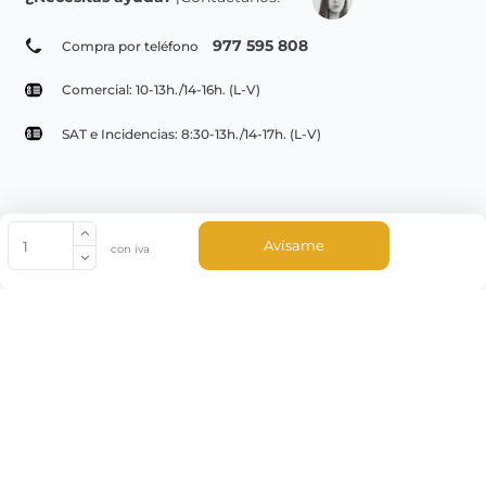
977 595 808
Compra por teléfono
Comercial: 10-13h./14-16h. (L-V)
SAT e Incidencias: 8:30-13h./14-17h. (L-V)
© Copyright 2022 PepeBar.com |
Política de cookies |
Aviso legal y
Avísame
con iva
Condiciones generales de compra |
Blog