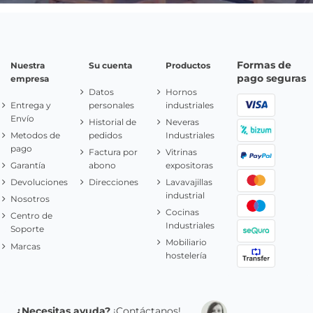
Formas de
Nuestra
Su cuenta
Productos
pago seguras
empresa
Datos
Hornos
Entrega y
personales
industriales
Envío
Historial de
Neveras
Metodos de
pedidos
Industriales
pago
Factura por
Vitrinas
Garantía
abono
expositoras
Devoluciones
Direcciones
Lavavajillas
industrial
Nosotros
Cocinas
Centro de
Industriales
Soporte
Mobiliario
Marcas
hostelería
¿Necesitas ayuda?
¡Contáctanos!