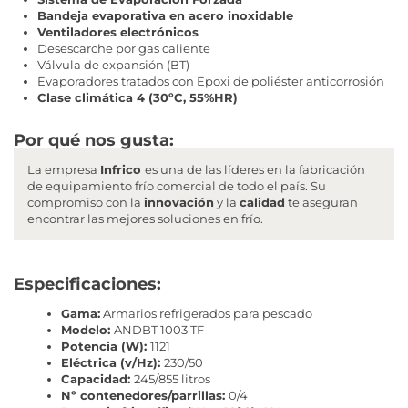
Bandeja evaporativa en acero inoxidable
Ventiladores electrónicos
Desescarche por gas caliente
Válvula de expansión (BT)
Evaporadores tratados con Epoxi de poliéster anticorrosión
Clase climática 4 (30ºC, 55%HR)
Por qué nos gusta:
La empresa
Infrico
es una de las líderes en la fabricación
de equipamiento frío comercial de todo el país. Su
compromiso con la
innovación
y la
calidad
te aseguran
encontrar las mejores soluciones en frío.
Especificaciones:
Gama:
Armarios refrigerados para pescado
Modelo:
ANDBT 1003 TF
Potencia (W):
1121
Eléctrica (v/Hz):
230/50
Capacidad:
245/855 litros
Nº contenedores/parrillas:
0/4