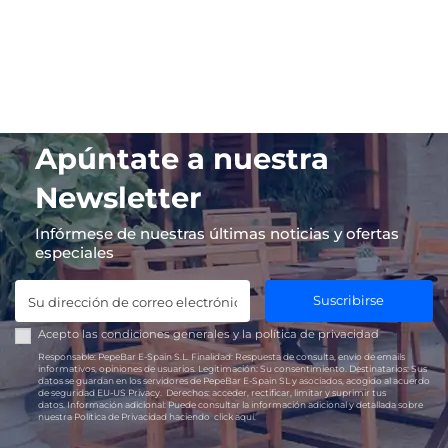
Apúntate a nuestra
Newsletter
Infórmese de nuestras últimas noticias y ofertas
especiales
Suscribirse
Acepto las
condiciones generales
y la
política de privacidad
Responsable:
PepeBar E-Spain S.L.
Finalidad:
Respuesta de consulta, envío de emails
informativos, opiniones de usuarios.
Legitimación:
Su consentimiento.
Destinatarios:
Sus
datos se guardan en los servidores de PepeBar E-Spain SL y asociados, acogido al acuerdo
de seguridad EU-US Privacy.
Derechos:
acceder, rectificar, limitar y suprimir tus
datos.
Información adicional:
Puede consultar la información adicional y detallada sobre
nuestra Política de Privacidad haciendo
click aquí.