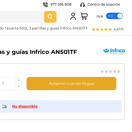
977 595 808
Centro de soporte
IVA
o 1 puerta 500L 3 parrillas y guías Infrico AN501TF
4,67/5
as y guías Infrico AN501TF
Avísame cuando llegue
No disponible