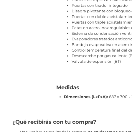
Puertas con tirador integrado
Bisagra pivotante con bloqueo 
Puertas con doble acristalamien
Puertas con triple acristalamien
Patas en acero inox regulables
Sistema de condensación venti
Evaporadores tratados anticorr
Bandeja evaporativa en acero 
Control temperatura final del 
Desescarche por gas caliente (B
Válvula de expansión (BT)
Medidas
Dimensiones (LxFxA):
687 x 700 
¿Qué recibirás con tu compra?
Una vez hayas realizado la compra,
te enviaremos un ema