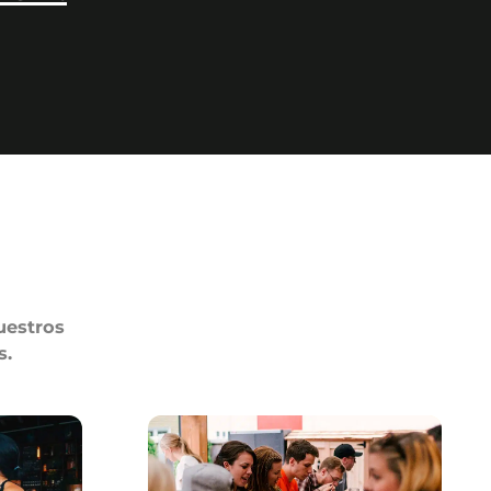
uestros
s.