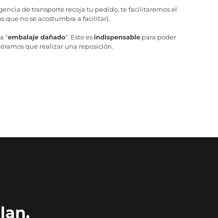
ncia de transporte recoja tu pedido, te facilitaremos el
 que no se acostumbra a facilitar).
a "
embalaje dañado
". Esto es
indispensable
para poder
iéramos que realizar una reposición.
lan.