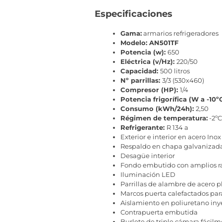
Especificaciones
Gama:
armarios refrigeradores
Modelo: AN501TF
Potencia (w):
650
Eléctrica (v/Hz):
220/50
Capacidad:
500 litros
Nº parrillas:
3/3 (530x460)
Compresor (HP):
1/4
Potencia frigorífica (W a -10º
Consumo (kWh/24h):
2,50
Régimen de temperatura:
-2ºC
Refrigerante:
R 134 a
Exterior e interior en acero Inox
Respaldo en chapa galvanizad
Desagüe interior
Fondo embutido con amplios r
Iluminación LED
Parrillas de alambre de acero p
Marcos puerta calefactados par
Aislamiento en poliuretano iny
Contrapuerta embutida
Burlete de triple cámara fácilm