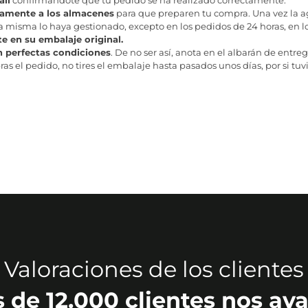
tamente a los almacenes
para que preparen tu compra. Una vez la age
misma lo haya gestionado, excepto en los pedidos de 24 horas, en los
te en su embalaje original.
n perfectas condiciones
. De no ser así, anota en el albarán de entreg
as el pedido, no tires el embalaje hasta pasados unos días, por si tuv
Valoraciones de los clientes
 de 12.000 clientes nos ava