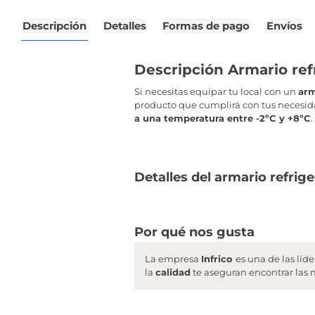
Descripción
Detalles
Formas de pago
Envíos
Descripción Armario refr
Si necesitas equipar tu local con un
arm
producto que cumplirá con tus necesida
a una temperatura entre -2ºC y +8ºC
Detalles del armario refrig
Por qué nos gusta
La empresa
Infrico
es una de las líd
la
calidad
te aseguran encontrar las m