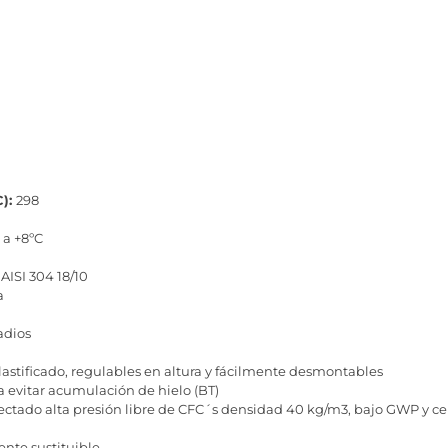
C):
298
 a +8ºC
 AISI 304 18/10
a
adios
lastificado, regulables en altura y fácilmente desmontables
a evitar acumulación de hielo (BT)
ectado alta presión libre de CFC´s densidad 40 kg/m3, bajo GWP y c
ente sustituible