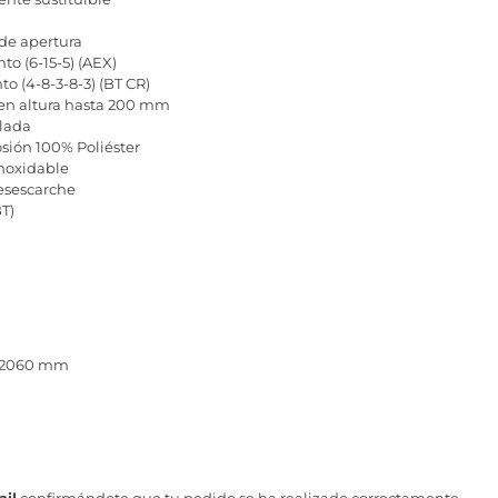
de apertura
to (6-15-5) (AEX)
to (4-8-3-8-3) (BT CR)
 en altura hasta 200 mm
lada
osión 100% Poliéster
inoxidable
desescarche
T)
x 2060 mm
il
confirmándote que tu pedido se ha realizado correctamente.