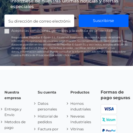
Infórmese de nuestras últimas noticias y ofertas
especiales
Suscribirse
Acepto las
condiciones generales
y la
política de privacidad
Responsable:
PepeBar E-Spain S.L.
Finalidad:
Respuesta de consulta, envío de emails
informativos, opiniones de usuarios.
Legitimación:
Su consentimiento.
Destinatarios:
Sus
datos se guardan en los servidores de PepeBar E-Spain SL y asociados, acogido al acuerdo
de seguridad EU-US Privacy.
Derechos:
acceder, rectificar, limitar y suprimir tus
datos.
Información adicional:
Puede consultar la información adicional y detallada sobre
nuestra Política de Privacidad haciendo
click aquí.
Formas de
Nuestra
Su cuenta
Productos
pago seguras
empresa
Datos
Hornos
Entrega y
personales
industriales
Envío
Historial de
Neveras
Metodos de
pedidos
Industriales
pago
Factura por
Vitrinas