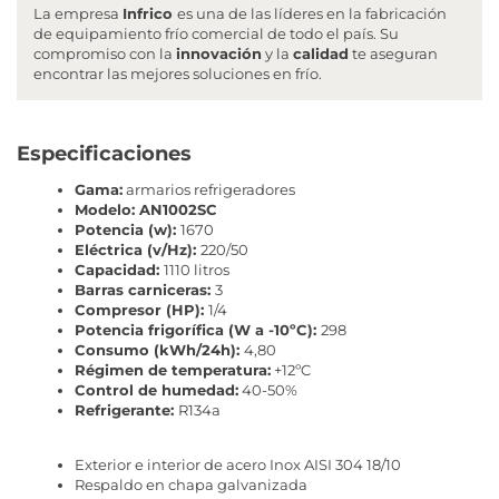
La empresa
Infrico
es una de las líderes en la fabricación
de equipamiento frío comercial de todo el país. Su
compromiso con la
innovación
y la
calidad
te aseguran
encontrar las mejores soluciones en frío.
Especificaciones
Gama:
armarios refrigeradores
Modelo: AN1002SC
Potencia (w):
1670
Eléctrica (v/Hz):
220/50
Capacidad:
1110 litros
Barras carniceras:
3
Compresor (HP):
1/4
Potencia frigorífica (W a -10ºC):
298
Consumo (kWh/24h):
4,80
Régimen de temperatura:
+12ºC
Control de humedad:
40-50%
Refrigerante:
R134a
Exterior e interior de acero Inox AISI 304 18/10
Respaldo en chapa galvanizada