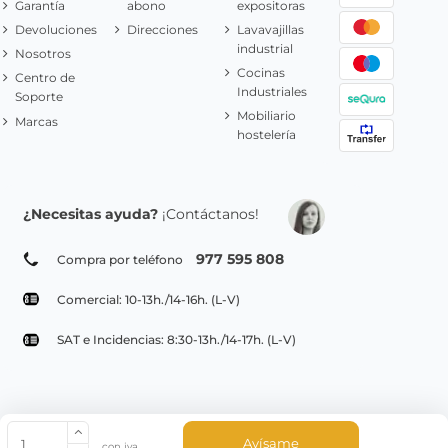
Garantía
abono
expositoras
Devoluciones
Direcciones
Lavavajillas
industrial
Nosotros
Cocinas
Centro de
Industriales
Soporte
Mobiliario
Marcas
hostelería
¿Necesitas ayuda?
¡Contáctanos!
977 595 808
Compra por teléfono
Comercial: 10-13h./14-16h. (L-V)
SAT e Incidencias: 8:30-13h./14-17h. (L-V)
© Copyright 2022 PepeBar.com |
Política de cookies |
Aviso legal y
Avísame
con iva