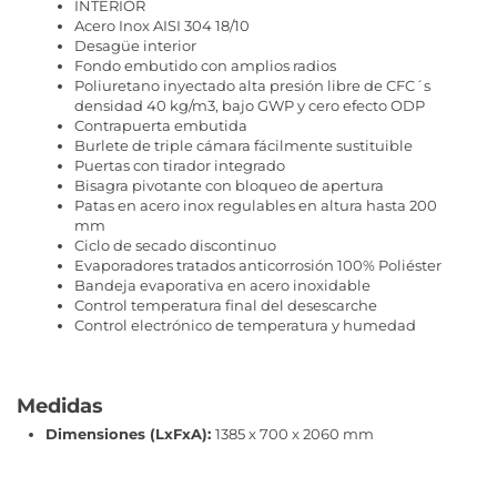
INTERIOR
Acero Inox AISI 304 18/10
Desagüe interior
Fondo embutido con amplios radios
Poliuretano inyectado alta presión libre de CFC´s
densidad 40 kg/m3, bajo GWP y cero efecto ODP
Contrapuerta embutida
Burlete de triple cámara fácilmente sustituible
Puertas con tirador integrado
Bisagra pivotante con bloqueo de apertura
Patas en acero inox regulables en altura hasta 200
mm
Ciclo de secado discontinuo
Evaporadores tratados anticorrosión 100% Poliéster
Bandeja evaporativa en acero inoxidable
Control temperatura final del desescarche
Control electrónico de temperatura y humedad
Medidas
Dimensiones (LxFxA):
1385 x 700 x 2060 mm